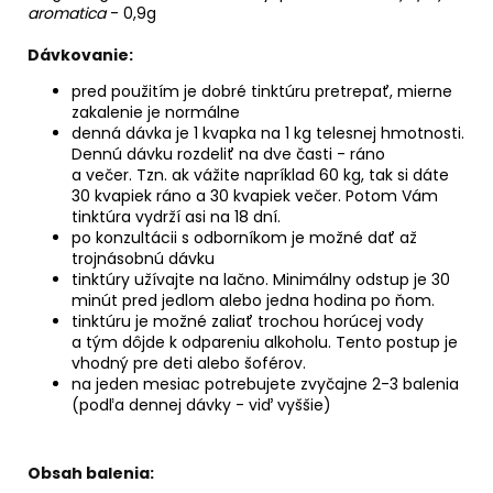
aromatica
- 0,9g
Dávkovanie:
pred použitím je dobré tinktúru pretrepať, mierne
zakalenie je normálne
denná dávka je 1 kvapka na 1 kg telesnej hmotnosti.
Dennú dávku rozdeliť na dve časti - ráno
a večer. Tzn. ak vážite napríklad 60 kg, tak si dáte
30 kvapiek ráno a 30 kvapiek večer. Potom Vám
tinktúra vydrží asi na 18 dní.
po konzultácii s odborníkom je možné dať až
trojnásobnú dávku
tinktúry užívajte na lačno. Minimálny odstup je 30
minút pred jedlom alebo jedna hodina po ňom.
tinktúru je možné zaliať trochou horúcej vody
a tým dôjde k odpareniu alkoholu. Tento postup je
vhodný pre deti alebo šoférov.
na jeden mesiac potrebujete zvyčajne 2-3 balenia
(podľa dennej dávky - viď vyššie)
Obsah balenia: