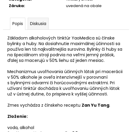
č
Záruka
:
uvedená na obale
a
m
e
Popis
Diskusia
LEV
Základom alkoholových tinktúr YaoMedica sú čínske
-
bylinky a huby. Na dosiahnutie maximálnej účinnosti sa
SVIEČKA
používa len tá najkvalitnejšia surovina. Bylinky či huby sa
K
na špeciálnom stroji podrvia na veľmi jemný prášok,
ZNAMENIU
ďalej sa macerujú v 50% liehu až jeden mesiac.
ZVEROKRUHU
Z
Mechanizmus uvoľňovania účinných látok pri macerácii
PALMOVÉHO
VOSKU
v 50% alkohole je oveľa intenzívnejší v porovnaní
s bylinnými odvarmi či horúcovodnými extraktmi. Pri
€5,95
užívaní tinktúr dochádza k uvoľňovaniu účinných látok
už v ústnej dutine, čo prispieva k vyššej účinnosti.
Zmes vychádza z čínskeho receptu
Zan Yu Tang
.
Zloženie:
voda, alkohol