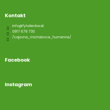
Kontakt
info
@
fytoliecba.sk
0917 679 730
/cajovna_michalovce_humenne/
Facebook
Instagram