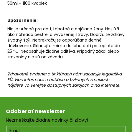
50ml = 1100 kvapiek
Upozornenie
:
Nie je určené pre deti, tehotné a dojčiace ženy. Neslúži
ako náhrada pestrej a vyváženej stravy. Dodržujte zdravý
životný štýl. Neprekračujte odporúčané denné
dávkovanie. Skladujte mimo dosahu detí pri teplote do
25 °C. Neobsahuje žiadne aditíva. Prípadný zákal alebo
zrazeniny nie sú na závadu.
Zdravotné tvrdenia o tinktúrach nám zakazuje legislatíva
EÚ. Viac informácií o hubách a bylinných zmesiach
nájdete vo verejne dostupných zdrojoch a na internete.
Z
á
Odoberať newsletter
p
Nezmeškajte žiadne novinky či zľavy!
ä
t
Email