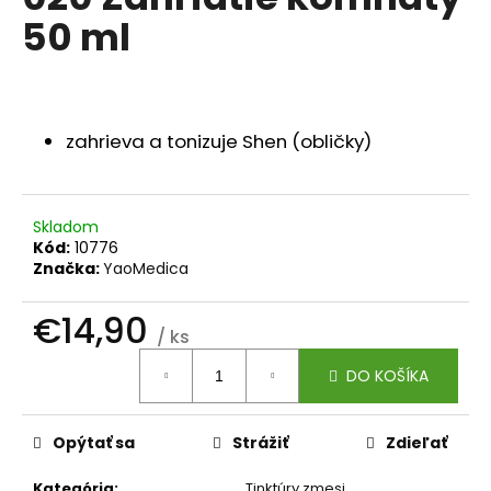
je
á
50 ml
0,0
z
j
5
s
hviezdičiek.
Účinky podľa tradičnej čínskej medicíny
ť
?
zahrieva a tonizuje Shen (obličky)
Skladom
Kód:
10776
HĽADAŤ
Značka:
YaoMedica
€14,90
/ ks
O
Jednotková
d
DO KOŠÍKA
cena:
p
o
r
Opýtať sa
Strážiť
Zdieľať
ú
Kategória
:
Tinktúry zmesi