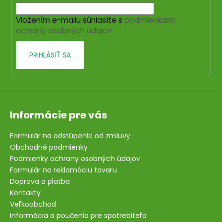
i
Vložením e-mailu súhlasíte s
podmienkami
e
ochrany osobných údajov
PRIHLÁSIŤ SA
Informácie pre vás
Formulár na odstúpenie od zmluvy
Obchodné podmienky
Podmienky ochrany osobných údajov
Formulár na reklamáciu tovaru
Doprava a platba
Kontakty
Veľkoobchod
Informácia a poučenia pre spotrebiteľa