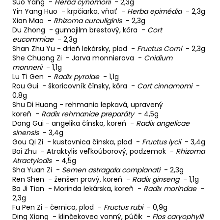
Suo Yang -
Herba cynomorii
- 2,3g
Yin Yang Huo - krpčiarka, vňať -
Herba epimédia
- 2,3g
Xian Mao -
Rhizoma curculiginis
- 2,3g
Du Zhong - gumojilm brestový, kôra -
Cort
eucommiae
- 2,3g
Shan Zhu Yu - drieň lekársky, plod -
Fructus Corni
- 2,3g
She Chuang Zi - Jarva monnierova -
Cnidium
monnerii
- 1,1g
Lu Ti Gen -
Radix pyrolae
- 1,1g
Rou Gui - škoricovník čínsky, kôra -
Cort cinnamomi
-
0,8g
Shu Di Huang - rehmania lepkavá, upravený
koreň -
Radix rehmaniae preparáty
- 4,5g
Dang Gui - angelika čínska, koreň -
Radix angelicae
sinensis
- 3,4g
Gou Qi Zi - kustovnica čínska, plod -
Fructus lycii
- 3,4g
Bai Zhu - Atraktylis veľkoúborový, podzemok -
Rhizoma
Atractylodis
- 4,5g
Sha Yuan Zi -
Semen astragala complanati
- 2,3g
Ren Shen - ženšen pravý, koreň -
Radix ginseng
- 1,1g
Ba Ji Tian - Morinda lekárska, koreň -
Radix morindae
-
2,3g
Fu Pen Zi - černica, plod -
Fructus rubi
- 0,9g
Ding Xiang - klinčekovec vonný, púčik -
Flos caryophylli