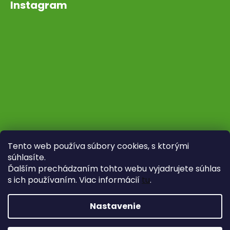
Instagram
Tento web používa súbory cookies, s ktorými
súhlasíte.
Ďalším prechádzaním tohto webu vyjadrujete súhlas
s ich používaním. Viac informácií
tu
.
Sledovať na Instagrame
Nastavenie
Vytvoril Shoptet
Copyright 2026
Fytoliečba
. Všetky práva vyhradené.