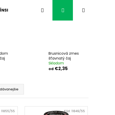
Hľadať
Prihlásenie
Nákupný
ÍNSKA MEDICÍNA
ČO VÁS TRÁPI?
ČAJE BYL
košík
edom
Brusnicová zmes
čaj
šťavnatý čaj
Skladom
€2,35
od
dávanejšie
Nasledujúce
:
11855/55
Kód:
11849/55