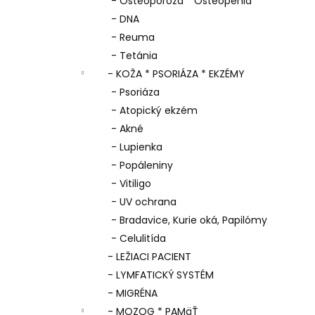
- Osteoporóza * Osteopénia
- DNA
- Reuma
- Tetánia
- KOŽA * PSORIÁZA * EKZÉMY
- Psoriáza
- Atopický ekzém
- Akné
- Lupienka
- Popáleniny
- Vitiligo
- UV ochrana
- Bradavice, Kurie oká, Papilómy
- Celulitída
- LEŽIACI PACIENT
- LYMFATICKÝ SYSTÉM
- MIGRÉNA
- MOZOG * PAMäŤ