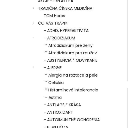
AKCIE - OPLATÍ SA
TRADIČNÁ ČÍNSKA MEDICÍNA
TCM Herbs
ČO VÁS TRÁPI?
- ADHD, HYPERAKTIVITA
- AFRODIZIAKUM
* Afrodiziakum pre ženy
* Afrodiziakum pre mužov
- ABSTINENCIA * ODVYKANIE
- ALERGIE
* Alergia na roztoče a pele
* Celiakia
* Histamínová intolerancia
- Astma
- ANTI AGE * KRÁSA
- ANTIOXIDANT
- AUTOIMUNITNÉ OCHORENIA
- BORELIÓZA