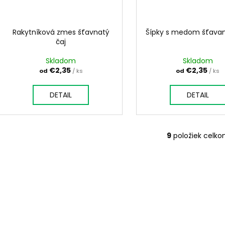
Rakytníková zmes šťavnatý
Šípky s medom šťavan
čaj
Skladom
Skladom
€2,35
€2,35
od
/ ks
od
/ ks
DETAIL
DETAIL
9
položiek celk
O
v
l
á
d
a
c
i