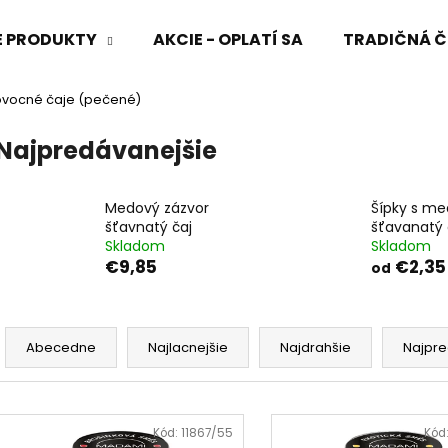
VÉ PRODUKTY
AKCIE - OPLATÍ SA
TRADIČNÁ Č
ovocné čaje (pečené)
Čo potrebujete nájsť?
Najpredávanejšie
HĽADAŤ
Medový zázvor
Šípky s m
šťavnatý čaj
šťavanatý 
Skladom
Skladom
€9,85
€2,35
od
Odporúčame
R
a
Abecedne
Najlacnejšie
Najdrahšie
Najpre
d
e
V
n
ý
Kód:
11867/55
Kód