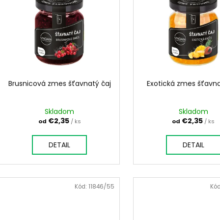
i
PALO SANTO SVIEČKA
KÓD 368 - BALZ
p
e
€10,89
€11,50
i
p
s
r
p
o
r
d
o
u
d
Brusnicová zmes šťavnatý čaj
Exotická zmes šťavna
k
u
t
k
Skladom
Skladom
o
t
€2,35
€2,35
od
/ ks
od
/ ks
v
o
DETAIL
DETAIL
v
Kód:
11846/55
Kó