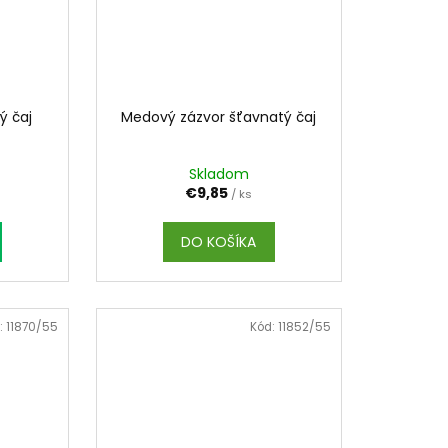
ý čaj
Medový zázvor šťavnatý čaj
Skladom
€9,85
/ ks
DO KOŠÍKA
:
11870/55
Kód:
11852/55