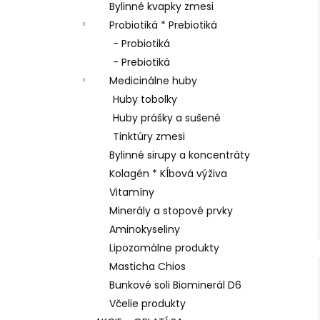
n
AGARICUS TOBOLKY
Bylinné kvapky zmesi
e
€31,60
Probiotiká * Prebiotiká
l
- Probiotiká
- Prebiotiká
Medicinálne huby
Huby tobolky
Huby prášky a sušené
Tinktúry zmesi
Bylinné sirupy a koncentráty
Kolagén * Kĺbová výživa
Vitamíny
Minerály a stopové prvky
Aminokyseliny
Lipozomálne produkty
Masticha Chios
Bunkové soli Biominerál D6
Včelie produkty