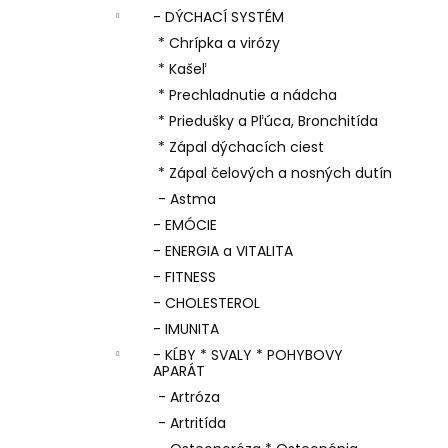
- DÝCHACÍ SYSTÉM
* Chrípka a virózy
* Kašeľ
* Prechladnutie a nádcha
* Priedušky a Pľúca, Bronchitída
* Zápal dýchacích ciest
* Zápal čelových a nosných dutín
- Astma
- EMÓCIE
- ENERGIA a VITALITA
- FITNESS
- CHOLESTEROL
- IMUNITA
- KĹBY * SVALY * POHYBOVY
APARÁT
- Artróza
- Artritída