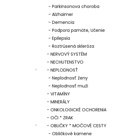
- Parkinsonova choroba
- Alzhaimer
- Demencia
- Podpora pamäte, Učenie
- Epilepsia
- Roztrúsená skleróza
- NERVOVÝ SYSTÉM
- NECHUTENSTVO
- NEPLODNOSŤ
- Neplodnosť ženy
- Neplodnosť muži
- VITAMÍNY
- MINERÁLY
- ONKOLOGICKÉ OCHORENIA
- OČI * ZRAK
- OBLIČKY * MOČOVÉ CESTY
- Obličkové kamene