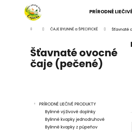
K
Prejsť
na
o
PRÍRODNÉ LIEČI
obsah
Späť
Späť
š
do
do
í
Domov
ČAJE BYLINNÉ a ŠPECIFICKÉ
Šťavnaté 
k
obchodu
obchodu
Šťavnaté ovocné
čaje (pečené)
B
o
Kategórie
Preskočiť
č
kategórie
n
PRÍRODNÉ LIEČIVÉ PRODUKTY
ý
Bylinné výživové doplnky
p
Bylinné kvapky jednodruhové
a
Bylinné kvapky z púpeňov