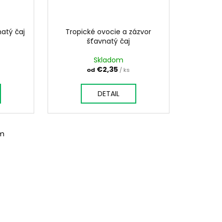
atý čaj
Tropické ovocie a zázvor
šťavnatý čaj
Skladom
€2,35
od
/ ks
DETAIL
om