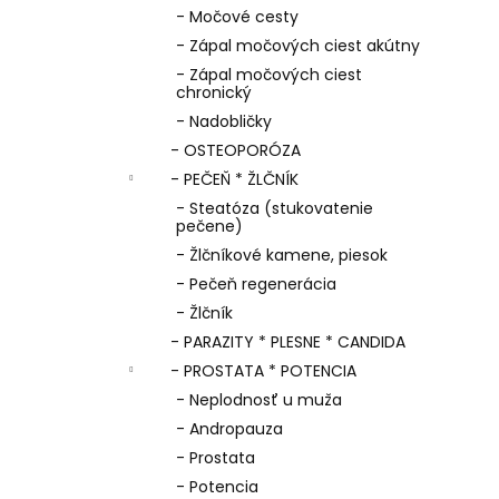
- Močové cesty
- Zápal močových ciest akútny
- Zápal močových ciest
chronický
- Nadobličky
- OSTEOPORÓZA
- PEČEŇ * ŽLČNÍK
- Steatóza (stukovatenie
pečene)
- Žlčníkové kamene, piesok
- Pečeň regenerácia
- Žlčník
- PARAZITY * PLESNE * CANDIDA
- PROSTATA * POTENCIA
- Neplodnosť u muža
- Andropauza
- Prostata
- Potencia