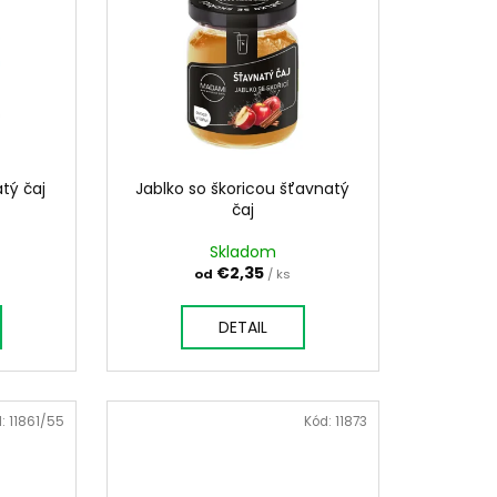
AM DYMIACEJ ROKLINY
tý čaj
Jablko so škoricou šťavnatý
čaj
Skladom
€2,35
od
/ ks
DETAIL
d:
11861/55
Kód:
11873