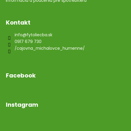
Informácia a poučenia pre spotrebiteľa
Kontakt
info
@
fytoliecba.sk
0917 679 730
/cajovna_michalovce_humenne/
Facebook
Instagram