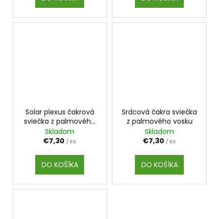
Solar plexus čakrová
Srdcová čakra sviečka
sviečka z palmového
z palmového vosku
vosku
Skladom
Skladom
€7,30
€7,30
/ ks
/ ks
DO KOŠÍKA
DO KOŠÍKA