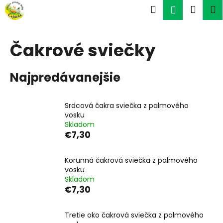
K
Prejsť
Hľadať
Náku
M
Prihlásen
na
o
obsah
Späť
Späť
košík
š
í
Čakrové sviečky
Č
k
o
Najpredávanejšie
p
o
t
Srdcová čakra sviečka z palmového
vosku
r
Skladom
e
€7,30
b
u
Korunná čakrová sviečka z palmového
j
vosku
Skladom
e
€7,30
t
e
Tretie oko čakrová sviečka z palmového
n