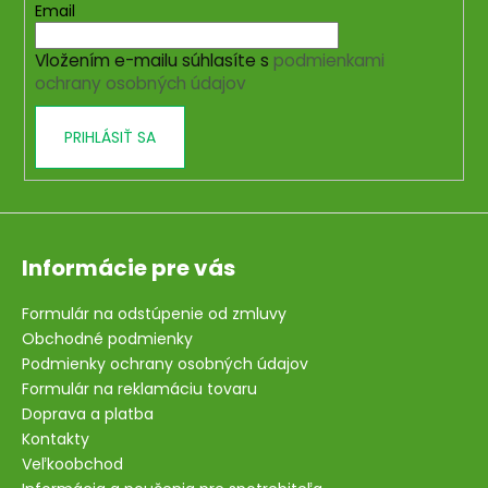
t
Email
i
i
e
Vložením e-mailu súhlasíte s
podmienkami
e
p
ochrany osobných údajov
r
v
PRIHLÁSIŤ SA
k
y
v
ý
p
i
Informácie pre vás
s
u
Formulár na odstúpenie od zmluvy
Obchodné podmienky
Podmienky ochrany osobných údajov
Formulár na reklamáciu tovaru
Doprava a platba
Kontakty
Veľkoobchod