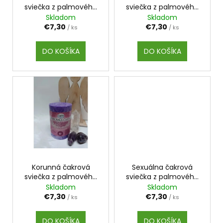
č
o
sviečka z palmového
sviečka z palmového
d
a
vosku
vosku
Skladom
Skladom
v
m
u
€7,30
€7,30
/ ks
/ ks
e
k
t
DO KOŠÍKA
DO KOŠÍKA
o
SULFORAFAN
v
€9
Korunná čakrová
Sexuálna čakrová
sviečka z palmového
sviečka z palmového
vosku
vosku
Skladom
Skladom
€7,30
€7,30
/ ks
/ ks
DO KOŠÍKA
DO KOŠÍKA