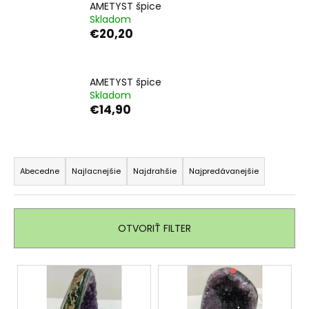
AMETYST špice
á
Skladom
j
€20,20
s
ť
AMETYST špice
?
Skladom
€14,90
R
HĽADAŤ
a
Abecedne
Najlacnejšie
Najdrahšie
Najpredávanejšie
d
e
O
n
OTVORIŤ FILTER
d
i
p
e
o
V
p
r
ý
ú
r
p