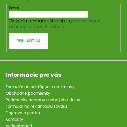
ä
c
t
Email
i
i
e
Vložením e-mailu súhlasíte s
podmienkami
e
p
ochrany osobných údajov
r
v
PRIHLÁSIŤ SA
k
y
v
ý
p
i
Informácie pre vás
s
u
Formulár na odstúpenie od zmluvy
Obchodné podmienky
Podmienky ochrany osobných údajov
Formulár na reklamáciu tovaru
Doprava a platba
Kontakty
Veľkoobchod