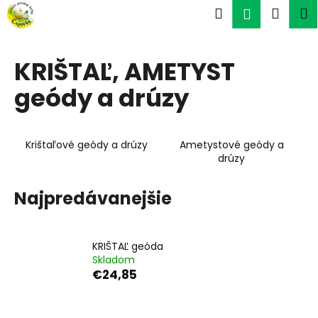
K
Prejsť
Hľadať
Náku
M
Prihlásen
na
o
obsah
Späť
Späť
košík
š
í
KRIŠTAĽ, AMETYST
Č
k
geódy a drúzy
o
p
o
Krištaľové geódy a drúzy
Ametystové geódy a
t
drúzy
r
e
Najpredávanejšie
b
u
j
KRIŠTAĽ geóda
e
Skladom
€24,85
t
e
n