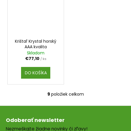
Krištaľ Krystal horský
AAA kvalita
Skladom
€77,10
/ ks
DO KOŠÍKA
9
položiek celkom
O
v
Z
l
á
á
Odoberať newsletter
d
p
a
Nezmeškajte žiadne novinky či zľavy!