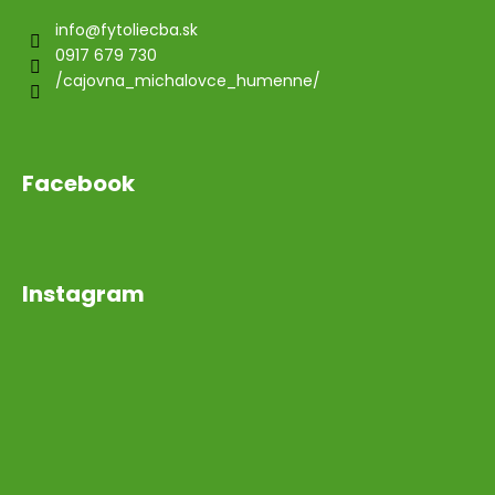
info
@
fytoliecba.sk
0917 679 730
/cajovna_michalovce_humenne/
Facebook
Instagram