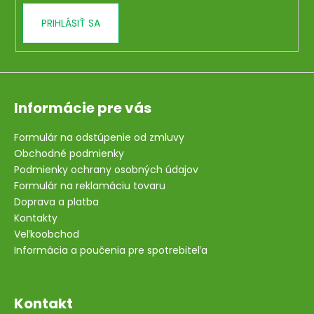
v
PRIHLÁSIŤ SA
ý
p
i
s
u
Informácie pre vás
Formulár na odstúpenie od zmluvy
Obchodné podmienky
Podmienky ochrany osobných údajov
Formulár na reklamáciu tovaru
Doprava a platba
Kontakty
Veľkoobchod
Informácia a poučenia pre spotrebiteľa
Kontakt