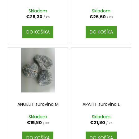
č
o
d
a
Skladom
Skladom
v
m
u
€25,30
€26,60
/ ks
/ ks
e
k
t
DO KOŠÍKA
DO KOŠÍKA
o
PALO
SANTO
v
SVIEČKA
€10,89
ANGELIT surovina M
APATIT surovina L
Skladom
Skladom
€15,80
€21,80
/ ks
/ ks
DO KOŠÍKA
DO KOŠÍKA