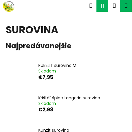
K
Prejsť
Hľadať
Náku
M
Prihlásen
na
o
obsah
Späť
Späť
košík
š
í
SUROVINA
Č
k
o
Najpredávanejšie
p
o
t
RUBELIT surovina M
r
Skladom
e
€7,95
b
u
Krištáľ špice tangerin surovina
j
Skladom
e
€2,98
t
e
n
Kunzit surovina