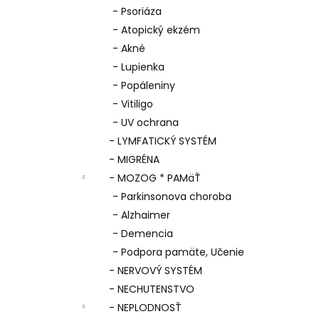
- Psoriáza
- Atopický ekzém
- Akné
- Lupienka
- Popáleniny
- Vitiligo
- UV ochrana
- LYMFATICKÝ SYSTÉM
- MIGRÉNA
- MOZOG * PAMäŤ
- Parkinsonova choroba
- Alzhaimer
- Demencia
- Podpora pamäte, Učenie
- NERVOVÝ SYSTÉM
- NECHUTENSTVO
- NEPLODNOSŤ