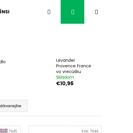
Hľadať
Prihlásenie
Nákupný
ÍNSKA MEDICÍNA
ČO VÁS TRÁPI?
ČAJE BYL
košík
Levander
dlo
Provence France
vo vrecúšku
Skladom
€10,96
dávanejšie
Nasledujúce
Kód:
7945
Kód:
7944