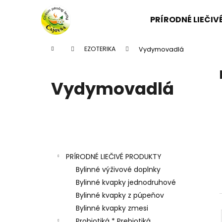
K
Prejsť
na
o
PRÍRODNÉ LIEČI
obsah
Späť
Späť
š
do
do
í
Domov
EZOTERIKA
Vydymovadlá
k
obchodu
obchodu
Vydymovadlá
B
o
Kategórie
Preskočiť
č
kategórie
n
PRÍRODNÉ LIEČIVÉ PRODUKTY
ý
Bylinné výživové doplnky
p
Bylinné kvapky jednodruhové
a
Bylinné kvapky z púpeňov
n
Bylinné kvapky zmesi
e
Probiotiká * Prebiotiká