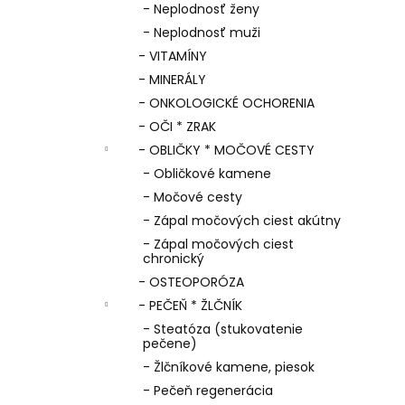
- Neplodnosť ženy
- Neplodnosť muži
- VITAMÍNY
- MINERÁLY
- ONKOLOGICKÉ OCHORENIA
- OČI * ZRAK
- OBLIČKY * MOČOVÉ CESTY
- Obličkové kamene
- Močové cesty
- Zápal močových ciest akútny
- Zápal močových ciest
chronický
- OSTEOPORÓZA
- PEČEŇ * ŽLČNÍK
- Steatóza (stukovatenie
pečene)
- Žlčníkové kamene, piesok
- Pečeň regenerácia