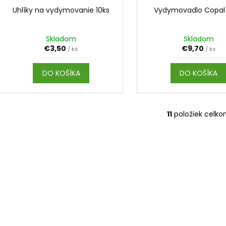
Uhlíky na vydymovanie 10ks
Vydymovadlo Copal
Skladom
Skladom
€3,50
€9,70
/ ks
/ ks
DO KOŠÍKA
DO KOŠÍKA
11
položiek celk
O
v
l
á
d
a
c
i
e
p