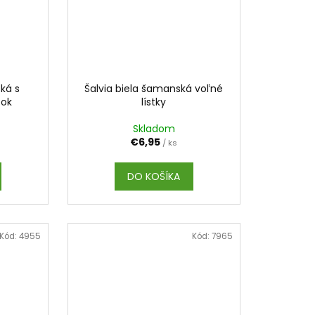
ká s
Šalvia biela šamanská voľné
zok
lístky
Skladom
€6,95
/ ks
DO KOŠÍKA
Kód:
4955
Kód:
7965