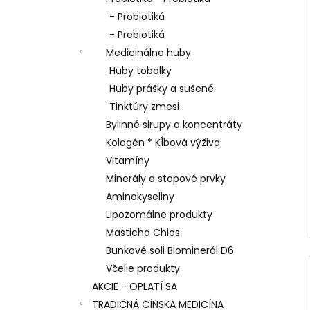
AGARICUS TOBOLKY
l
- Probiotiká
€31,60
- Prebiotiká
Medicinálne huby
Huby tobolky
Huby prášky a sušené
Tinktúry zmesi
Bylinné sirupy a koncentráty
Kolagén * Kĺbová výživa
Vitamíny
Minerály a stopové prvky
Aminokyseliny
Lipozomálne produkty
Masticha Chios
Bunkové soli Biominerál D6
Včelie produkty
AKCIE - OPLATÍ SA
TRADIČNÁ ČÍNSKA MEDICÍNA