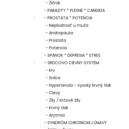
- Žlčník
- PARAZITY * PLESNE * CANDIDA
- PROSTATA * POTENCIA
- Neplodnosť u muža
- Andropauza
- Prostata
- Potencia
- SPÁNOK * DEPRESIA * STRES
- SRDCOVO CIEVNY SYSTÉM
- Krv
- Srdce
- Hypertenzia - vysoký krvný tlak
- Cievy
- Žily / Krčové žily
- Krvný tlak
- Arytmia
- SYNDRÓM CHRONICKEJ ÚNAVY