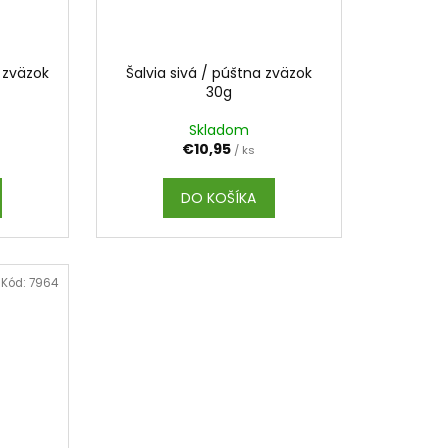
 zväzok
Šalvia sivá / púštna zväzok
30g
Skladom
€10,95
/ ks
DO KOŠÍKA
Kód:
7964