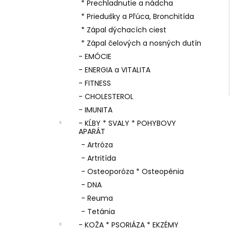
* Prechladnutie a nádcha
* Priedušky a Pľúca, Bronchitída
* Zápal dýchacích ciest
* Zápal čelových a nosných dutín
- EMÓCIE
- ENERGIA a VITALITA
- FITNESS
- CHOLESTEROL
- IMUNITA
- KĹBY * SVALY * POHYBOVY
APARÁT
- Artróza
- Artritída
- Osteoporóza * Osteopénia
- DNA
- Reuma
- Tetánia
- KOŽA * PSORIÁZA * EKZÉMY