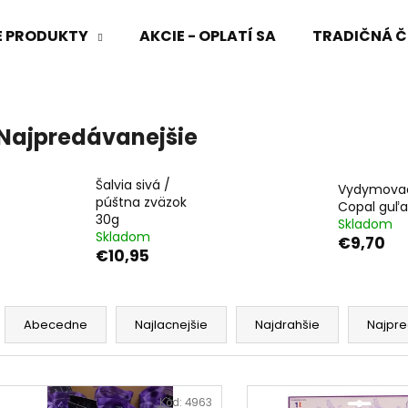
VÉ PRODUKTY
AKCIE - OPLATÍ SA
TRADIČNÁ Č
Čo potrebujete nájsť?
Najpredávanejšie
HĽADAŤ
Šalvia sivá /
Vydymova
púštna zväzok
Copal guľa
30g
Skladom
Skladom
€9,70
Odporúčame
€10,95
R
a
Abecedne
Najlacnejšie
Najdrahšie
Najpre
d
e
V
n
ý
Kód:
4963