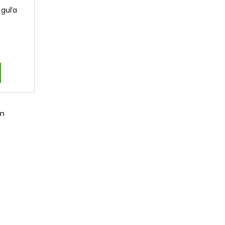
 guľa
om