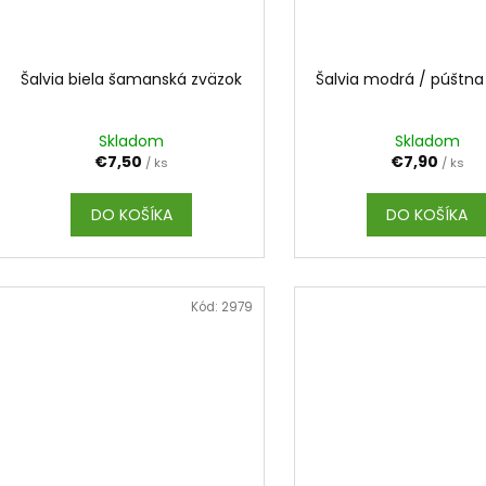
Šalvia biela šamanská zväzok
Šalvia modrá / púštna
Skladom
Skladom
€7,50
€7,90
/ ks
/ ks
DO KOŠÍKA
DO KOŠÍKA
Kód:
2979