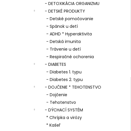
- DETOXIKÁCIA ORGANIZMU
- DETSKÉ PRODUKTY
- Detské pomočovanie
- Spánok u detí
- ADHD * Hyperaktivita
- Detská imunita
- Trávenie u detí
- Respiračné ochorenia
- DIABETES
- Diabetes 1. typu
- Diabetes 2. typu
- DOJČENIE * TEHOTENSTVO
- Dojčenie
- Tehotenstvo
- DÝCHACÍ SYSTÉM
* Chrípka a virózy
* Kašeľ