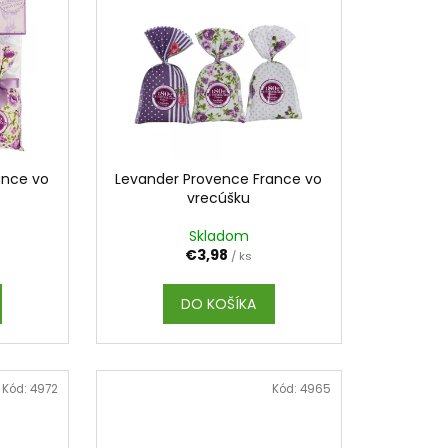
AM DYMIACEJ ROKLINY
ance vo
Levander Provence France vo
vrecúšku
Skladom
€3,98
/ ks
DO KOŠÍKA
Kód:
4972
Kód:
4965