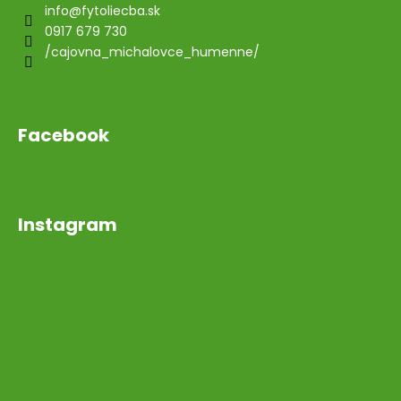
info
@
fytoliecba.sk
0917 679 730
/cajovna_michalovce_humenne/
Facebook
Instagram