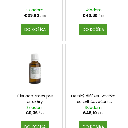
č
o
d
a
Skladom
Skladom
v
m
u
€39,60
€43,65
/ ks
/ ks
e
k
t
DO KOŠÍKA
DO KOŠÍKA
o
KÓD
368
v
-
BALZAM
DYMIACEJ
ROKLINY
€11,50
Čistiaca zmes pre
Detský difúzer Sovička
difuzéry
so zvlhčovačom
vzduchu
Skladom
Skladom
€9,36
€46,10
/ ks
/ ks
DO KOŠÍKA
DO KOŠÍKA