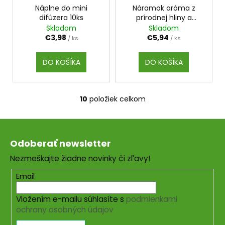
Náplne do mini
Náramok aróma z
difúzera 10ks
prírodnej hliny a
portugalského korku
Skladom
Skladom
€3,98
€5,94
/ ks
/ ks
DO KOŠÍKA
DO KOŠÍKA
10
položiek celkom
O
v
Z
l
á
á
Odoberať newsletter
d
p
a
Nezmeškajte žiadne novinky či zľavy!
ä
c
t
Email
i
i
e
Vložením e-mailu súhlasíte s
podmienkami
e
p
ochrany osobných údajov
r