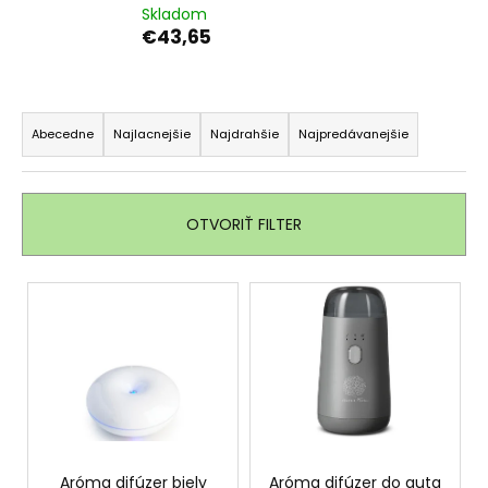
Skladom
á
€43,65
j
s
R
ť
a
?
Abecedne
Najlacnejšie
Najdrahšie
Najpredávanejšie
d
e
n
OTVORIŤ FILTER
i
HĽADAŤ
e
V
p
ý
r
p
O
o
d
i
d
p
s
u
o
p
r
k
r
ú
t
o
Aróma difúzer biely
Aróma difúzer do auta