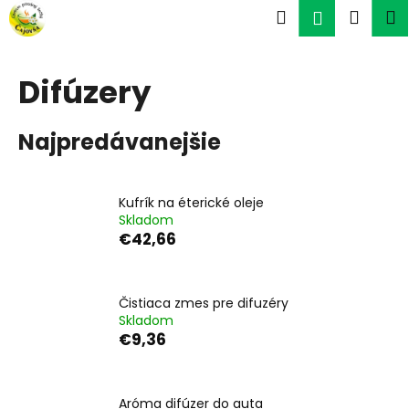
K
Prejsť
Hľadať
Náku
M
Prihlásen
na
o
obsah
Späť
Späť
košík
š
í
Difúzery
Č
k
o
Najpredávanejšie
p
o
t
Kufrík na éterické oleje
r
Skladom
e
€42,66
b
u
Čistiaca zmes pre difuzéry
j
Skladom
e
€9,36
t
e
n
Aróma difúzer do auta