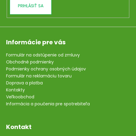
v
PRIHLÁSIŤ SA
k
y
v
ý
p
i
Informácie pre vás
s
u
Formulár na odstúpenie od zmluvy
Obchodné podmienky
Podmienky ochrany osobných údajov
Formulár na reklamáciu tovaru
Doprava a platba
Kontakty
Veľkoobchod
Informácia a poučenia pre spotrebiteľa
Kontakt