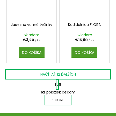
Jasmine vonné tyčinky
Kadidelnica FLÓRA
Skladom
Skladom
€3,20
€15,60
/ ks
/ ks
DO KOŠÍKA
DO KOŠÍKA
NAČÍTAŤ 12 ĎALŠÍCH
S
1
6
t
O
r
62
položiek celkom
v
á
HORE
l
n
k
á
o
d