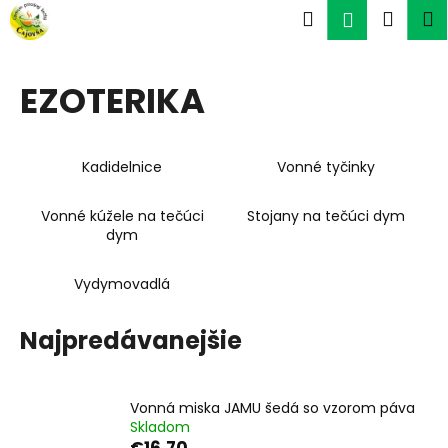
K
Prejsť
Hľadať
Náku
M
Prihlásen
na
o
obsah
Späť
Späť
košík
š
í
EZOTERIKA
Č
k
o
p
Kadidelnice
Vonné tyčinky
o
t
Vonné kúžele na tečúci
Stojany na tečúci dym
r
dym
e
Vydymovadlá
b
u
Najpredávanejšie
j
e
t
Vonná miska JAMU šedá so vzorom páva
e
Skladom
n
€16,70