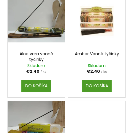
V
č
p
a
ý
r
m
p
e
o
i
d
s
u
KÓD
p
368
k
r
-
t
BALZAM
o
Aloe vera vonné
Amber Vonné tyčinky
DYMIACEJ
o
tyčinky
d
ROKLINY
Skladom
Skladom
v
u
€11,50
€2,40
€2,40
/ ks
/ ks
k
t
DO KOŠÍKA
DO KOŠÍKA
o
v