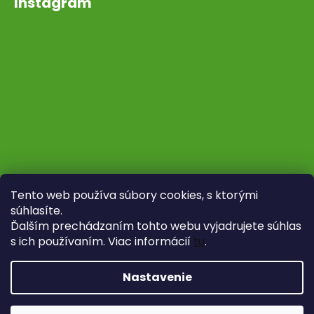
Instagram
Tento web používa súbory cookies, s ktorými
súhlasíte.
Ďalším prechádzaním tohto webu vyjadrujete súhlas
s ich používaním. Viac informácií
tu
.
Sledovať na Instagrame
Nastavenie
Vytvoril Shoptet
Copyright 2026
Fytoliečba
. Všetky práva vyhradené.