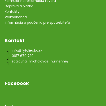
Formulár na reklamáciu tovaru
Doprava a platba
Kontakty
Veľkoobchod
Informácia a poučenia pre spotrebiteľa
Kontakt
info
@
fytoliecba.sk
0917 679 730
/cajovna_michalovce_humenne/
Facebook