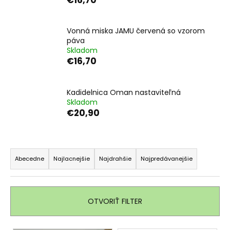
á
j
Vonná miska JAMU červená so vzorom
s
páva
ť
Skladom
€16,70
?
Kadidelnica Oman nastaviteľná
Skladom
€20,90
HĽADAŤ
R
a
Abecedne
Najlacnejšie
Najdrahšie
Najpredávanejšie
O
d
d
e
p
o
n
OTVORIŤ FILTER
r
i
ú
e