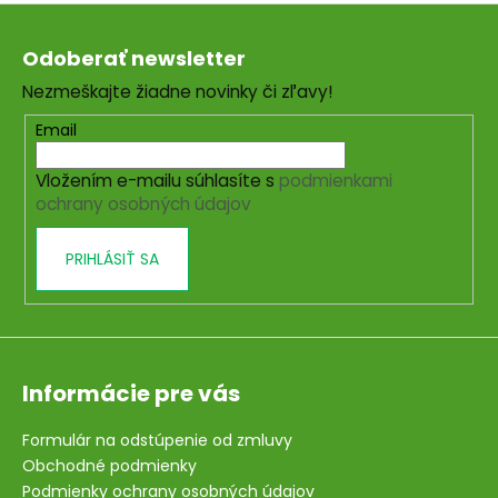
Z
á
Odoberať newsletter
p
Nezmeškajte žiadne novinky či zľavy!
ä
t
Email
i
Vložením e-mailu súhlasíte s
podmienkami
e
ochrany osobných údajov
PRIHLÁSIŤ SA
Informácie pre vás
Formulár na odstúpenie od zmluvy
Obchodné podmienky
Podmienky ochrany osobných údajov