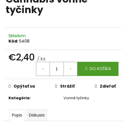
je
á
tyčinky
0,0
z
j
5
s
hviezdičiek.
ť
?
Skladom
Kód:
5408
€2,40
/ ks
Jednotková
HĽADAŤ
DO KOŠÍKA
cena:
Opýtať sa
Strážiť
Zdieľať
O
d
Kategória
:
Vonné tyčinky
p
o
r
Popis
Diskusia
ú