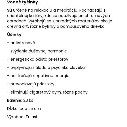
č
Vonné tyčinky
a
Sú určené na relaxáciu a meditáciu. Pochádzajú z
m
orientálnej kultúry, kde sa používajú pri chrámových
e
obradoch. Vyrábajú sa z prirodných materiálov ako je
drevná drť, rôzne bylinky a bambusového drievka.
Účinky
KÓD
368
- antistresové
-
BALZAM
-
zvýšenie duševnej harmonie
DYMIACEJ
- energetická očista priestorov
ROKLINY
- ovplyvňujú náladu a psychiku človeka
€11,50
- odstraňujú negatívnu energiu
- prevoniavajú priestory
- eliminujú cigaretový dym, rôzne pachy
Balenie: 20 ks
Dĺžka: cca 25 cm
Výrobca: Tulasi