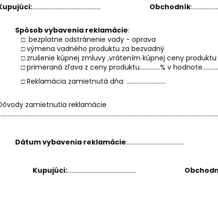
Kupujúci:
...............................................
Obchodník
:.................
Spôsob vybavenia reklamácie
:
□ bezplatne odstránenie vady - oprava
□ výmena vadného produktu za bezvadný
□ zrušenie kúpnej zmluvy ,vrátením kúpnej ceny produktu
□ primeraná zľava z ceny produktu..............% v hodnote..........
□ Reklamácia zamietnutá dňa: ...........................
Dôvody zamietnutia reklamácie
....................................................................................................................................................
Dátum vybavenia reklamácie
:.......................................
Kupujúci:
...............................................
Obchodn