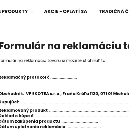
VÉ PRODUKTY
AKCIE - OPLATÍ SA
TRADIČNÁ Č
Čo potrebujete nájsť?
Formulár na reklamáciu 
HĽADAŤ
Formulár na reklamáciu tovaru si môžete stiahnuť tu
Reklamačný protokol č. ......................
Odporúčame
Obchodník: VP EKOTEA s.r.o., Fraňa Kráľa 1120, 071 01 Micha
Kupujúci:
..............................................................................................................................
Reklamovaný produkt
.............................................................................................
Doklad o kúpe č
. ............................................................................................................
Dátum zakúpenia produktu
...........................................
Dátum uplatnenia reklamácie
: .......................................