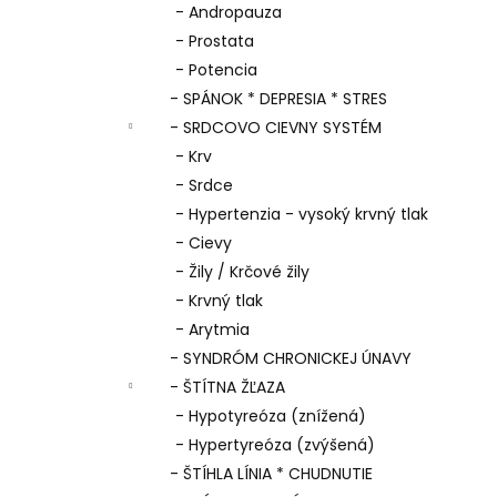
- Andropauza
- Prostata
- Potencia
- SPÁNOK * DEPRESIA * STRES
- SRDCOVO CIEVNY SYSTÉM
- Krv
- Srdce
- Hypertenzia - vysoký krvný tlak
- Cievy
- Žily / Krčové žily
- Krvný tlak
- Arytmia
- SYNDRÓM CHRONICKEJ ÚNAVY
- ŠTÍTNA ŽĽAZA
- Hypotyreóza (znížená)
- Hypertyreóza (zvýšená)
- ŠTÍHLA LÍNIA * CHUDNUTIE