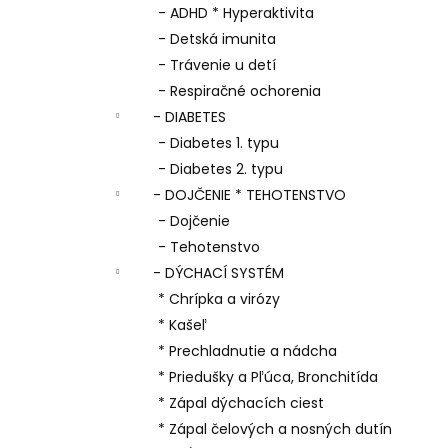
- ADHD * Hyperaktivita
- Detská imunita
- Trávenie u detí
- Respiračné ochorenia
- DIABETES
- Diabetes 1. typu
- Diabetes 2. typu
- DOJČENIE * TEHOTENSTVO
- Dojčenie
- Tehotenstvo
- DÝCHACÍ SYSTÉM
* Chrípka a virózy
* Kašeľ
* Prechladnutie a nádcha
* Priedušky a Pľúca, Bronchitída
* Zápal dýchacích ciest
* Zápal čelových a nosných dutín