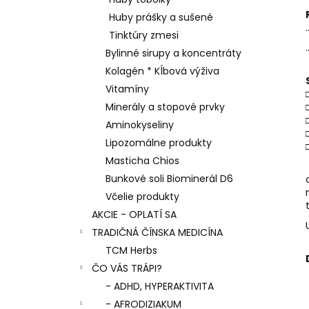
AGARICUS TOBOLKY
Huby prášky a sušené
€31,60
.
Tinktúry zmesi
.
Bylinné sirupy a koncentráty
Kolagén * Kĺbová výživa
Vitamíny
Minerály a stopové prvky
Aminokyseliny
Lipozomálne produkty
Masticha Chios
Bunkové soli Biominerál D6
Včelie produkty
t
AKCIE - OPLATÍ SA
TRADIČNÁ ČÍNSKA MEDICÍNA
TCM Herbs
ČO VÁS TRÁPI?
- ADHD, HYPERAKTIVITA
- AFRODIZIAKUM