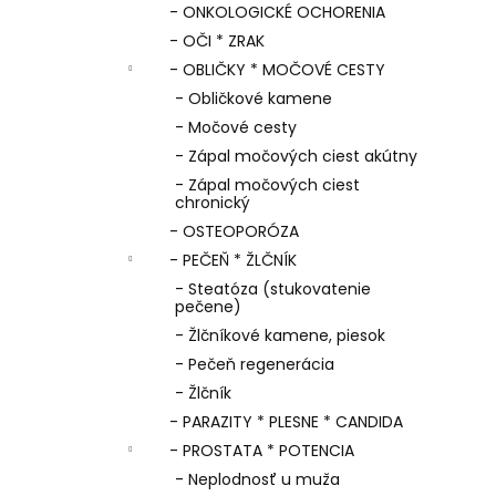
- ONKOLOGICKÉ OCHORENIA
- OČI * ZRAK
- OBLIČKY * MOČOVÉ CESTY
- Obličkové kamene
- Močové cesty
- Zápal močových ciest akútny
- Zápal močových ciest
chronický
- OSTEOPORÓZA
- PEČEŇ * ŽLČNÍK
- Steatóza (stukovatenie
pečene)
- Žlčníkové kamene, piesok
- Pečeň regenerácia
- Žlčník
- PARAZITY * PLESNE * CANDIDA
- PROSTATA * POTENCIA
- Neplodnosť u muža