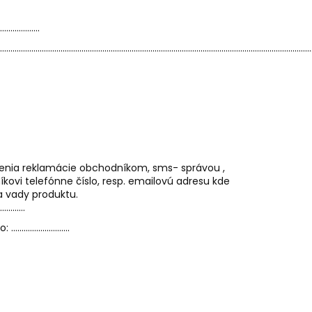
AM DYMIACEJ ROKLINY
...................
.....................................................................................................................................................
venia reklamácie obchodníkom, sms- správou ,
ovi telefónne číslo, resp. emailovú adresu kde
a vady produktu.
...........
.................