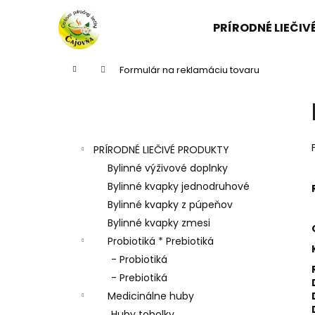
K
Prejsť
na
o
PRÍRODNÉ LIEČI
obsah
Späť
Späť
š
do
do
í
Domov
Formulár na reklamáciu tovaru
k
obchodu
obchodu
B
o
Kategórie
Preskočiť
č
kategórie
n
PRÍRODNÉ LIEČIVÉ PRODUKTY
ý
Bylinné výživové doplnky
p
Bylinné kvapky jednodruhové
a
Bylinné kvapky z púpeňov
n
Bylinné kvapky zmesi
e
Probiotiká * Prebiotiká
l
- Probiotiká
- Prebiotiká
Medicinálne huby
Huby tobolky