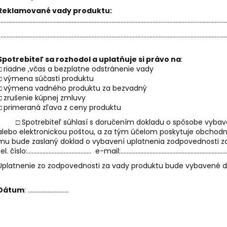
PALO SANTO SVIEČKA
KÓD 368 - BALZ
Reklamované vady produktu:
€10,89
€11,50
......................................................................................................................................................
......................................................................................................................................................
Spotrebiteľ sa rozhodol a uplatňuje si právo na
:
□ riadne ,včas a bezplatne odstránenie vady
□ výmena súčasti produktu
□ výmena vadného produktu za bezvadný
□ zrušenie kúpnej zmluvy
□ primeraná zľava z ceny produktu
□ Spotrebiteľ súhlasí s doručením dokladu o spôsobe vyba
alebo elektronickou poštou, a za tým účelom poskytuje obchodník
mu bude zaslaný doklad o vybavení uplatnenia zodpovednosti z
el. číslo:.......................................... e-mail:.......................................................................
Uplatnenie zo zodpovednosti za vady produktu bude vybavené do: ...........
Dátum
: ...........................