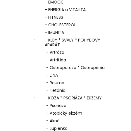
- EMÓCIE
- ENERGIA a VITALITA
- FITNESS
- CHOLESTEROL
- IMUNITA
- KĹBY * SVALY * POHYBOVY
APARÁT
- Artróza
- Artritída
- Osteoporóza * Osteopénia
- DNA
- Reuma
- Tetánia
- KOŽA * PSORIÁZA * EKZÉMY
- Psoriáza
- Atopický ekzém
- Akné
- Lupienka