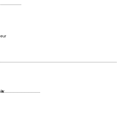
............................
.eur
....................................................................................................................................................
ík
:.............................................