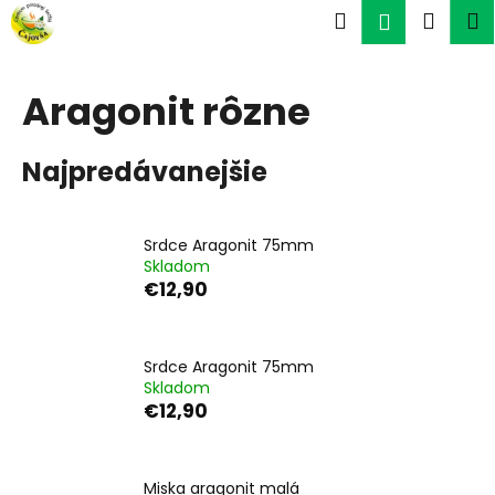
K
Prejsť
Hľadať
Náku
M
Prihlásen
na
o
obsah
Späť
Späť
košík
š
í
Aragonit rôzne
Č
k
o
Najpredávanejšie
p
o
t
Srdce Aragonit 75mm
r
Skladom
e
€12,90
b
u
Srdce Aragonit 75mm
j
Skladom
e
€12,90
t
e
n
Miska aragonit malá