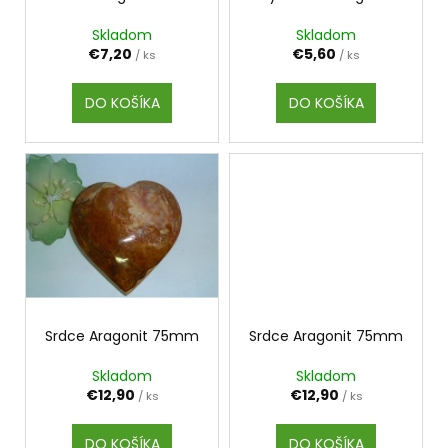
č
o
d
a
Skladom
Skladom
v
m
u
€7,20
€5,60
/ ks
/ ks
e
k
t
DO KOŠÍKA
DO KOŠÍKA
o
SULFORAFAN
v
€9
Srdce Aragonit 75mm
Srdce Aragonit 75mm
Skladom
Skladom
€12,90
€12,90
/ ks
/ ks
DO KOŠÍKA
DO KOŠÍKA