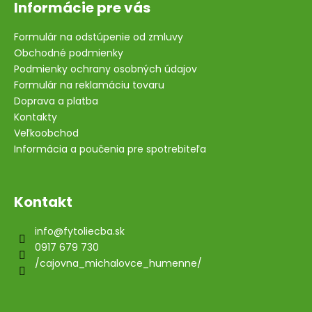
i
Informácie pre vás
s
u
Formulár na odstúpenie od zmluvy
Obchodné podmienky
Podmienky ochrany osobných údajov
Formulár na reklamáciu tovaru
Doprava a platba
Kontakty
Veľkoobchod
Informácia a poučenia pre spotrebiteľa
Kontakt
info
@
fytoliecba.sk
0917 679 730
/cajovna_michalovce_humenne/