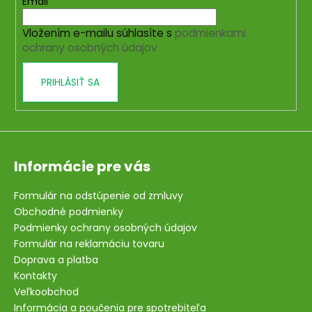
t
Email
r
i
v
Vložením e-mailu súhlasíte s
podmienkami
e
k
ochrany osobných údajov
y
v
PRIHLÁSIŤ SA
ý
p
i
s
u
Informácie pre vás
Formulár na odstúpenie od zmluvy
Obchodné podmienky
Podmienky ochrany osobných údajov
Formulár na reklamáciu tovaru
Doprava a platba
Kontakty
Veľkoobchod
Informácia a poučenia pre spotrebiteľa