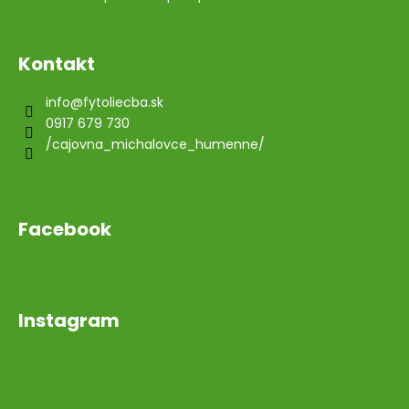
Kontakt
info
@
fytoliecba.sk
0917 679 730
/cajovna_michalovce_humenne/
Facebook
Instagram