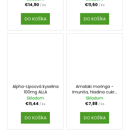
€14,90
€11,60
/ ks
/ ks
DO KOŠÍKA
DO KOŠÍKA
Alpha-Lipoová kyselina
Amalaki moringa -
100mg ALLA
Imunita, hladina cukru
a kvalita krvi
Skladom
Skladom
€11,44
€7,88
/ ks
/ ks
DO KOŠÍKA
DO KOŠÍKA