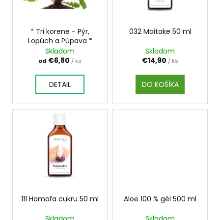
č
u
p
a
k
r
m
t
o
* Tri korene - Pýr,
032 Maitake 50 ml
e
o
Lopúch a Púpava *
d
Skladom
Skladom
v
u
€6,80
€14,90
od
/ ks
/ ks
LEV
k
-
SVIEČKA
t
DETAIL
DO KOŠÍKA
K
o
ZNAMENIU
ZVEROKRUHU
v
Z
PALMOVÉHO
VOSKU
€5,95
111 Homoľa cukru 50 ml
Aloe 100 % gél 500 ml
Skladom
Skladom