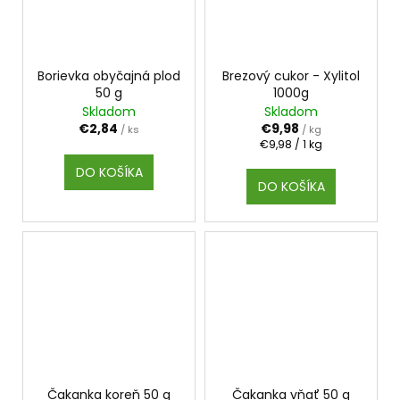
Borievka obyčajná plod
Brezový cukor - Xylitol
50 g
1000g
Skladom
Skladom
€2,84
€9,98
/ ks
/ kg
Jednotková
€9,98 / 1 kg
cena:
DO KOŠÍKA
DO KOŠÍKA
Čakanka koreň 50 g
Čakanka vňať 50 g