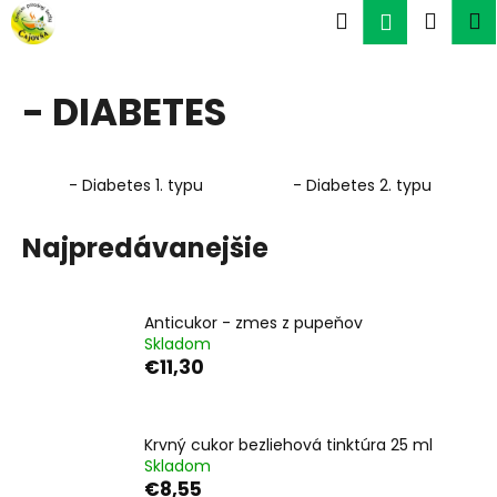
K
Prejsť
Hľadať
Náku
M
Prihlásen
na
o
obsah
Späť
Späť
košík
š
í
- DIABETES
Č
k
o
p
- Diabetes 1. typu
- Diabetes 2. typu
o
t
Najpredávanejšie
r
e
b
Anticukor - zmes z pupeňov
Skladom
u
€11,30
j
e
t
Krvný cukor bezliehová tinktúra 25 ml
e
Skladom
€8,55
n