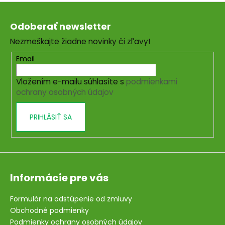
Z
á
Odoberať newsletter
p
Nezmeškajte žiadne novinky či zľavy!
ä
t
Email
i
Vložením e-mailu súhlasíte s
podmienkami
e
ochrany osobných údajov
PRIHLÁSIŤ SA
Informácie pre vás
Formulár na odstúpenie od zmluvy
Obchodné podmienky
Podmienky ochrany osobných údajov