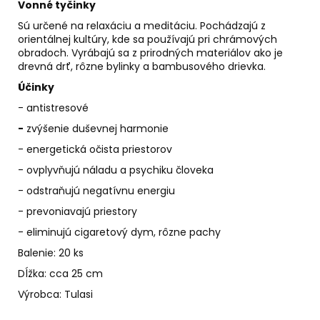
č
Vonné tyčinky
a
Sú určené na relaxáciu a meditáciu. Pochádzajú z
m
orientálnej kultúry, kde sa používajú pri chrámových
e
obradoch. Vyrábajú sa z prirodných materiálov ako je
drevná drť, rôzne bylinky a bambusového drievka.
Účinky
AGARICUS
TOBOLKY
- antistresové
€31,60
-
zvýšenie duševnej harmonie
- energetická očista priestorov
- ovplyvňujú náladu a psychiku človeka
- odstraňujú negatívnu energiu
- prevoniavajú priestory
- eliminujú cigaretový dym, rôzne pachy
Balenie: 20 ks
Dĺžka: cca 25 cm
Výrobca: Tulasi