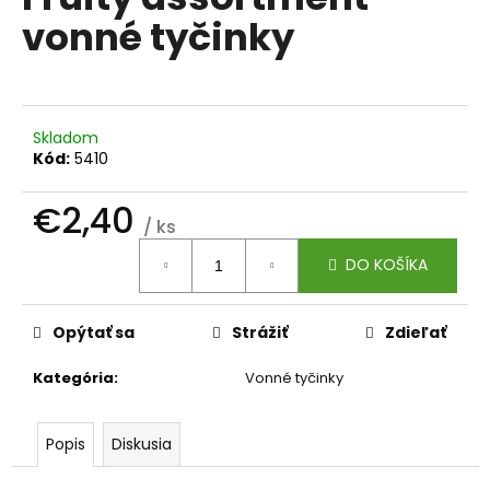
je
á
vonné tyčinky
0,0
z
j
5
s
hviezdičiek.
ť
?
Skladom
Kód:
5410
€2,40
/ ks
Jednotková
HĽADAŤ
DO KOŠÍKA
cena:
Opýtať sa
Strážiť
Zdieľať
O
d
Kategória
:
Vonné tyčinky
p
o
r
Popis
Diskusia
ú