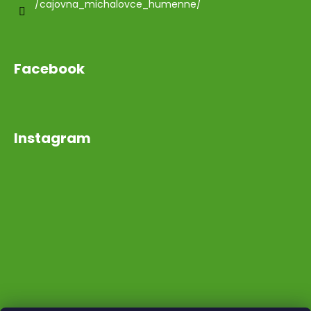
/cajovna_michalovce_humenne/
Facebook
Instagram