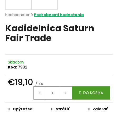
á
j
Priemerné
Neohodnotené
Podrobnosti hodnotenia
s
hodnotenie
Kadidelnica Saturn
produktu
ť
je
?
Fair Trade
0,0
z
5
hviezdičiek.
HĽADAŤ
Skladom
Kód:
7982
€19,10
O
/ ks
Jednotková
d
DO KOŠÍKA
cena:
p
o
r
Opýtať sa
Strážiť
Zdieľať
ú