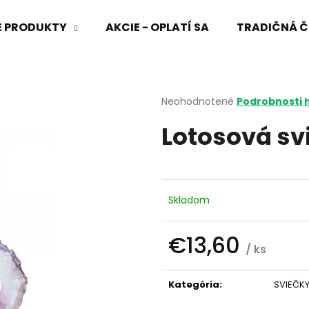
VÉ PRODUKTY
AKCIE - OPLATÍ SA
TRADIČNÁ Č
Čo potrebujete nájsť?
Priemerné
Neohodnotené
Podrobnosti 
hodnotenie
Lotosová sv
produktu
HĽADAŤ
je
0,0
z
5
Odporúčame
hviezdičiek.
Skladom
€13,60
/ ks
Jednotková
cena:
Kategória
:
SVIEČK