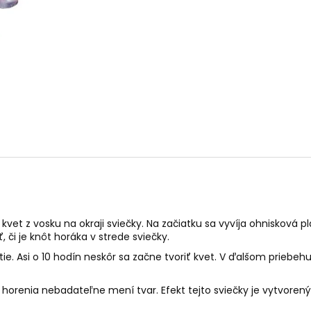
PALO SANTO SVIEČKA
KÓD 368 - BALZ
€10,89
€11,50
kvet z vosku na okraji sviečky. Na začiatku sa vyvíja ohnisková pl
ť, či je knôt horáka v strede sviečky.
utie. Asi o 10 hodín neskôr sa začne tvoriť kvet. V ďalšom priebeh
s horenia nebadateľne mení tvar. Efekt tejto sviečky je vytvoren