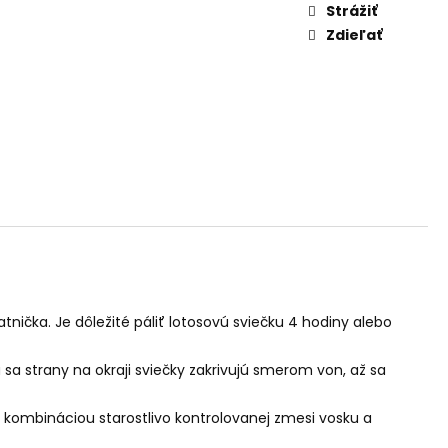
AM DYMIACEJ ROKLINY
Strážiť
Zdieľať
atnička. Je dôležité páliť lotosovú sviečku 4 hodiny alebo
u sa strany na okraji sviečky zakrivujú smerom von, až sa
ý kombináciou starostlivo kontrolovanej zmesi vosku a