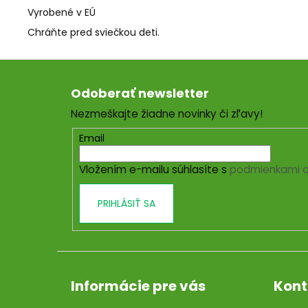
Vyrobené v EÚ
Chráňte pred sviečkou deti.
Z
á
Odoberať newsletter
p
Nezmeškajte žiadne novinky či zľavy!
ä
t
Email
i
Vložením e-mailu súhlasíte s
podmienkami o
e
PRIHLÁSIŤ SA
Informácie pre vás
Kont