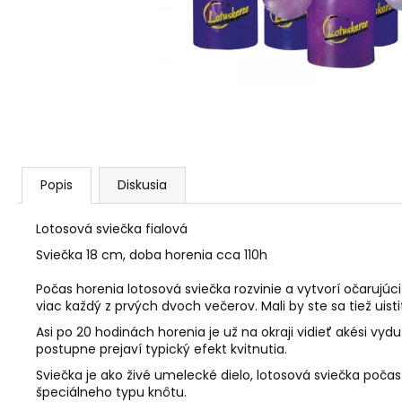
AGARICUS TOBOLKY
€31,60
Popis
Diskusia
Lotosová sviečka fialová
Sviečka 18 cm, doba horenia cca 110h
Počas horenia lotosová sviečka rozvinie a vytvorí očarujúci 
viac každý z prvých dvoch večerov. Mali by ste sa tiež uisti
Asi po 20 hodinách horenia je už na okraji vidieť akési vyd
postupne prejaví typický efekt kvitnutia.
Sviečka je ako živé umelecké dielo, lotosová sviečka poča
špeciálneho typu knôtu.