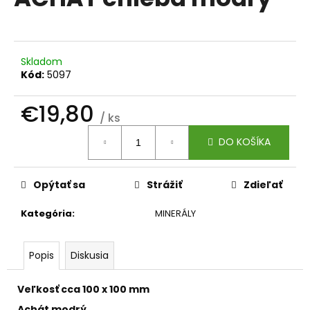
je
á
0,0
z
j
5
s
hviezdičiek.
Skladom
ť
Kód:
5097
?
€19,80
/ ks
Jednotková
DO KOŠÍKA
cena:
HĽADAŤ
Opýtať sa
Strážiť
Zdieľať
Kategória
:
MINERÁLY
O
d
p
Popis
Diskusia
o
r
Veľkosť cca 100 x 100 mm
ú
Achát modrý