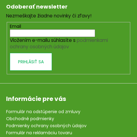
á
Odoberať newsletter
p
Nezmeškajte žiadne novinky či zľavy!
ä
t
Email
i
Vložením e-mailu súhlasíte s
podmienkami
e
ochrany osobných údajov
PRIHLÁSIŤ SA
Informácie pre vás
Formulár na odstúpenie od zmluvy
Obchodné podmienky
Podmienky ochrany osobných údajov
Formulár na reklamáciu tovaru