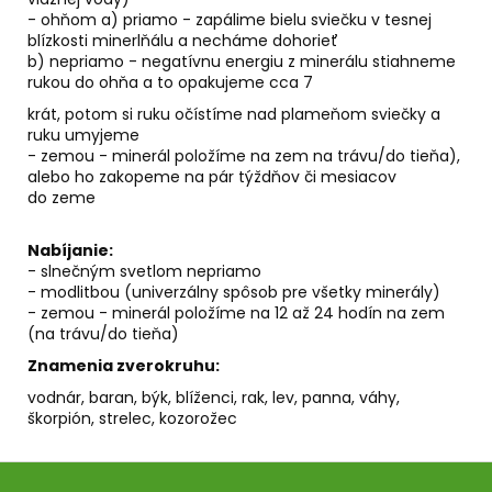
- ohňom a) priamo - zapálime bielu sviečku v tesnej
blízkosti minerlňálu a necháme dohorieť
b) nepriamo - negatívnu energiu z minerálu stiahneme
rukou do ohňa a to opakujeme cca 7
krát, potom si ruku očístíme nad plameňom sviečky a
ruku umyjeme
- zemou - minerál položíme na zem na trávu/do tieňa),
alebo ho zakopeme na pár týždňov či mesiacov
do zeme
Nabíjanie:
- slnečným svetlom nepriamo
- modlitbou (univerzálny spôsob pre všetky minerály)
- zemou - minerál položíme na 12 až 24 hodín na zem
(na trávu/do tieňa)
Znamenia zverokruhu:
vodnár, baran, býk, blíženci, rak, lev, panna, váhy,
škorpión, strelec, kozorožec
Z