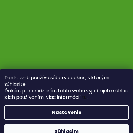
Tento web používa súbory cookies, s ktorými
súhlasíte.
Ďalším prechádzaním tohto webu vyjadrujete súhlas
s ich používaním. Viac informácií
tu
.
Sledovať na Instagrame
Nastavenie
Vytvoril Shoptet
Copyright 2026
Fytoliečba
. Všetky práva vyhradené.
Súhlasím
Upraviť nastavenie cookies