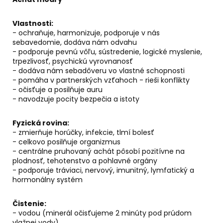
č
a
m
Vlastnosti:
e
- ochraňuje, harmonizuje, podporuje v nás
sebavedomie, dodáva nám odvahu
- podporuje pevnú vôľu, sústredenie, logické myslenie,
trpezlivosť, psychickú vyrovnanosť
PALO
- dodáva nám sebadôveru vo vlastné schopnosti
SANTO
SVIEČKA
- pomáha v partnerských vzťahoch - rieši konflikty
- očisťuje a posilňuje auru
€10,89
- navodzuje pocity bezpečia a istoty
Fyzická rovina:
- zmierňuje horúčky, infekcie, tlmí bolesť
- celkovo posilňuje organizmus
- centrálne pruhovaný achát pôsobí pozitívne na
plodnosť, tehotenstvo a pohlavné orgány
- podporuje tráviaci, nervový, imunitný, lymfatický a
hormonálny systém
Čistenie:
- vodou (minerál očisťujeme 2 minúty pod prúdom
vlažnej vody)