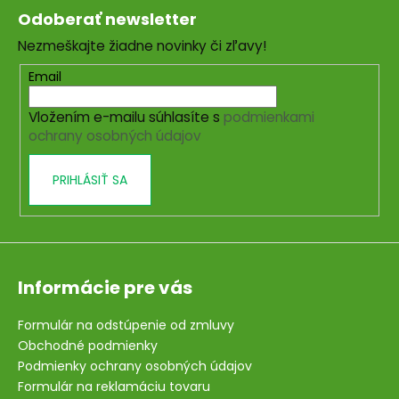
á
Odoberať newsletter
p
Nezmeškajte žiadne novinky či zľavy!
ä
t
Email
i
Vložením e-mailu súhlasíte s
podmienkami
e
ochrany osobných údajov
PRIHLÁSIŤ SA
Informácie pre vás
Formulár na odstúpenie od zmluvy
Obchodné podmienky
Podmienky ochrany osobných údajov
Formulár na reklamáciu tovaru