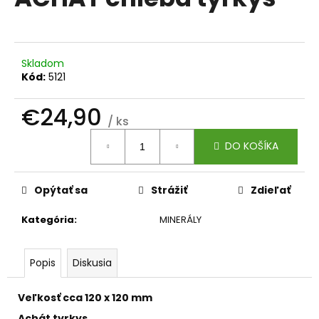
je
á
0,0
z
j
5
s
hviezdičiek.
Skladom
ť
Kód:
5121
?
€24,90
/ ks
Jednotková
DO KOŠÍKA
cena:
HĽADAŤ
Opýtať sa
Strážiť
Zdieľať
Kategória
:
MINERÁLY
O
d
p
Popis
Diskusia
o
r
Veľkosť cca 120 x 120 mm
ú
Achát tyrkys