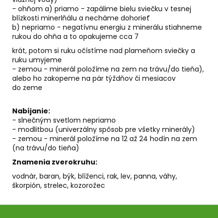
- ohňom a) priamo - zapálime bielu sviečku v tesnej
blízkosti minerlňálu a necháme dohorieť
b) nepriamo - negatívnu energiu z minerálu stiahneme
rukou do ohňa a to opakujeme cca 7
krát, potom si ruku očístíme nad plameňom sviečky a
ruku umyjeme
- zemou - minerál položíme na zem na trávu/do tieňa),
alebo ho zakopeme na pár týždňov či mesiacov
do zeme
Nabíjanie:
- slnečným svetlom nepriamo
- modlitbou (univerzálny spôsob pre všetky minerály)
- zemou - minerál položíme na 12 až 24 hodín na zem
(na trávu/do tieňa)
Znamenia zverokruhu:
vodnár, baran, býk, blíženci, rak, lev, panna, váhy,
škorpión, strelec, kozorožec
Z