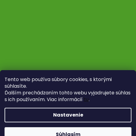
Tento web používa súbory cookies, s ktorými
súhlasíte.
Ďalším prechádzaním tohto webu vyjadrujete súhlas
s ich používaním. Viac informácií
tu
.
Sledovať na Instagrame
Nastavenie
Vytvoril Shoptet
Copyright 2026
Fytoliečba
. Všetky práva vyhradené.
Súhlasím
Upraviť nastavenie cookies