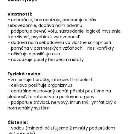
č
a
m
Vlastnosti:
e
- ochraňuje, harmonizuje, podporuje v nás
sebavedomie, dodáva nám odvahu
- podporuje pevnú vôľu, sústredenie, logické myslenie,
trpezlivosť, psychickú vyrovnanosť
KÓD
- dodáva nám sebadôveru vo vlastné schopnosti
368
-
- pomáha v partnerských vzťahoch - rieši konflikty
BALZAM
- očisťuje a posilňuje auru
DYMIACEJ
- navodzuje pocity bezpečia a istoty
ROKLINY
€11,50
Fyzická rovina:
- zmierňuje horúčky, infekcie, tlmí bolesť
- celkovo posilňuje organizmus
- centrálne pruhovaný achát pôsobí pozitívne na
plodnosť, tehotenstvo a pohlavné orgány
- podporuje tráviaci, nervový, imunitný, lymfatický a
hormonálny systém
Čistenie:
- vodou (minerál očisťujeme 2 minúty pod prúdom
vlažnej vody)