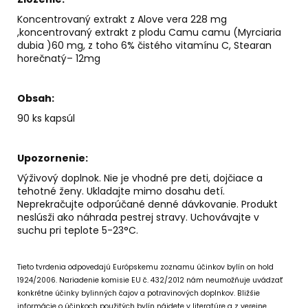
Koncentrovaný extrakt z Alove vera 228 mg
,koncentrovaný extrakt z plodu Camu camu (Myrciaria
dubia )60 mg, z toho 6% čistého vitamínu C, Stearan
horečnatý– 12mg
Obsah:
90 ks kapsúl
Upozornenie:
Výživový doplnok. Nie je vhodné pre deti, dojčiace a
tehotné ženy. Ukladajte mimo dosahu detí.
Neprekračujte odporúčané denné dávkovanie. Produkt
neslúsži ako náhrada pestrej stravy. Uchovávajte v
suchu pri teplote 5-23°C.
Tieto tvrdenia odpovedajú Európskemu zoznamu účinkov bylín on hold
1924/2006.
Nariadenie komisie EU č. 432/2012 nám neumožňuje uvádzať
konkrétne účinky bylinných čajov a potravinových doplnkov.
Bližšie
informácie o účinkoch použitých bylín nájdete v literatúre a z verejne