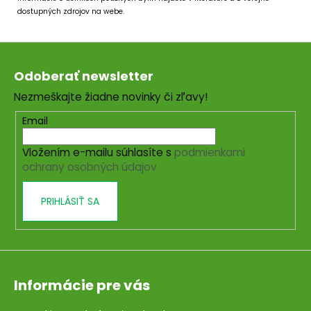
dostupných zdrojov na webe.
Z
á
Odoberať newsletter
p
Nezmeškajte žiadne novinky či zľavy!
ä
t
Email
i
Vložením e-mailu súhlasíte s
podmienkami
e
ochrany osobných údajov
PRIHLÁSIŤ SA
Informácie pre vás