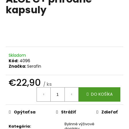
je
á
kapsuly
0,0
z
j
5
s
hviezdičiek.
ť
?
Skladom
Kód:
4096
Značka:
Serafin
HĽADAŤ
€22,90
/ ks
Jednotková
O
DO KOŠÍKA
cena:
d
p
o
Opýtať sa
Strážiť
Zdieľať
r
ú
Bylinné výživové
Kategória
:
doplnky