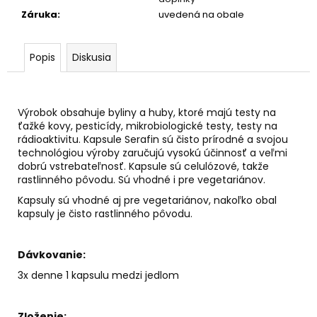
č
Záruka
:
uvedená na obale
a
m
e
Popis
Diskusia
SVIEČKA
NA
Výrobok obsahuje byliny a huby, ktoré majú testy na
ZVEĽADENIE
VÁŠNE
ťažké kovy, pesticídy, mikrobiologické testy, testy na
A
rádioaktivitu. Kapsule Serafin sú čisto prírodné a svojou
SEXUALITY
technológiou výroby zaručujú vysokú účinnosť a veľmi
dobrú vstrebateľnosť. Kapsule sú celulózové, takže
€9,50
rastlinného pôvodu. Sú vhodné i pre vegetariánov.
Kapsuly sú vhodné aj pre vegetariánov, nakoľko obal
kapsuly je čisto rastlinného pôvodu.
Dávkovanie:
3x denne 1 kapsulu medzi jedlom
Zloženie: