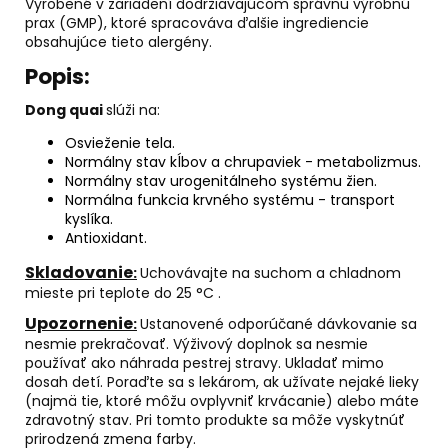
Vyrobené v zariadení dodržiavajúcom správnu výrobnú
prax (GMP), ktoré spracováva ďalšie ingrediencie
obsahujúce tieto alergény.
Popis:
Dong quai
slúži na:
Osvieženie tela.
Normálny stav kĺbov a chrupaviek - metabolizmus.
Normálny stav urogenitálneho systému žien.
Normálna funkcia krvného systému - transport
kyslíka.
Antioxidant.
Skladovanie
:
Uchovávajte na suchom a chladnom
mieste pri teplote do 25 °C .
Upozornenie
:
Ustanovené odporúčané dávkovanie sa
nesmie prekračovať. Výživový doplnok sa nesmie
používať ako náhrada pestrej stravy. Ukladať mimo
dosah detí.
Poraďte sa s lekárom, ak užívate nejaké lieky
(najmä tie, ktoré môžu ovplyvniť krvácanie) alebo máte
zdravotný stav. Pri tomto produkte sa môže vyskytnúť
prirodzená zmena farby.