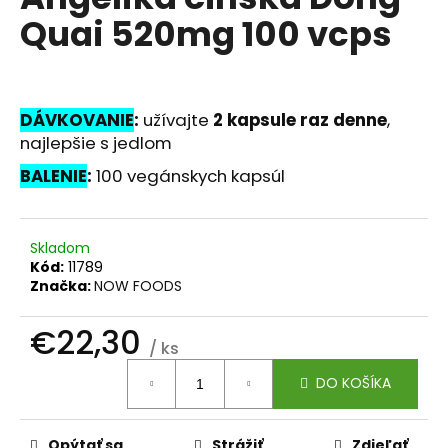
je
á
Quai 520mg 100 vcps
0,0
z
j
5
s
hviezdičiek.
ť
DÁVKOVANIE
:
u
žívajte
2 kapsule raz denne
,
?
najlepšie s jedlom
BALENIE
:
100 vegánskych kapsúl
HĽADAŤ
Skladom
Kód:
11789
Značka:
NOW FOODS
O
€22,30
d
/ ks
p
Jednotková
o
DO KOŠÍKA
cena:
r
ú
Opýtať sa
Strážiť
Zdieľať