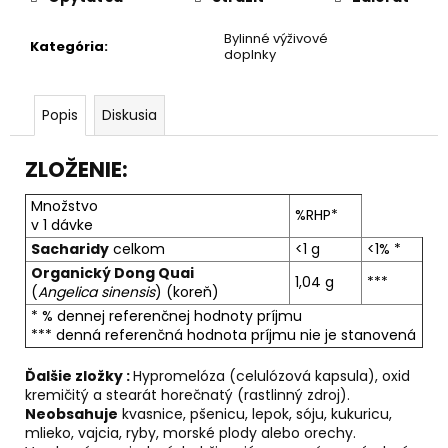
č
a
Bylinné výživové
m
Kategória
:
doplnky
e
Popis
Diskusia
SULFORAFAN
€9
ZLOŽENIE:
Množstvo
%RHP*
v 1 dávke
Sacharidy
celkom
<1 g
<1% *
Organický Dong Quai
1,04 g
***
(
Angelica sinensis
) (koreň)
* % dennej referenčnej hodnoty príjmu
*** denná referenčná hodnota príjmu nie je stanovená
Ďalšie zložky :
Hypromelóza (celulózová kapsula), oxid
kremičitý a stearát horečnatý (rastlinný zdroj).
Neobsahuje
kvasnice, pšenicu, lepok, sóju, kukuricu,
mlieko, vajcia, ryby, morské plody alebo orechy.