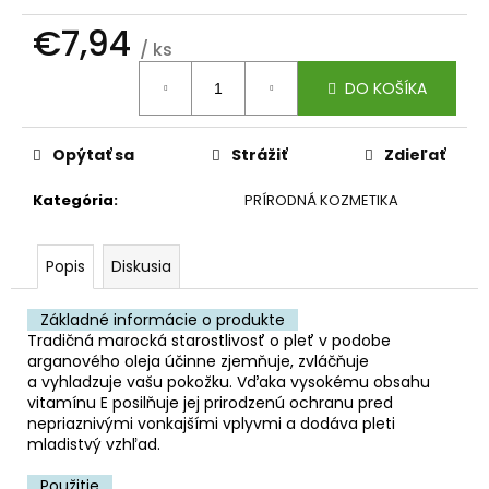
č
a
€7,94
m
/ ks
Jednotková
e
DO KOŠÍKA
cena:
KÓD
Opýtať sa
Strážiť
Zdieľať
368
-
BALZAM
Kategória
:
PRÍRODNÁ KOZMETIKA
DYMIACEJ
ROKLINY
€11,50
Popis
Diskusia
Základné informácie o produkte
Tradičná marocká starostlivosť o pleť v podobe
arganového oleja účinne zjemňuje, zvláčňuje
a vyhladzuje vašu pokožku. Vďaka vysokému obsahu
vitamínu E posilňuje jej prirodzenú ochranu pred
nepriaznivými vonkajšími vplyvmi a dodáva pleti
mladistvý vzhľad.
Použitie