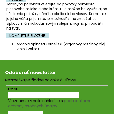
Jemnými pohybmi vtierajte do pokožky namiesto
pleťového mlieka alebo krému. Je možné ho využiť aj na
ošetrenie pokožky očného okolia alebo vlasov. Komu nie
je jeho vôňa príjemná, je možnosť si ho zmiešať so
šípkovým či makadamiovým olejom, najmä pri použití
na tvár.
KOMPLETNÉ ZLOŽENIE
Argania Spinosa Kernel Oil (arganový rastlinný olej
v bio kvalite)
Z
á
Odoberať newsletter
p
Nezmeškajte žiadne novinky či zľavy!
ä
t
Email
i
Vložením e-mailu súhlasíte s
podmienkami
e
ochrany osobných údajov