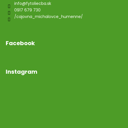
info
@
fytoliecba.sk
0917 679 730
/cajovna_michalovce_humenne/
Facebook
Instagram