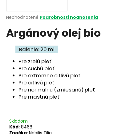
á
j
Priemerné
Neohodnotené
Podrobnosti hodnotenia
s
hodnotenie
Argánový olej bio
produktu
ť
je
?
0,0
z
Balenie: 20 ml
5
hviezdičiek.
Pre zrelú pleť
Pre suchú pleť
HĽADAŤ
Pre extrémne citlivú pleť
Pre citlivú pleť
Pre normálnu (zmiešanú) pleť
Pre mastnú pleť
O
d
p
o
Skladom
r
Kód:
8468
ú
Značka:
Nobilis Tilia