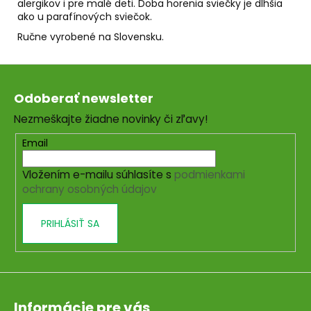
alergikov i pre malé deti. Doba horenia sviečky je dlhšia
ako u parafínových sviečok.
Ručne vyrobené na Slovensku.
Z
á
Odoberať newsletter
p
Nezmeškajte žiadne novinky či zľavy!
ä
t
Email
i
Vložením e-mailu súhlasíte s
podmienkami
e
ochrany osobných údajov
PRIHLÁSIŤ SA
Informácie pre vás