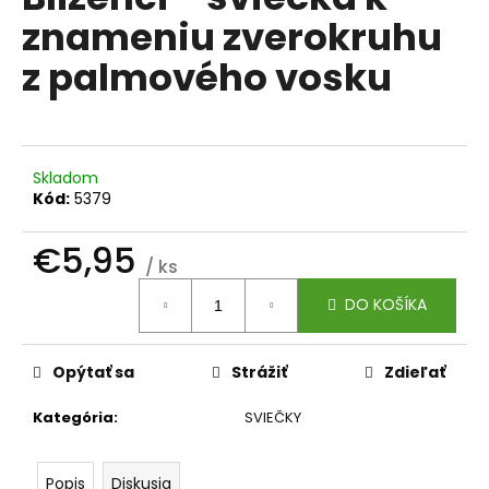
je
á
znameniu zverokruhu
0,0
z
j
z palmového vosku
5
s
hviezdičiek.
ť
?
Skladom
Kód:
5379
€5,95
HĽADAŤ
/ ks
Jednotková
DO KOŠÍKA
cena:
O
d
Opýtať sa
Strážiť
Zdieľať
p
o
Kategória
:
SVIEČKY
r
ú
Popis
Diskusia