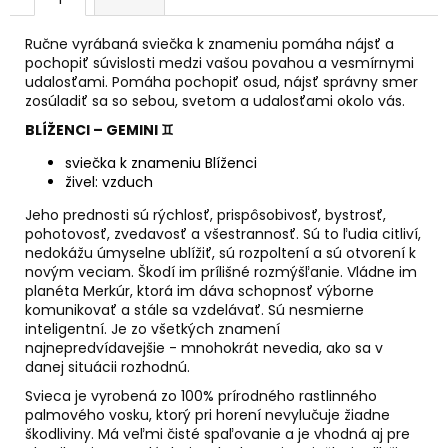
č
a
m
Ručne vyrábaná sviečka k znameniu pomáha nájsť a
pochopiť súvislosti medzi vašou povahou a vesmírnymi
e
udalosťami. Pomáha pochopiť osud, nájsť správny smer
zosúladiť sa so sebou, svetom a udalosťami okolo vás.
ALFA
BLÍŽENCI – GEMINI
♊
&
OMEGA
sviečka k znameniu Blíženci
živel: vzduch
€59
Jeho prednosti sú rýchlosť, prispôsobivosť, bystrosť,
pohotovosť, zvedavosť a všestrannosť. Sú to ľudia citliví,
nedokážu úmyselne ublížiť, sú rozpoltení a sú otvorení k
novým veciam. Škodí im prílišné rozmýšľanie. Vládne im
planéta Merkúr, ktorá im dáva schopnosť výborne
komunikovať a stále sa vzdelávať. Sú nesmierne
inteligentní. Je zo všetkých znamení
najnepredvídavejšie - mnohokrát nevedia, ako sa v
danej situácii rozhodnú.
Svieca je vyrobená zo 100% prírodného rastlinného
palmového vosku, ktorý pri horení nevylučuje žiadne
škodliviny. Má veľmi čisté spaľovanie a je vhodná aj pre