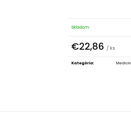
PALO SANTO SVIEČKA
KÓD 368 - BALZ
€10,89
€11,50
Skladom
€22,86
/ ks
Jednotková
cena:
Kategória
:
Medicin