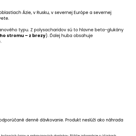
lastiach Ázie, v Rusku, v severnej Európe a severnej
vete.
ostanového typu. Z polysacharidov sú to hlavne beta-glukány
ého stromu – z brezy
). Ďalej huba obsahuje
.
e odporúčané denné dávkovanie. Produkt neslúži ako náhrada
bylinných čajov a potravinových doplnkov.
Bližšie informácie o účinkoch