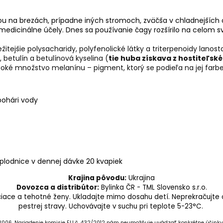
ou na brezách, prípadne iných stromoch, zväčša v chladnejších ob
 medicinálne účely. Dnes sa používanie čagy rozšírilo na celom s
ežitejšie polysacharidy, polyfenolické látky a triterpenoidy lan
, betulín a betulínová kyselina (
tie huba získava z hostiteľsk
vysoké množstvo melanínu – pigment, ktorý se podieľa na jej farbe
pohári vody
plodnice v dennej dávke 20 kvapiek
Krajina pôvodu:
Ukrajina
Dovozca a distribútor:
Bylinka ČR - TML Slovensko s.r.o.
ojčiace a tehotné ženy. Ukladajte mimo dosahu detí. Neprekračujt
pestrej stravy. Uchovávajte v suchu pri teplote 5-23°C.
/2006.
Nariadenie komisie EU č. 432/2012 nám neumožňuje uvádzať konkrétne účinky 