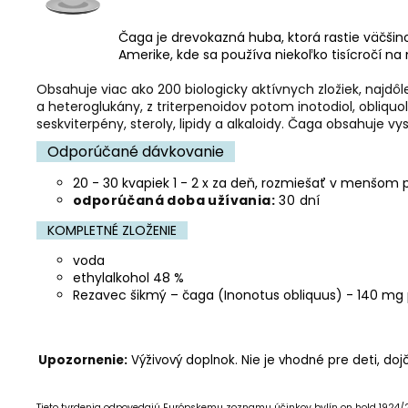
Čaga je drevokazná huba, ktorá rastie väčšin
Amerike, kde sa používa niekoľko tisícročí na
Obsahuje viac ako 200 biologicky aktívnych zložiek, n
ajdôl
a heteroglukány, z triterpenoidov potom inotodiol, obliquol
seskviterpény, steroly, lipidy a alkaloidy. Čaga obsahuje 
Odporúčané dávkovanie
20 - 30 kvapiek 1 - 2 x za deň, rozmiešať v menšom 
odporúčaná doba užívania:
30 dní
KOMPLETNÉ ZLOŽENIE
voda
ethylalkohol 48 %
Rezavec šikmý – čaga (Inonotus obliquus) - 140 mg 
Upozornenie:
Výživový doplnok. Nie je vhodné pre deti, d
Tieto tvrdenia odpovedajú Európskemu zoznamu účinkov bylín on hold 1924