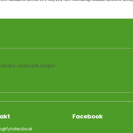
chrany osobných údajov
akt
Facebook
o
@
fytoliecba.sk