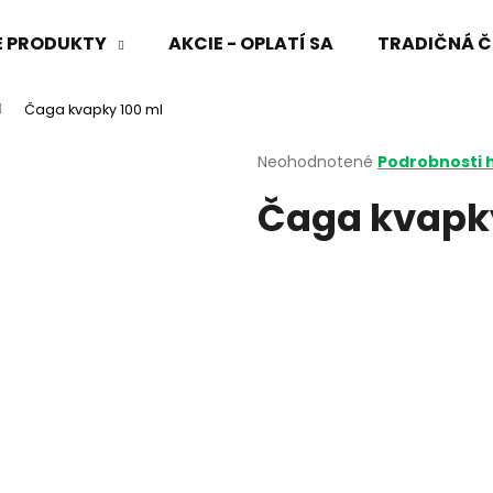
VÉ PRODUKTY
AKCIE - OPLATÍ SA
TRADIČNÁ Č
Čaga kvapky 100 ml
Čo potrebujete nájsť?
Priemerné
Neohodnotené
Podrobnosti 
hodnotenie
Čaga kvapky
produktu
HĽADAŤ
je
0,0
z
5
Odporúčame
hviezdičiek.