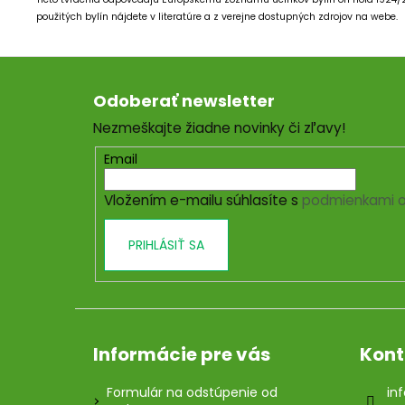
použitých bylín nájdete v literatúre a z verejne dostupných zdrojov na webe.
Z
á
Odoberať newsletter
p
Nezmeškajte žiadne novinky či zľavy!
ä
t
Email
i
Vložením e-mailu súhlasíte s
podmienkami o
e
PRIHLÁSIŤ SA
Informácie pre vás
Kont
Formulár na odstúpenie od
inf