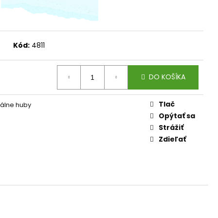
AM DYMIACEJ ROKLINY
Kód:
4811
DO KOŠÍKA
Tlač
álne huby
Opýtať sa
Strážiť
Zdieľať