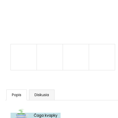
AGARICUS TOBOLKY
€31,60
Popis
Diskusia
Čaga kvapky