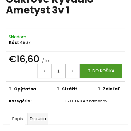
je
á
Ametyst 3v 1
0,0
z
j
5
s
hviezdičiek.
ť
?
Skladom
Kód:
4967
€16,60
/ ks
Jednotková
HĽADAŤ
DO KOŠÍKA
cena:
Opýtať sa
Strážiť
Zdieľať
O
d
Kategória
:
EZOTERIKA z kameňov
p
o
r
Popis
Diskusia
ú