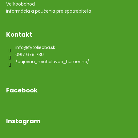
Veľkoobchod
Informácia a poučenia pre spotrebiteľa
Kontakt
info
@
fytoliecba.sk
0917 679 730
/cajovna_michalovce_humenne/
Facebook
Instagram