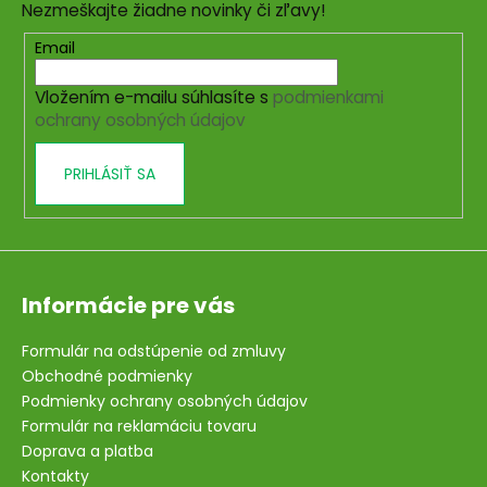
Nezmeškajte žiadne novinky či zľavy!
ä
t
Email
i
Vložením e-mailu súhlasíte s
podmienkami
e
ochrany osobných údajov
PRIHLÁSIŤ SA
Informácie pre vás
Formulár na odstúpenie od zmluvy
Obchodné podmienky
Podmienky ochrany osobných údajov
Formulár na reklamáciu tovaru
Doprava a platba
Kontakty