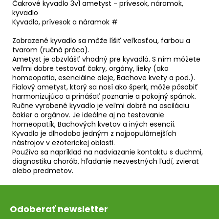
č
Čakrové kyvadlo 3v1 ametyst - prívesok, náramok,
a
kyvadlo
m
Kyvadlo, prívesok a náramok #
e
Zobrazené kyvadlo sa môže líšiť veľkosťou, farbou a
tvarom (ručná práca).
Ametyst je obzvlášť vhodný pre kyvadlá.
S ním môžete
VÝZVA
veľmi dobre testovať čakry, orgány, lieky (ako
NA
homeopatia, esenciálne oleje, Bachove kvety a pod.).
CHUDNUTIE
Fialový ametyst, ktorý sa nosí ako šperk, môže pôsobiť
€49
harmonizujúco a prinášať poznanie a pokojný spánok.
Ručne vyrobené kyvadlo je veľmi dobré na osciláciu
čakier a orgánov.
Je
ideálne aj na testovanie
homeopatík, Bachových kvetov a iných esencií.
Kyvadlo je dlhodobo jedným z najpopulárnejších
nástrojov v ezoterickej oblasti.
Používa sa napríklad na nadviazanie kontaktu s duchmi,
diagnostiku chorôb, hľadanie nezvestných ľudí, zvierat
alebo predmetov.
Z
á
Odoberať newsletter
p