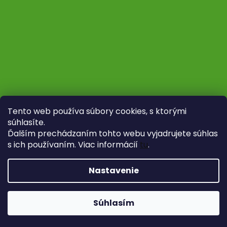
Tento web používa súbory cookies, s ktorými
súhlasíte.
Ďalším prechádzaním tohto webu vyjadrujete súhlas
s ich používaním. Viac informácií
tu
.
Sledovať na Instagrame
Nastavenie
Vytvoril Shoptet
Copyright 2026
Fytoliečba
. Všetky práva vyhradené.
Súhlasím
Upraviť nastavenie cookies