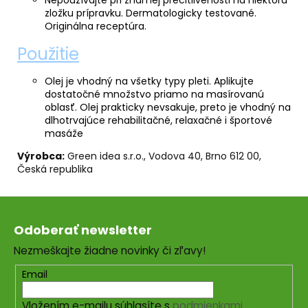
zložku prípravku. Dermatologicky testované.
Originálna receptúra.
Použitie
Olej je vhodný na všetky typy pleti. Aplikujte
dostatočné množstvo priamo na masírovanú
oblasť. Olej prakticky nevsakuje, preto je vhodný na
dlhotrvajúce rehabilitačné, relaxačné i športové
masáže
Výrobca:
Green idea s.r.o., Vodova 40, Brno 612 00,
Česká republika
Z
á
Odoberať newsletter
p
Nezmeškajte žiadne novinky či zľavy!
ä
t
Email
i
Vložením e-mailu súhlasíte s
podmienkami