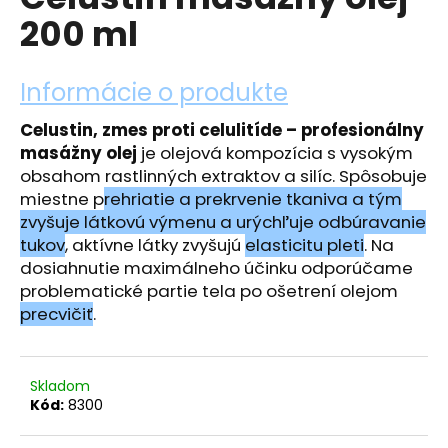
je
á
200 ml
0,0
z
j
5
s
hviezdičiek.
Informácie o produkte
ť
?
Celustin, zmes proti celulitíde – profesionálny
masážny olej
je olejová kompozícia s vysokým
obsahom rastlinných extraktov a silíc. Spôsobuje
miestne p
rehriatie a prekrvenie tkaniva a tým
zvyšuje látkovú výmenu a urýchľuje odbúravanie
HĽADAŤ
tukov
, aktívne látky zvyšujú
elasticitu pleti
. Na
dosiahnutie maximálneho účinku odporúčame
problematické partie tela po ošetrení olejom
precvičiť
.
O
d
p
o
Skladom
r
Kód:
8300
ú