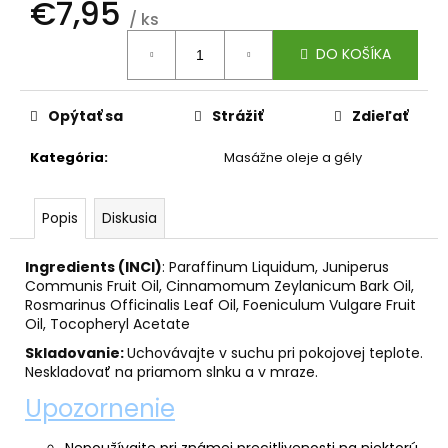
č
€7,95
/ ks
a
Jednotková
m
DO KOŠÍKA
cena:
e
Opýtať sa
Strážiť
Zdieľať
HELIKOSTOP
1+1
Kategória
:
Masážne oleje a gély
=
-35%
€25
Popis
Diskusia
Ingredients (INCI)
: Paraffinum Liquidum, Juniperus
Communis Fruit Oil, Cinnamomum Zeylanicum Bark Oil,
Rosmarinus Officinalis Leaf Oil, Foeniculum Vulgare Fruit
Oil, Tocopheryl Acetate
Skladovanie:
Uchovávajte v suchu pri pokojovej teplote.
Neskladovať na priamom slnku a v mraze.
Upozornenie
Nepoužívajte pri známej precitlivenosti na niektorú