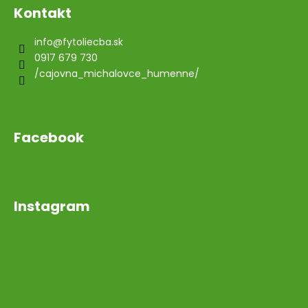
Kontakt
info
@
fytoliecba.sk
0917 679 730
/cajovna_michalovce_humenne/
Facebook
Instagram