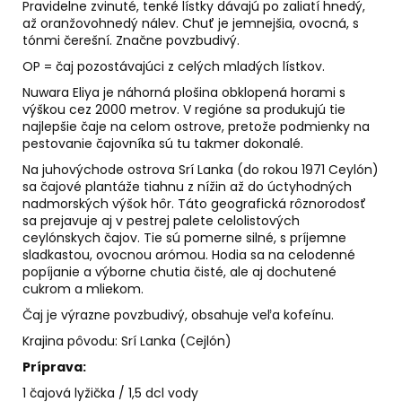
č
Pravidelne zvinuté, tenké lístky dávajú po zaliatí hnedý,
a
až oranžovohnedý nálev. Chuť je jemnejšia, ovocná, s
m
tónmi čerešní. Značne povzbudivý.
e
OP = čaj pozostávajúci z celých mladých lístkov.
Nuwara Eliya je náhorná plošina obklopená horami s
výškou cez 2000 metrov. V regióne sa produkujú tie
LEV
najlepšie čaje na celom ostrove, pretože podmienky na
-
pestovanie čajovníka sú tu takmer dokonalé.
SVIEČKA
K
Na juhovýchode ostrova Srí Lanka (do rokou 1971 Ceylón)
ZNAMENIU
sa čajové plantáže tiahnu z nížin až do úctyhodných
ZVEROKRUHU
nadmorských výšok hôr. Táto geografická rôznorodosť
Z
PALMOVÉHO
sa prejavuje aj v pestrej palete celolistových
VOSKU
ceylónskych čajov. Tie sú pomerne silné, s príjemne
sladkastou, ovocnou arómou. Hodia sa na celodenné
€5,95
popíjanie a výborne chutia čisté, ale aj dochutené
cukrom a mliekom.
Čaj je výrazne povzbudivý, obsahuje veľa kofeínu.
Krajina pôvodu: Srí Lanka (Cejlón)
Príprava:
1 čajová lyžička / 1,5 dcl vody