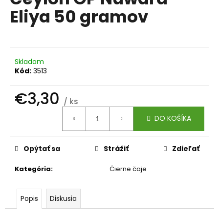
je
á
Eliya 50 gramov
0,0
z
j
5
s
hviezdičiek.
ť
?
Skladom
Kód:
3513
€3,30
/ ks
Jednotková
HĽADAŤ
DO KOŠÍKA
cena:
Opýtať sa
Strážiť
Zdieľať
O
d
Kategória
:
Čierne čaje
p
o
r
Popis
Diskusia
ú