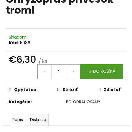
je
á
troml
0,0
z
j
5
s
hviezdičiek.
ť
?
Skladom
Kód:
5086
€6,30
/ ks
Jednotková
HĽADAŤ
DO KOŠÍKA
cena:
Opýtať sa
Strážiť
Zdieľať
O
d
Kategória
:
POLODRAHOKAMY
p
o
r
Popis
Diskusia
ú