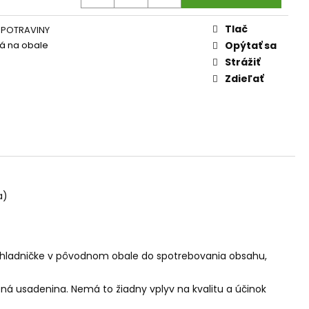
AM DYMIACEJ ROKLINY
Tlač
 POTRAVINY
á na obale
Opýtať sa
Strážiť
Zdieľať
a)
 chladničke v pôvodnom obale do spotrebovania obsahu,
ená usadenina. Nemá to žiadny vplyv na kvalitu a účinok