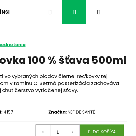
Hľadať
Prihlásenie
Nákupný
ÍNSKA MEDICÍNA
ČO VÁS TRÁPI?
ČAJE BYL
košík
hodnotenia
ovka 100 % šťava 500ml
livo vybraných plodov čiernej reďkovky tej
vkom vitamínu C.
Šetrná pasterizácia zachováva
aj chuť čerstvo vytlačenej šťavy.
:
4197
Značka:
NEF DE SANTÉ
Nasledujúce
DO KOŠÍKA