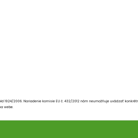
old 1924/2006.
Nariadenie komisie EU č. 432/2012 nám neumožňuje uvádzať konkrétn
 na webe.