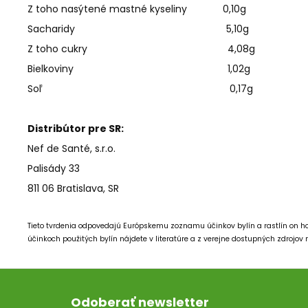
Z toho nasýtené mastné kyseliny 0,10g
Sacharidy 5,10g
Z toho cukry 4,08g
Bielkoviny 1,02g
Soľ 0,17g
Distribútor pre SR:
Nef de Santé, s.r.o.
Palisády 33
811 06 Bratislava, SR
Tieto tvrdenia odpovedajú Európskemu zoznamu účinkov bylín a rastlín on h
účinkoch použitých bylín nájdete v literatúre a z verejne dostupných zdrojov
Z
á
Odoberať newsletter