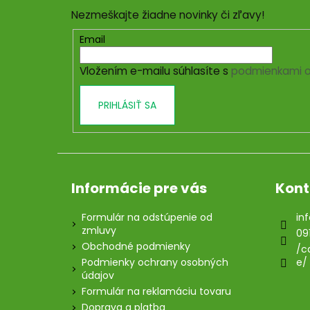
p
Nezmeškajte žiadne novinky či zľavy!
ä
t
Email
i
Vložením e-mailu súhlasíte s
podmienkami o
e
PRIHLÁSIŤ SA
Informácie pre vás
Kont
Formulár na odstúpenie od
inf
zmluvy
09
Obchodné podmienky
/c
Podmienky ochrany osobných
e/
údajov
Formulár na reklamáciu tovaru
Doprava a platba