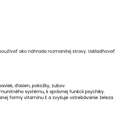
oužívať ako náhrada rozmanitej stravy. Uskladňovať
paviek, ďasien, pokožky, zubov.
munitného systému, k správnej funkcii psychiky.
nej formy vitamínu E a zvyšuje vstrebávanie železa.