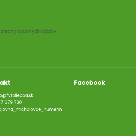
chrany osobných údajov
akt
Facebook
o
@
fytoliecba.sk
17 679 730
ajovna_michalovce_humenn