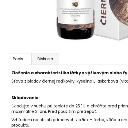
AGARICUS TOBOLKY
€31,60
Popis
Diskusia
Zloženie a charakteristika látky s výživovým alebo
Šťava z plodov čiernej reďkovky, kyselina L-askorbová (vi
Skladovanie:
Skladujte v suchu pri teplote do 25 ˚C a chráňte pred p
maximálne 21 dní. Pred použitím pretrepať.
Vzhľadom na obsah prírodných zložiek – farba, vôňa a chuť
produktu.