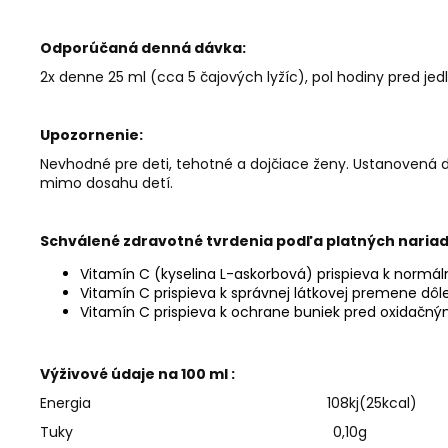
Odporúčaná denná dávka:
2x denne 25 ml (cca 5 čajových lyžíc), pol hodiny pred je
Upozornenie:
Nevhodné pre deti, tehotné a dojčiace ženy. Ustanovená 
mimo dosahu detí.
Schválené zdravotné tvrdenia podľa platných nariad
Vitamín C (kyselina L-askorbová) prispieva k normálne
Vitamín C prispieva k správnej látkovej premene dôl
Vitamín C prispieva k ochrane buniek pred oxidačným
Výživové údaje na 100 ml :
Energia 108kj(25kcal)
Tuky 0,10g