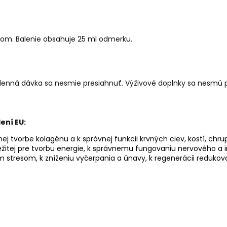
dlom. Balenie obsahuje 25 ml odmerku.
denná dávka sa nesmie presiahnuť. Výživové doplnky sa nesmú p
ení EU:
j tvorbe kolagénu a k správnej funkcii krvných ciev, kostí, chru
ežitej pre tvorbu energie, k správnemu fungovaniu nervového a i
 stresom, k zníženiu vyčerpania a únavy, k regenerácii redukova