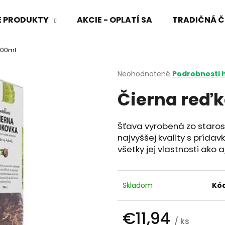
VÉ PRODUKTY
AKCIE - OPLATÍ SA
TRADIČNÁ Č
500ml
Čo potrebujete nájsť?
Priemerné
Neohodnotené
Podrobnosti 
hodnotenie
Čierna reďk
produktu
HĽADAŤ
je
0,0
z
Šťava vyrobená zo starost
5
Odporúčame
najvyššej kvality s prída
hviezdičiek.
všetky jej vlastnosti ako 
Skladom
Kód
€11,94
/ ks