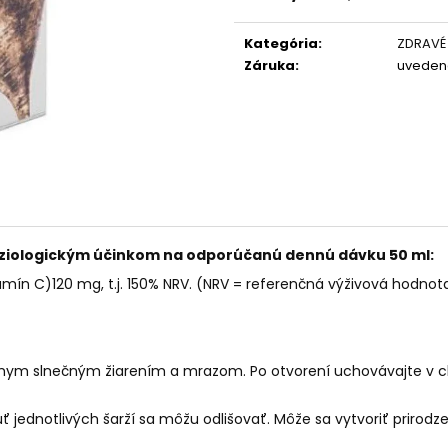
PALO SANTO SVIEČKA
KÓD 368 - BALZ
Jednotková
cena:
€10,89
€11,50
Kategória
:
ZDRAVÉ
Záruka
:
uveden
 fyziologickým účinkom na odporúčanú dennú dávku 50 ml:
tamín C)120 mg, t.j. 150% NRV. (NRV = referenčná výživová hodnot
riamym slnečným žiarením a mrazom. Po otvorení uchovávajte v
 jednotlivých šarží sa môžu odlišovať. Môže sa vytvoriť prirodz