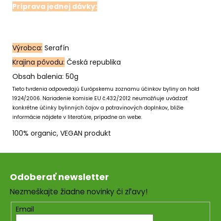
Príprava jednej dávky:
Jednu polievkovú lyžicu
zmesi zalejeme 0,25 litrom vriacej vody a necháme
15 minút vylúhovať, potom scedíme. Odporúčame
piť 2-3 x denne.
Výrobca:
Serafín
Krajina pôvodu:
Česká republika
Obsah balenia: 50g
Tieto tvrdenia odpovedajú Európskemu zoznamu účinkov byliny on hold
1924/2006. Nariadenie komisie EU č.432/2012 neumožňuje uvádzať
konkrétne účinky bylinných čajov a potravinových doplnkov, bližie
informácie nájdete v literatúre, prípadne an webe.
100% organic, VEGAN produkt
Z
á
Odoberať newsletter
p
Nezmeškajte žiadne novinky či zľavy!
ä
t
Email