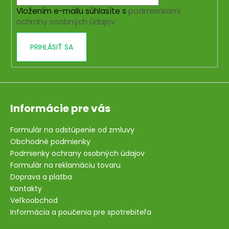
i
Vložením e-mailu súhlasíte s
podmienkami
e
ochrany osobných údajov
PRIHLÁSIŤ SA
Informácie pre vás
Formulár na odstúpenie od zmluvy
Obchodné podmienky
Podmienky ochrany osobných údajov
Formulár na reklamáciu tovaru
Doprava a platba
Kontakty
Veľkoobchod
Informácia a poučenia pre spotrebiteľa