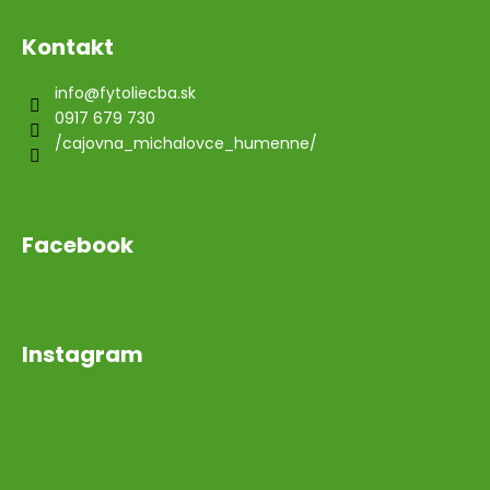
Kontakt
info
@
fytoliecba.sk
0917 679 730
/cajovna_michalovce_humenne/
Facebook
Instagram