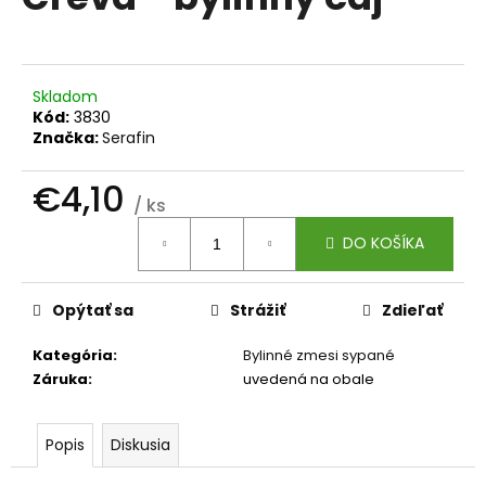
je
á
0,0
z
j
5
s
hviezdičiek.
Skladom
ť
Kód:
3830
?
Značka:
Serafin
€4,10
/ ks
Jednotková
DO KOŠÍKA
cena:
HĽADAŤ
Opýtať sa
Strážiť
Zdieľať
O
Kategória
:
Bylinné zmesi sypané
d
Záruka
:
uvedená na obale
p
o
r
Popis
Diskusia
ú