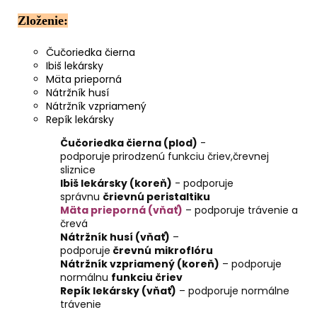
č
a
Zloženie:
m
e
Čučoriedka čierna
Ibiš lekársky
Mäta prieporná
KÓD
Nátržník husí
368
Nátržník vzpriamený
-
Repík lekársky
BALZAM
DYMIACEJ
Čučoriedka čierna (plod)
-
ROKLINY
podporuje
prirodzenú funkciu čriev,črevnej
€11,50
sliznice
Ibiš lekársky (koreň)
- podporuje
správnu
črievnú peristaltiku
Mäta prieporná (vňať)
– podporuje trávenie a
črevá
Nátržník husí (vňať)
–
podporuje
črevnú
mikroflóru
Nátržník vzpriamený (koreň)
– podporuje
normálnu
funkciu čriev
Repík lekársky (vňať)
– podporuje normálne
trávenie