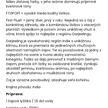
č
Nálev zlatavej farby, v jeho aróme dominujú príjemné
a
kvetinové tóny.
m
FTGFOP1 = vysoká trieda kvality lístkov.
e
First Flush = jarný zber, prvý v roku Nejedná sa o čaj z
konkrétnej záhrady, ale o kombináciu lístkov z viacerých
plantáží. Výsledkom je potom zmes unikátnej chuti a
ALFA
vône, ktorá spája to najlepšie z regiónu Darjeelingu.
&
OMEGA
Darjeeling je vysokohorský región Indie s unikátnou
€59
klímou, ktorá sa premieta do jedinečných chuťových
vlastností tamojších čajov. Tie sú považované za jedny z
najlepších na svete a tvoria akoby samostatnú
kategóriu. Ťažko sa dajú prirovnať k tradičným čiernym
čajom, pretože ich lístky sú oxidované kratšie. Vynikajú
obzvlášť jemnou, kvetinovou arómou, pri najlepších
druhoch obohatenou o muškátové tóny.
Čaj je výrazne povzbudivý, obsahuje veľa kofeínu.
Krajina pôvodu: India
Príprava:
1 čajová lyžička / 1,5 dcl vody
teplota vody: 100°C