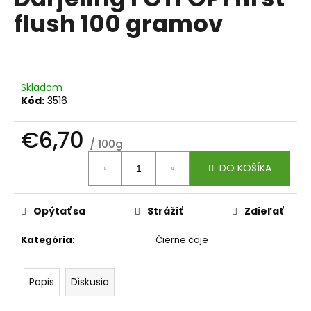
je
á
flush 100 gramov
0,0
z
j
5
s
hviezdičiek.
ť
?
Skladom
Kód:
3516
€6,70
/ 100g
Jednotková
HĽADAŤ
DO KOŠÍKA
cena:
Opýtať sa
Strážiť
Zdieľať
O
d
Kategória
:
Čierne čaje
p
o
r
Popis
Diskusia
ú