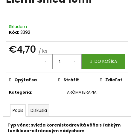
je
á
0,0
z
j
5
s
hviezdičiek.
Skladom
ť
Kód:
3392
?
€4,70
/ ks
Jednotková
DO KOŠÍKA
cena:
HĽADAŤ
Opýtať sa
Strážiť
Zdieľať
Kategória
:
ARÓMATERAPIA
O
d
p
Popis
Diskusia
o
r
Typ vône:
svieža korenistodrevitá vôňa s ľahkým
ú
feniklovo-citrónovým nádychom