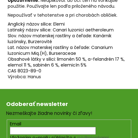
Upozornenie:
Neaplikovať do očí.
Len na vonkajšie
použitie.
Používajte len podľa priloženého návodu.
Nepoužívať v tehotenstve a pri chorobách obličiek.
Anglický názov silice:
Elemi
Latinský názov silice:
Canari luzonici aetheroleum
Slov. názov materskej rastliny a čeľade:
Kanárnik
luzónsky, Burzerovité
Lat. názov materskej rastliny a čeľade:
Canarium
luzonicum Miq.(H), Burseraceae
Obsahové látky v silici:
limonén 50 %, a-felandrén 17 %,
elemol 11 %, sabinén 6 %, elemicín 5%
CAS
8023-89-0
Výrobca: Hanus
Z
á
Odoberať newsletter
p
Nezmeškajte žiadne novinky či zľavy!
ä
t
Email
i
Vložením e-mailu súhlasíte s
podmienkami