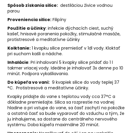
č
Spôsob získania silice:
destiláciou živice vodnou
a
parou
m
e
Proveniencia silice:
Filipíny
Použitie a účinky
:
i
nfekcie dýchacích ciest, suchý
kašeľ, hnisavé poranenia pokožky, stimulačné masáže,
AGARICUS
protistresové a meditatívne účinky
TOBOLKY
Kolktanie:
1 kvapku silice premiešať v 1dl vody. Kloktať
€31,60
pri suchom kašli a nádche.
Inhalácie
: Pri inhalovaní 5 kvapky silice pridať do 1 l
takmer vriacej vody. I
deálne je inhalovať 3x denne po 10
minút.
Podpora vykašliavania.
Do kúpeľa vo vani:
9 kvapiek
silice do vody teplej 37
°C.
Protistresové a meditatívne účinky.
Kvapky pridajte do vane s teplotou vody cca 37°C a
dôkladne premiešajte. Silica sa rozprestie na vodnej
hladine a pri vstupe do vane, sa časť zachytí na pokožke
a ostatná časť sa bude vyparovať do vzduchu a tým, že
ju inhalujeme, sa dostane do centrálneho nervového
systému. Doba kúpeľa maximálne 20 minút.