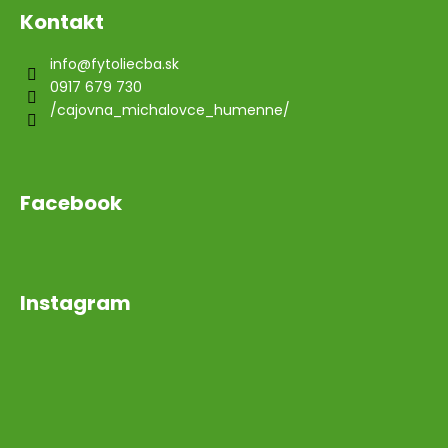
Kontakt
info
@
fytoliecba.sk
0917 679 730
/cajovna_michalovce_humenne/
Facebook
Instagram