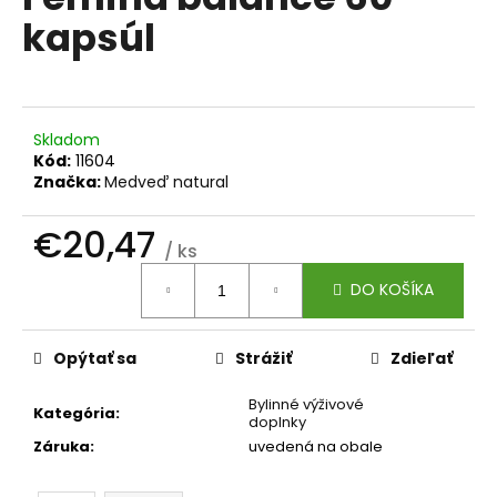
je
á
kapsúl
0,0
z
j
5
s
hviezdičiek.
ť
?
Skladom
Kód:
11604
Značka:
Medveď natural
€20,47
/ ks
HĽADAŤ
Jednotková
DO KOŠÍKA
cena:
O
Opýtať sa
Strážiť
Zdieľať
d
p
Bylinné výživové
Kategória
:
doplnky
o
Záruka
:
uvedená na obale
r
ú