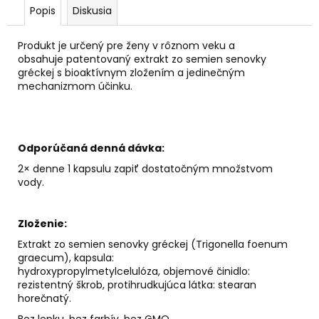
č
Popis
Diskusia
a
m
Produkt je určený pre ženy v rôznom veku a
e
obsahuje patentovaný extrakt zo semien senovky
gréckej s bioaktívnym zložením a jedinečným
mechanizmom účinku.
HELIKOSTOP
1+1
=
-35%
€25
Odporúčaná denná dávka:
2× denne 1 kapsulu zapiť dostatočným množstvom
vody.
Zloženie:
Extrakt zo semien senovky gréckej (Trigonella foenum
graecum), kapsula:
hydroxypropylmetylcelulóza, objemové činidlo:
rezistentný škrob, protihrudkujúca látka: stearan
horečnatý.
Bez lepku, bez farbív, bez GMO