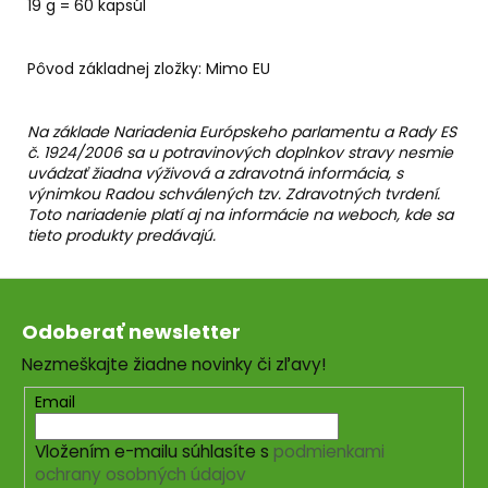
19 g = 60 kapsúl
Pôvod základnej zložky: Mimo EU
Na základe Nariadenia Európskeho parlamentu a Rady ES
č. 1924/2006 sa u potravinových doplnkov stravy nesmie
uvádzať žiadna výživová a zdravotná informácia, s
výnimkou Radou schválených tzv. Zdravotných tvrdení.
Toto nariadenie platí aj na informácie na weboch, kde sa
tieto produkty predávajú.
Z
á
Odoberať newsletter
p
Nezmeškajte žiadne novinky či zľavy!
ä
t
Email
i
Vložením e-mailu súhlasíte s
podmienkami
e
ochrany osobných údajov