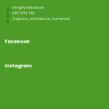
info
@
fytoliecba.sk
0917 679 730
/cajovna_michalovce_humenne/
Facebook
Instagram