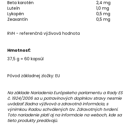
Beta karotén
2,4 mg
Luteín
1,0 mg
Lykopén
0,5 mg
Zeaxantín
0,5 mg
RVH - referenčná výživová hodnota
Hmotnosť:
37,5 g = 60 kapsúl
Pôvod základnej zložky: EU
Na základe Nariadenia Európskeho parlamentu a Rady ES
č. 1924/2006 sa u potravinových doplnkov stravy nesmie
uvádzať žiadna výživová a zdravotná informácia, s
výnimkou Radou schválených tzv. Zdravotných tvrdení.
Toto nariadenie platí aj na informácie na weboch, kde sa
tieto produkty predávajú.