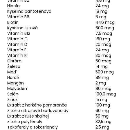
Vitamín B2
4,8 mg
Niacín
24 mg
Kyselina pantoténová
18 mg
Vitamín B6
6 mg
Biotín
446 mcg
Kyselina listová
600 mcg
Vitamín B12
7,5 mcg
Vitamín C
160 mg
Vitamín D
20 mcg
Vitamín E
24 mg
Vitamín K
30 mcg
Chróm
60 mcg
Železo
14 mg
Meď
500 mcg
Horčík
89 mg
Mangán
2 mg
Molybdén
80 mcg
Selén
100,0 mcg
Zinok
15 mg
Extrakt z horkého pomaranča
100 mg
z toho citrusové bioflavonoidy
60 mg
Extrakt z ruže skalnej
50 mg
z toho polyfenoly
32,5 mg
Tokoferoly a tokotrienoly
2,5 mg