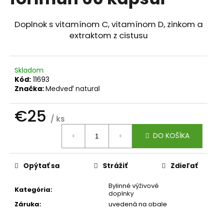
je
á
0,0
z
j
Doplnok s vitamínom C, vitamínom D, zinkom a
5
extraktom z cistusu
s
hviezdičiek.
ť
?
Skladom
Kód:
11693
Značka:
Medveď natural
€25
HĽADAŤ
/ ks
Jednotková
DO KOŠÍKA
cena:
O
d
Opýtať sa
Strážiť
Zdieľať
p
o
Bylinné výživové
Kategória
:
doplnky
r
Záruka
:
uvedená na obale
ú