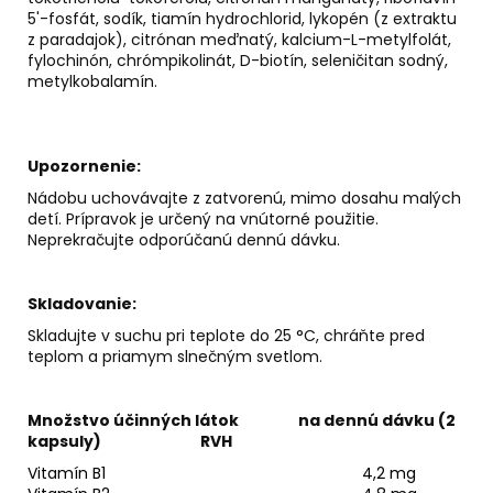
5'-fosfát, sodík, tiamín hydrochlorid, lykopén (z extraktu
z paradajok), citrónan meďnatý, kalcium-L-metylfolát,
fylochinón, chrómpikolinát, D-biotín, seleničitan sodný,
metylkobalamín.
Upozornenie:
Nádobu uchovávajte z zatvorenú, mimo dosahu malých
detí. Prípravok je určený na vnútorné použitie.
Neprekračujte odporúčanú dennú dávku.
Skladovanie:
Skladujte v suchu pri teplote do 25 °C, chráňte pred
teplom a priamym slnečným svetlom.
Množstvo účinných látok na dennú dávku (2
kapsuly) RVH
Vitamín B1
4,2 mg