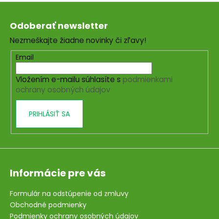
Z
á
Odoberať newsletter
p
Nezmeškajte žiadne novinky či zľavy!
ä
t
Email
i
Vložením e-mailu súhlasíte s
podmienkami
e
ochrany osobných údajov
PRIHLÁSIŤ SA
Informácie pre vás
Formulár na odstúpenie od zmluvy
Obchodné podmienky
Podmienky ochrany osobných údajov