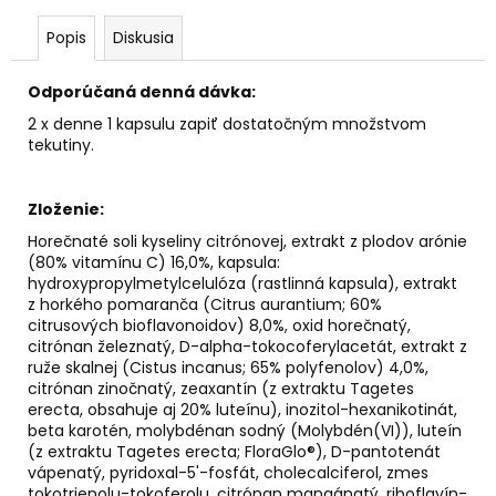
č
a
Popis
Diskusia
m
e
Odporúčaná denná dávka:
2 x denne 1 kapsulu zapiť dostatočným množstvom
AGARICUS
tekutiny.
TOBOLKY
€31,60
Zloženie:
Horečnaté soli kyseliny citrónovej, extrakt z plodov arónie
(80% vitamínu C) 16,0%, kapsula:
hydroxypropylmetylcelulóza (rastlinná kapsula), extrakt
z horkého pomaranča (Citrus aurantium; 60%
citrusových bioflavonoidov) 8,0%, oxid horečnatý,
citrónan železnatý, D-alpha-tokocoferylacetát, extrakt z
ruže skalnej (Cistus incanus; 65% polyfenolov) 4,0%,
citrónan zinočnatý, zeaxantín (z extraktu Tagetes
erecta, obsahuje aj 20% luteínu), inozitol-hexanikotinát,
beta karotén, molybdénan sodný (Molybdén(VI)), luteín
(z extraktu Tagetes erecta; FloraGlo®), D-pantotenát
vápenatý, pyridoxal-5'-fosfát, cholecalciferol, zmes
tokotrienolu-tokoferolu, citrónan mangánatý, riboflavín-