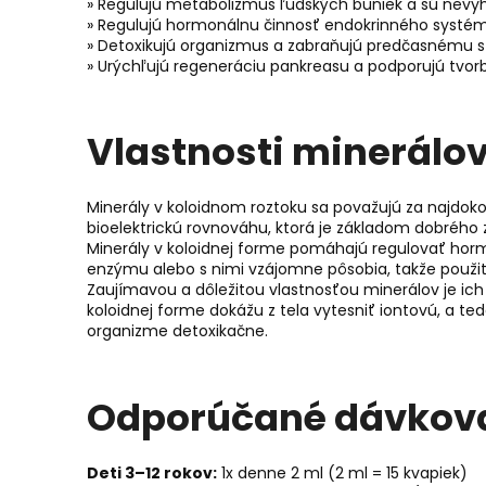
» Regulujú metabolizmus ľudských buniek a sú nevy
» Regulujú hormonálnu činnosť endokrinného systém
» Detoxikujú organizmus a zabraňujú predčasnému s
» Urýchľujú regeneráciu pankreasu a podporujú tvorb
Vlastnosti minerálov
Minerály v koloidnom roztoku sa považujú za najdoko
bioelektrickú rovnováhu, ktorá je základom dobrého 
Minerály v koloidnej forme pomáhajú regulovať horm
enzýmu alebo s nimi vzájomne pôsobia, takže použit
Zaujímavou a dôležitou vlastnosťou minerálov je ich 
koloidnej forme dokážu z tela vytesniť iontovú, a t
organizme detoxikačne.
Odporúčané dávkov
Deti 3–12 rokov:
1x denne 2 ml (2 ml = 15 kvapiek)