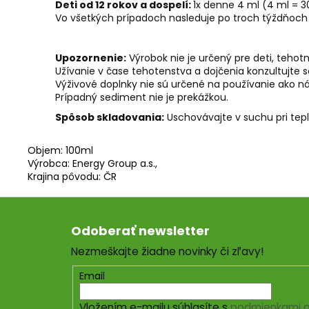
Deti od 12 rokov a dospelí:
1x denne 4 ml (4 ml = 3
Vo všetkých prípadoch nasleduje po troch týždňoch 
Upozornenie:
Výrobok nie je určený pre deti, tehot
Užívanie v čase tehotenstva a dojčenia konzultujte 
Výživové doplnky nie sú určené na používanie ako ná
Prípadný sediment nie je prekážkou.
Spôsob skladovania:
Uschovávajte v suchu pri tep
Objem: 100ml
Výrobca: Energy Group a.s.,
Krajina pôvodu: ČR
Z
á
Odoberať newsletter
p
Nezmeškajte žiadne novinky či zľavy!
ä
t
Email
i
Vložením e-mailu súhlasíte s
podmienkami o