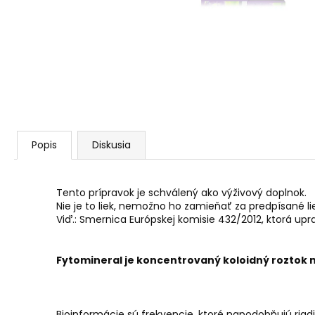
AGARICUS TOBOLKY
€31,60
Popis
Diskusia
Tento prípravok je schválený ako výživový doplnok.
Nie je to liek, nemožno ho zamieňať za predpísané lie
Viď.: Smernica Európskej komisie 432/2012, ktorá up
Fytomineral je koncentrovaný koloidný roztok 
Bioinformácie sú frekvencie, ktoré napodobňujú ria