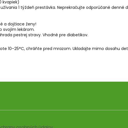
0 kvapiek)
užívania 1 týždeň prestávka. Neprekračujte odporúčané denné d
né a dojčiace ženy!
so svojím lekárom.
hrada pestrej stravy. Vhodné pre diabetikov.
lote 10–25°C, chráňte pred mrazom. Ukladajte mimo dosahu det
chrany osobných údajov