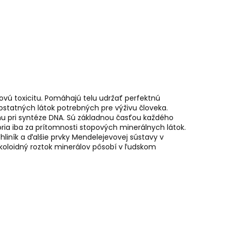
ovú toxicitu. Pomáhajú telu udržať perfektnú
 ostatných látok potrebných pre výživu človeka.
hu pri syntéze DNA. Sú základnou časťou každého
ia iba za prítomnosti stopových minerálnych látok.
hliník a ďalšie prvky Mendelejevovej sústavy v
 koloidný roztok minerálov pôsobí v ľudskom