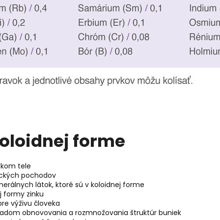
oloidnej forme
skom tele
mických pochodov
nerálnych látok, ktoré sú v koloidnej forme
j formy zinku
re výživu človeka
ákladom obnovovania a rozmnožovania štruktúr buniek