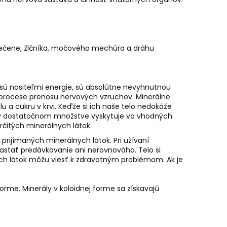
, pečene, žlčníka, močového mechúra a dráhu
ie sú nositeľmi energie, sú absolútne nevyhnutnou
na procese prenosu nervových vzruchov. Minerálne
lu a cukru v krvi. Keďže si ich naše telo nedokáže
a v dostatočnom množstve vyskytuje vo vhodných
rčitých minerálnych látok.
rijímaných minerálnych látok. Pri užívaní
astať predávkovanie ani nerovnováha. Telo si
ch látok môžu viesť k zdravotným problémom. Ak je
orme. Minerály v koloidnej forme sa získavajú