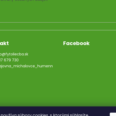
akt
Facebook
o
@
fytoliecba.sk
17 679 730
ajovna_michalovce_humenn
používa súbory cookies, s ktorými súhlasíte.