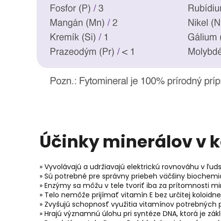
Účinky minerálov v k
» Vyvolávajú a udržiavajú elektrickú rovnováhu v ľud
» Sú potrebné pre správny priebeh väčšiny bioche
» Enzýmy sa môžu v tele tvoriť iba za prítomnosti mi
» Telo nemôže prijímať vitamín E bez určitej koloidne
» Zvyšujú schopnosť využitia vitamínov potrebných p
» Hrajú významnú úlohu pri syntéze DNA, ktorá je z