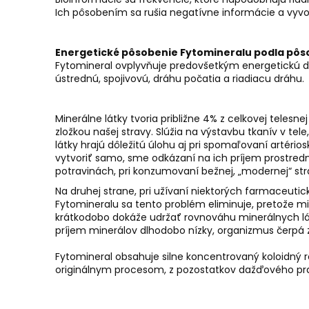
Ich pôsobením sa rušia negatívne informácie a vyvo
Energetické pôsobenie Fytomineralu podla pô
Fytomineral ovplyvňuje predovšetkým energetickú dr
ústrednú, spojivovú, dráhu počatia a riadiacu dráhu.
Minerálne látky tvoria približne 4% z celkovej teles
zložkou našej stravy. Slúžia na výstavbu tkanív v t
látky hrajú dôležitú úlohu aj pri spomaľovaní artério
vytvoriť samo, sme odkázaní na ich príjem prostre
potravinách, pri konzumovaní bežnej, „modernej“ stra
Na druhej strane, pri užívaní niektorých farmaceuti
Fytomineralu sa tento problém eliminuje, pretože m
krátkodobo dokáže udržať rovnováhu minerálnych lá
príjem minerálov dlhodobo nízky, organizmus čerpá z
Fytomineral obsahuje silne koncentrovaný koloidný ro
originálnym procesom, z pozostatkov dažďového prale