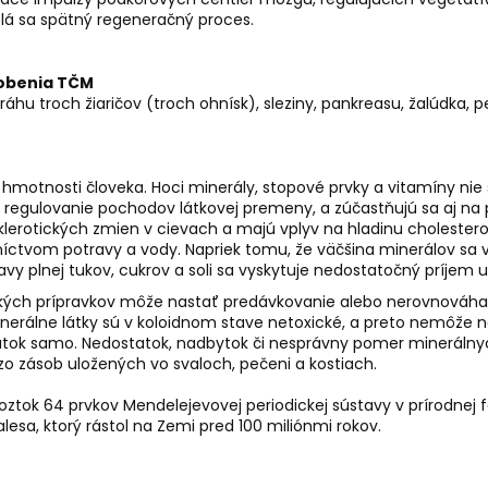
lá sa spätný regeneračný proces.
sobenia TČM
áhu troch žiaričov (troch ohnísk), sleziny, pankreasu, žalúdka
nej hmotnosti človeka. Hoci minerály, stopové prvky a vitamíny n
ele, regulovanie pochodov látkovej premeny, a zúčastňujú sa aj 
sklerotických zmien v cievach a majú vplyv na hladinu cholestero
dníctvom potravy a vody. Napriek tomu, že väčšina minerálov s
vy plnej tukov, cukrov a soli sa vyskytuje nedostatočný príjem u
ckých prípravkov môže nastať predávkovanie alebo nerovnováha p
inerálne látky sú v koloidnom stave netoxické, a preto nemôže n
tok samo. Nedostatok, nadbytok či nesprávny pomer minerálny
o zásob uložených vo svaloch, pečeni a kostiach.
ztok 64 prvkov Mendelejevovej periodickej sústavy v prírodnej f
sa, ktorý rástol na Zemi pred 100 miliónmi rokov.