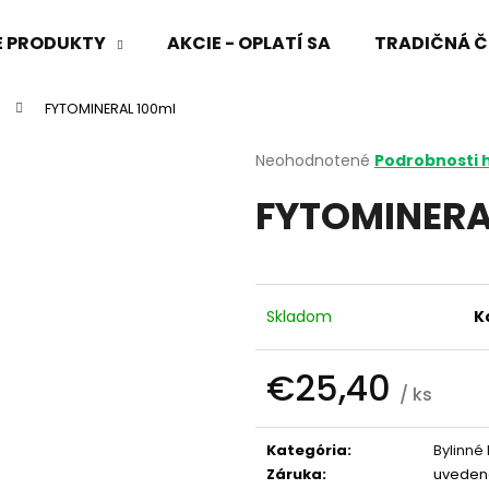
VÉ PRODUKTY
AKCIE - OPLATÍ SA
TRADIČNÁ Č
FYTOMINERAL 100ml
Čo potrebujete nájsť?
Priemerné
Neohodnotené
Podrobnosti 
hodnotenie
FYTOMINERA
produktu
HĽADAŤ
je
0,0
z
5
Odporúčame
hviezdičiek.
Skladom
K
€25,40
/ ks
Jednotková
cena:
Kategória
:
Bylinné
Záruka
:
uveden