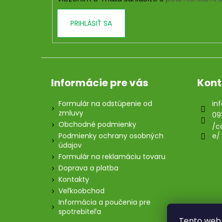
e
PRIHLÁSIŤ SA
Informácie pre vás
Kont
Formulár na odstúpenie od
inf
zmluvy
09
Obchodné podmienky
/c
Podmienky ochrany osobných
e/
údajov
Formulár na reklamáciu tovaru
Doprava a platba
Kontakty
Veľkoobchod
Informácia a poučenia pre
spotrebiteľa
Tento web 