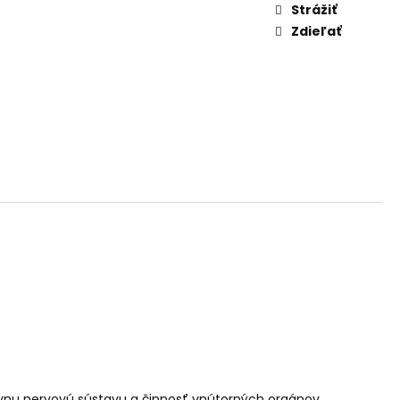
AM DYMIACEJ ROKLINY
Strážiť
Zdieľať
ívnu nervovú sústavu a činnosť vnútorných orgánov.