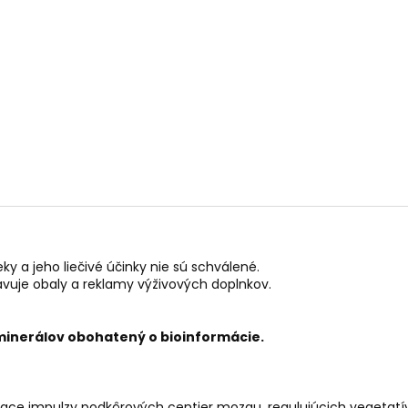
PALO SANTO SVIEČKA
KÓD 368 - BALZ
€10,89
€11,50
ky a jeho liečivé účinky nie sú schválené.
ravuje obaly a reklamy výživových doplnkov.
minerálov obohatený o bioinformácie.
diace impulzy podkôrových centier mozgu, regulujúcich vegetat