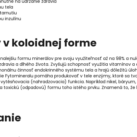
hnutné na udržanie zdravia
u tela
tarnutiu
u inzulínu
 v koloidnej forme
nalejšiu formu minerálov pre svoju využiteľnosť až na 98% a nul
zdravia a dlhého života. Zvyšujú schopnosť využitia vitamínov a
onálnu činnosť endokrinného systému tela a hrajú dôležitú úlo
ie Fytomineralu pomáha produkovať v tele enzýmy, ktoré sa tvor
vytěsňovacia (nahradzovacia) funkcia. Napríklad nikel, báryum, 
eda toxickú (odpadovú) formu toho istého prvku. Znamená to, že
anie