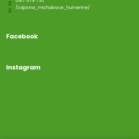
0917 679 730
/cajovna_michalovce_humenne/
Facebook
Instagram