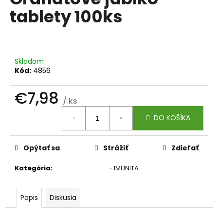
je
á
tablety 100ks
0,0
z
j
5
s
hviezdičiek.
ť
?
Skladom
Kód:
4856
€7,98
/ ks
Jednotková
HĽADAŤ
DO KOŠÍKA
cena:
Opýtať sa
Strážiť
Zdieľať
O
d
Kategória
:
- IMUNITA
p
o
r
Popis
Diskusia
ú