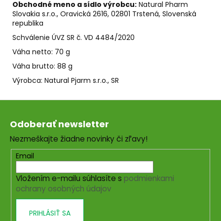
Obchodné meno a sídlo výrobcu:
Natural Pharm
Slovakia s.r.o., Oravická 2616, 02801 Trstená, Slovenská
republika
Schválenie ÚVZ SR č. VD 4484/2020
Váha netto: 70 g
Váha brutto: 88 g
Výrobca: Natural Pjarm s.r.o., SR
Z
á
Odoberať newsletter
p
Nezmeškajte žiadne novinky či zľavy!
ä
t
Email
i
Vložením e-mailu súhlasíte s
podmienkami
e
ochrany osobných údajov
PRIHLÁSIŤ SA