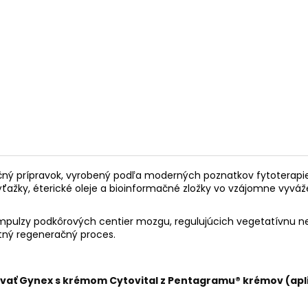
PALO SANTO SVIEČKA
KÓD 368 - BALZ
€10,89
€11,50
čný prípravok, vyrobený podľa moderných poznatkov fytoterapie, 
výťažky, éterické oleje a bioinformačné zložky vo vzájomne vy
impulzy podkôrových centier mozgu, regulujúcich vegetatívnu n
tný regeneračný proces.
ovať Gynex s krémom
Cytovital
z
Pentagramu® krémov
(apl