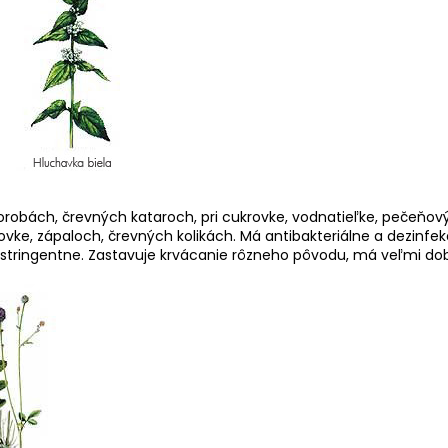
orobách, črevných kataroch, pri cukrovke, vodnatieľke, pečeňov
vke, zápaloch, črevných kolikách. Má antibakteriálne a dezinfek
stringentne. Zastavuje krvácanie rôzneho pôvodu, má veľmi dobré