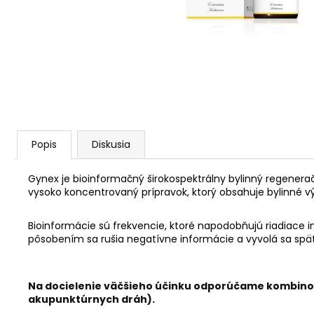
AGARICUS TOBOLKY
€31,60
Popis
Diskusia
Gynex je bioinformačný širokospektrálny bylinný regenera
vysoko koncentrovaný prípravok, ktorý obsahuje bylinné 
Bioinformácie sú frekvencie, ktoré napodobňujú riadiace 
pôsobením sa rušia negatívne informácie a vyvolá sa spä
Na docielenie väčšieho účinku odporúčame kombin
akupunktúrnych dráh).