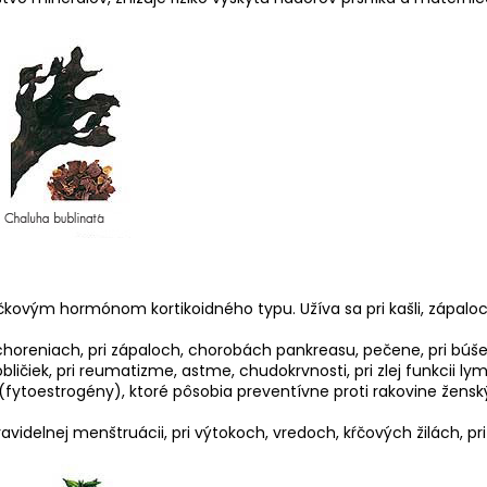
čkovým hormónom kortikoidného typu. Užíva sa pri kašli, zápa
horeniach, pri zápaloch, chorobách pankreasu, pečene, pri búšen
ličiek, pri reumatizme, astme, chudokrvnosti, pri zlej funkcii ly
toestrogény), ktoré pôsobia preventívne proti rakovine ženský
avidelnej menštruácii, pri výtokoch, vredoch, kŕčových žilách, p