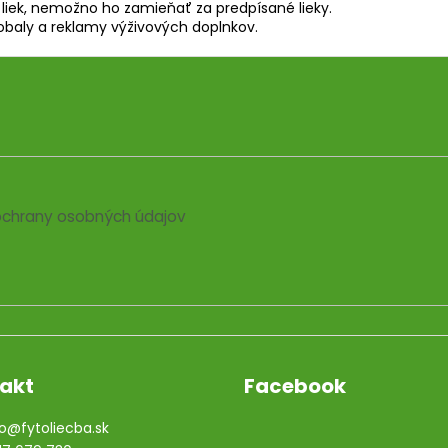
o liek, nemožno ho zamieňať za predpísané lieky.
 obaly a reklamy výživových doplnkov.
chrany osobných údajov
akt
Facebook
o
@
fytoliecba.sk