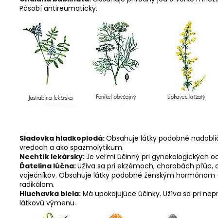
Pôsobí antireumaticky.
Sladovka hladkoplodá:
Obsahuje látky podobné nadobli
vredoch a ako spazmolytikum.
Nechtík lekársky:
Je veľmi účinný pri gynekologických oc
Ďatelina lúčna:
Užíva sa pri ekzémoch, chorobách pľúc, ob
vaječníkov. Obsahuje látky podobné ženským hormónom (fy
radikálom.
Hluchavka biela:
Má upokojujúce účinky. Užíva sa pri nepr
látkovú výmenu.