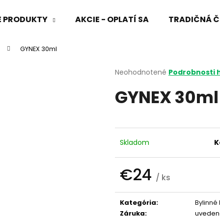
VÉ PRODUKTY
AKCIE - OPLATÍ SA
TRADIČNÁ Č
GYNEX 30ml
Čo potrebujete nájsť?
Priemerné
Neohodnotené
Podrobnosti 
hodnotenie
GYNEX 30ml
produktu
HĽADAŤ
je
0,0
z
5
Odporúčame
hviezdičiek.
Skladom
K
€24
/ ks
Jednotková
cena:
Kategória
:
Bylinné
Záruka
:
uveden