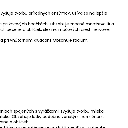
Zvyšuje tvorbu prírodných enzýmov, užíva sa na lepšie
 sa pri krvavých hnačkách. Obsahuje značné množstvo lítia.
h pečene a obličiek, sleziny, močových ciest, nervovej
 a pri vnútornom krvácaní. Obsahuje rádium.
niach spojených s vyrážkami, zvyšuje tvorbu mlieka.
bu mlieka. Obsahuje látky podobné ženským hormónom.
ene a obličiek.
Užíva sa pri zníženej činnosti štítnej žľazy a obezite.