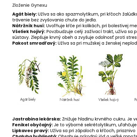
Zloženie Gynexu
Agát biely:
Užíva sa ako spazmolytikum, pri kŕčoch žalúdk
trávenie bez zvyšovania chute do jedla.
Nátržník husí:
Uvoľňuje kŕče pri kolikách, pri bolestivej 
Všeliek hojivý:
Povzbudzuje celý zažívací trakt, užíva sa 
sústavy. Zlepšuje krvný obeh a zvyšuje odolnosť proti stres
Pakost smradľavý:
Užíva sa pri mužskej a ženskej neplo
Jastrabina lekárska:
Znižuje hladinu krvného cukru. Je 
Fenikel obyčajný:
Je to výborné sekrétolytikum, uľahčuj
Lipkavec pravý:
Užíva sa pri zápaloch a kŕčoch, priaznivo 
Chaluha bublinatá:
Obsahuje prírodný jód a veľké množstv