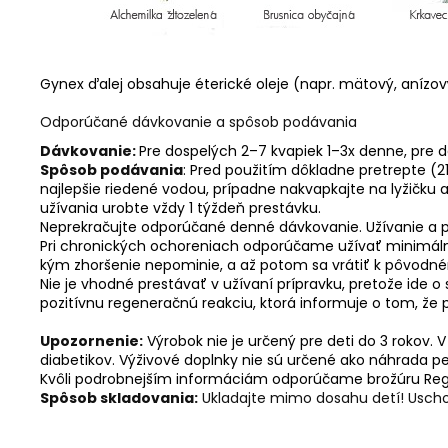
Gynex ďalej obsahuje éterické oleje (napr. mätový, anízový 
Odporúčané dávkovanie a spôsob podávania
Dávkovanie:
Pre dospelých 2–7 kvapiek 1–3x denne, pre de
Spôsob podávania
: Pred použitím dôkladne pretrepte (2
najlepšie riedené vodou, prípadne nakvapkajte na lyžičku a
užívania urobte vždy 1 týždeň prestávku.
Neprekračujte odporúčané denné dávkovanie. Užívanie a p
Pri chronických ochoreniach odporúčame užívať minimálne
kým zhoršenie nepominie, a až potom sa vrátiť k pôvodn
Nie je vhodné prestávať v užívaní prípravku, pretože ide 
pozitívnu regeneračnú reakciu, ktorá informuje o tom, že 
Upozornenie:
Výrobok nie je určený pre deti do 3 rokov.
diabetikov. Výživové doplnky nie sú určené ako náhrada pes
Kvôli podrobnejším informáciám odporúčame brožúru Rege
Spôsob skladovania:
Ukladajte mimo dosahu detí! Usch