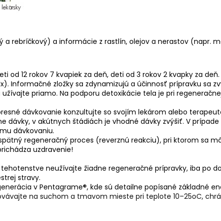
a rebríčkový) a informácie z rastlín, olejov a nerastov (napr. ma
ti od 12 rokov 7 kvapiek za deň, deti od 3 rokov 2 kvapky za deň.
1x). Informačné zložky sa zdynamizujú a účinnosť prípravku sa zv
 užívajte priamo. Na podporu detoxikácie tela je pri regeneračne
resné dávkovanie konzultujte so svojím lekárom alebo terapeu
 dávky, v akútnych štádiách je vhodné dávky zvýšiť. V prípade 
ému dávkovaniu.
o spätný regeneračný proces (reverznú reakciu), pri ktorom sa m
prichádza uzdravenie!
 V tehotenstve neužívajte žiadne regeneračné prípravky, iba po
trej stravy.
nerácia v Pentagrame®, kde sú detailne popísané základné ene
ovávajte na suchom a tmavom mieste pri teplote 10–25oC, chr