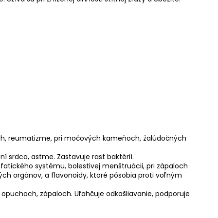
loch, reumatizme, pri močových kameňoch, žalúdočných
í srdca, astme. Zastavuje rast baktérií.
mfatického systému, bolestivej menštruácii, pri zápaloch
ch orgánov, a flavonoidy, ktoré pôsobia proti voľným
ri opuchoch, zápaloch. Uľahčuje odkašliavanie, podporuje