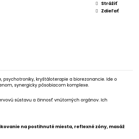
AM DYMIACEJ ROKLINY
Strážiť
Zdieľať
psychotroniky, kryštáloterapie a biorezonancie. Ide o
váženom, synergicky pôsobiacom komplexe.
ervovú sústavu a činnosť vnútorných orgánov. Ich
ikovanie na postihnuté miesta, reflexné zóny, masáž