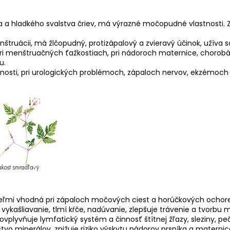
a a hladkého svalstva čriev, má výrazné močopudné vlastnosti. 
menštruácii, má žlčopudný, protizápalový a zvieravý účinok, užíva
pri menštruačných ťažkostiach, pri nádoroch maternice, chorobác
u.
dnosti, pri urologických problémoch, zápaloch nervov, ekzémoch
veľmi vhodná pri zápaloch močových ciest a horúčkových ochore
e vykašliavanie, tlmí kŕče, nadúvanie, zlepšuje trávenie a tvor
ovplyvňuje lymfatický systém a činnosť štítnej žľazy, sleziny, peč
o minerálov, znižuje riziko výskytu nádorov prsníka a maternice. 