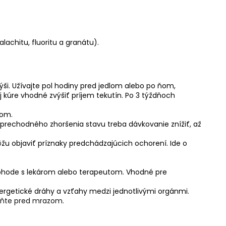
lachitu, fluoritu a granátu).
ýši. Užívajte pol hodiny pred jedlom alebo po ňom,
j kúre vhodné zvýšiť príjem tekutín. Po 3 týždňoch
tom.
prechodného zhoršenia stavu treba dávkovanie znížiť, až
ôžu objaviť príznaky predchádzajúcich ochorení. Ide o
 dohode s lekárom alebo terapeutom. Vhodné pre
rgetické dráhy a vzťahy medzi jednotlivými orgánmi.
áňte pred mrazom.