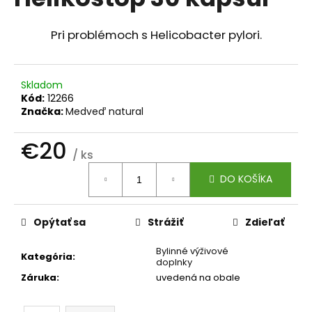
je
á
0,0
z
j
Pri problémoch s Helicobacter pylori.
5
s
hviezdičiek.
ť
Skladom
?
Kód:
12266
Značka:
Medveď natural
€20
/ ks
HĽADAŤ
Jednotková
DO KOŠÍKA
cena:
O
Opýtať sa
Strážiť
Zdieľať
d
p
Bylinné výživové
Kategória
:
doplnky
o
Záruka
:
uvedená na obale
r
ú