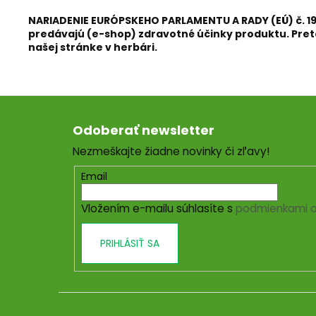
NARIADENIE EURÓPSKEHO PARLAMENTU A RADY (EÚ) č. 19
predávajú (e-shop) zdravotné účinky produktu. Preto 
našej stránke v herbári.
Z
á
Odoberať newsletter
p
Nezmeškajte žiadne novinky či zľavy!
ä
t
Email
i
Vložením e-mailu súhlasíte s
podmienkami o
e
PRIHLÁSIŤ SA