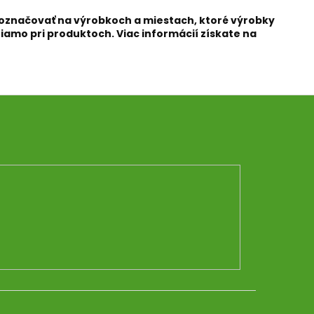
 označovať na výrobkoch a miestach, ktoré výrobky
iamo pri produktoch. Viac informácií získate na