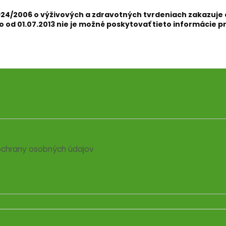
24/2006 o výživových a zdravotných tvrdeniach zakazuje
od 01.07.2013 nie je možné poskytovať tieto informácie pr
chrany osobných údajov