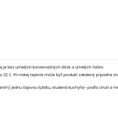
PALO SANTO SVIEČKA
KÓD 368 - BALZ
€10,89
€11,50
lej je bez umelých konzervačných látok a umelých farbív.
 C. Pri nízkej teplote môže byť produkt zakalený prípadne stuhnu
aním) jednu čajovou lyžičku, studená kuchyňa- podľa chuti a mno