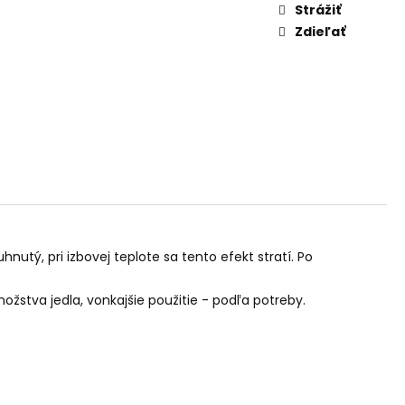
AM DYMIACEJ ROKLINY
Strážiť
Zdieľať
tý, pri izbovej teplote sa tento efekt stratí. Po
žstva jedla, vonkajšie použitie - podľa potreby.