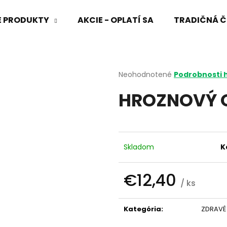
VÉ PRODUKTY
AKCIE - OPLATÍ SA
TRADIČNÁ Č
Čo potrebujete nájsť?
Priemerné
Neohodnotené
Podrobnosti 
hodnotenie
HROZNOVÝ O
produktu
HĽADAŤ
je
0,0
z
5
Odporúčame
hviezdičiek.
Skladom
K
€12,40
/ ks
Jednotková
cena:
Kategória
:
ZDRAVÉ