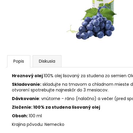
AGARICUS TOBOLKY
€31,60
Popis
Diskusia
Hroznový olej
100% olej lisovaný za studena zo semien O
Skladovanie:
skladujte na tmavom a chladnom mieste do 22
otvorení spotrebujte najneskôr do 3 mesiacov.
Dávkovanie
: vnútorne - ráno (nalačno) a večer (pred sp
Zloženie:
100% za studena lisovaný olej
Obsah:
100 ml
Krajina pôvodu: Nemecko