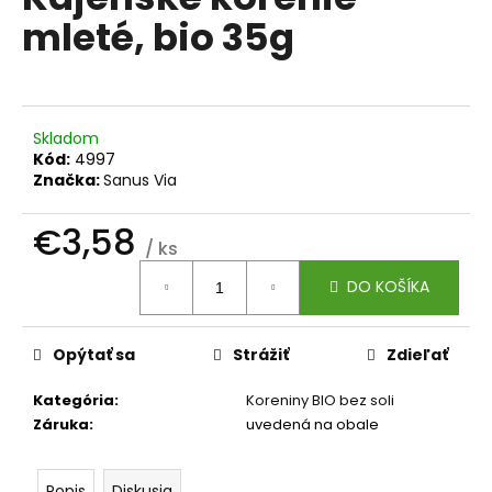
je
á
mleté, bio 35g
0,0
z
j
5
s
hviezdičiek.
ť
?
Skladom
Kód:
4997
Značka:
Sanus Via
€3,58
/ ks
HĽADAŤ
Jednotková
DO KOŠÍKA
cena:
O
Opýtať sa
Strážiť
Zdieľať
d
p
Kategória
:
Koreniny BIO bez soli
o
Záruka
:
uvedená na obale
r
ú
Popis
Diskusia