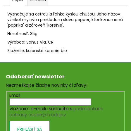
č
a
m
Vyznačuje sa ostrou a ľahko kyslou chuťou. Jeho názov
e
vznikol mylným prekladom slova pepper, ktoré znamená
'paprika' a zároveň 'korenie'.
Hmotnosť: 35g
SVIEČKA
NA
Výrobca: Sanus Via, ČR
ZVEĽADENIE
Zloženie: k
ajenské korenie
bio
VÁŠNE
A
SEXUALITY
Z
€9,50
á
Odoberať newsletter
p
Nezmeškajte žiadne novinky či zľavy!
ä
t
Email
i
Vložením e-mailu súhlasíte s
podmienkami
e
ochrany osobných údajov
PRIHLÁSIŤ SA