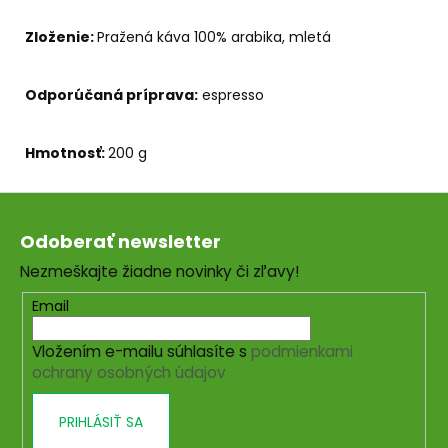
Zloženie:
Pražená káva 100% arabika, mletá
Odporúčaná príprava:
espresso
Hmotnosť:
200 g
Z
á
Odoberať newsletter
p
Nezmeškajte žiadne novinky či zľavy!
ä
t
Email
i
Vložením e-mailu súhlasíte s
podmienkami
e
ochrany osobných údajov
PRIHLÁSIŤ SA