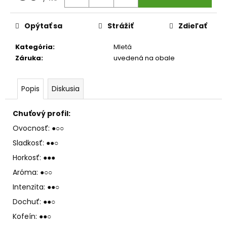
č
Jednotková
a
cena:
m
Opýtať sa
Strážiť
Zdieľať
e
Kategória
:
Mletá
Záruka
:
uvedená na obale
LEV
-
SVIEČKA
Popis
Diskusia
K
ZNAMENIU
ZVEROKRUHU
Chuťový profil:
Z
PALMOVÉHO
Ovocnosť: ●○○
VOSKU
Sladkosť: ●●○
€5,95
Horkosť: ●●●
Aróma: ●○○
Intenzita: ●●○
Dochuť: ●●○
Kofeín: ●●○