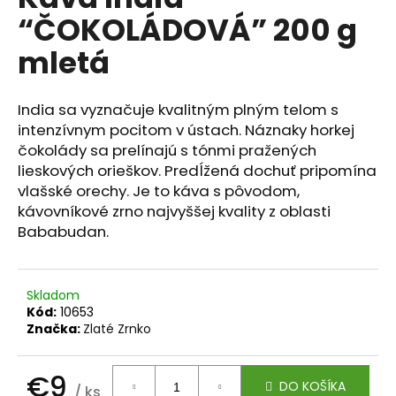
je
á
“ČOKOLÁDOVÁ” 200 g
0,0
z
j
mletá
5
s
hviezdičiek.
ť
India sa vyznačuje kvalitným plným telom s
?
intenzívnym pocitom v ústach. Náznaky horkej
čokolády sa prelínajú s tónmi pražených
lieskových orieškov. Predĺžená dochuť pripomína
vlašské orechy. Je to káva s pôvodom,
HĽADAŤ
kávovníkové zrno najvyššej kvality z oblasti
Bababudan.
O
Skladom
d
Kód:
10653
p
Značka:
Zlaté Zrnko
o
r
€9
ú
DO KOŠÍKA
/ ks