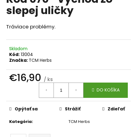
je
á
slepej uličky
0,0
z
j
5
s
hviezdičiek.
Tráviace problémy.
ť
?
Skladom
Kód:
13004
Značka:
TCM Herbs
HĽADAŤ
€16,90
/ ks
Jednotková
DO KOŠÍKA
cena:
O
d
Opýtať sa
Strážiť
Zdieľať
p
o
Kategória
:
TCM Herbs
r
ú