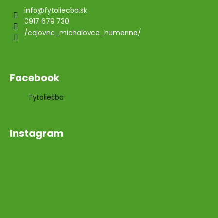
info
@
fytoliecba.sk
0917 679 730
/cajovna_michalovce_humenne/
Facebook
Fytoliečba
Instagram