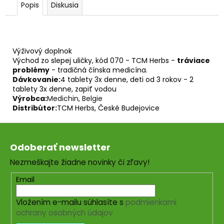
č
Popis
Diskusia
a
m
WU MEI WAN mod.
e
Výživový doplnok
Východ zo slepej uličky, kód 070 - TCM Herbs -
tráviace
PALO
problémy
- tradičná čínska medicína.
SANTO
Dávkovanie:
4 tablety 3x denne, deti od 3 rokov - 2
SVIEČKA
tablety 3x denne, zapiť vodou
€10,89
Výrobca:
Medichin, Belgie
Distribútor:
TCM Herbs, České Budejovice
Z
á
Odoberať newsletter
p
Nezmeškajte žiadne novinky či zľavy!
ä
t
Email
i
Vložením e-mailu súhlasíte s
podmienkami
e
ochrany osobných údajov