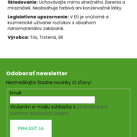
Skladovanie:
Uchovávajte mimo slnečného žiarenia a
mrazničiek. Neobsahuje farbivá ani konzervačné látky.
Legislatívne upozornenie:
V EÚ je vnútorné a
kozmetické užívanie roztokov s obsahom
nanomateriálov zakázané.
V
ýrobca:
Trix, Trstená, SR
Z
á
Odoberať newsletter
p
Nezmeškajte žiadne novinky či zľavy!
ä
t
Email
i
Vložením e-mailu súhlasíte s
podmienkami
e
ochrany osobných údajov
PRIHLÁSIŤ SA