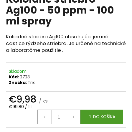
je
á
Ag100 - 50 ppm - 100
0,0
z
j
ml spray
5
s
hviezdičiek.
ť
Koloidné striebro Ag100 obsahujúci jemné
?
častice rýdzeho striebra. Je určené na technické
a laboratórne použitie .
HĽADAŤ
Skladom
Kód:
2723
Značka:
Trix
O
€9,98
d
/ ks
p
Jednotková
€99,80 / 1 l
cena:
o
DO KOŠÍKA
r
ú