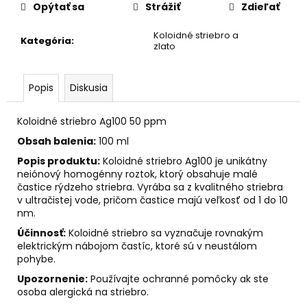
č
Opýtať sa
Strážiť
Zdieľať
a
m
Koloidné striebro a
Kategória
:
e
zlato
PALO
Popis
Diskusia
SANTO
SVIEČKA
Koloidné striebro Ag100 50 ppm
€10,89
Obsah balenia:
100 ml
Popis produktu:
Koloidné striebro Ag100 je unikátny
neiónový homogénny roztok, ktorý obsahuje malé
častice rýdzeho striebra. Vyrába sa z kvalitného striebra
v ultračistej vode, pričom častice majú veľkosť od 1 do 10
nm.
Účinnosť:
Koloidné striebro sa vyznačuje rovnakým
elektrickým nábojom častíc, ktoré sú v neustálom
pohybe.
Upozornenie:
Používajte ochranné pomôcky ak ste
osoba alergická na striebro.