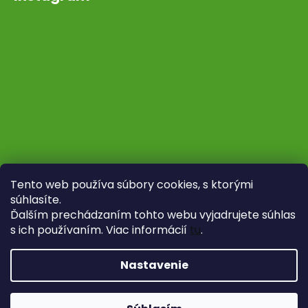
Tento web používa súbory cookies, s ktorými
súhlasíte.
Ďalším prechádzaním tohto webu vyjadrujete súhlas
s ich používaním. Viac informácií
tu
.
Sledovať na Instagrame
Nastavenie
Vytvoril Shoptet
Copyright 2026
Fytoliečba
. Všetky práva vyhradené.