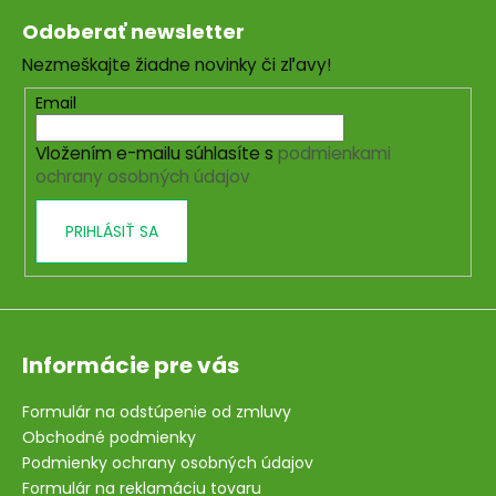
á
Odoberať newsletter
p
Nezmeškajte žiadne novinky či zľavy!
ä
t
Email
i
Vložením e-mailu súhlasíte s
podmienkami
e
ochrany osobných údajov
PRIHLÁSIŤ SA
Informácie pre vás
Formulár na odstúpenie od zmluvy
Obchodné podmienky
Podmienky ochrany osobných údajov
Formulár na reklamáciu tovaru