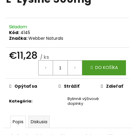
je
á
0,0
z
j
5
s
hviezdičiek.
Skladom
ť
Kód:
4145
?
Značka:
Webber Naturals
€11,28
/ ks
Jednotková
DO KOŠÍKA
cena:
HĽADAŤ
Opýtať sa
Strážiť
Zdieľať
O
Bylinné výživové
Kategória
:
d
doplnky
p
o
r
Popis
Diskusia
ú