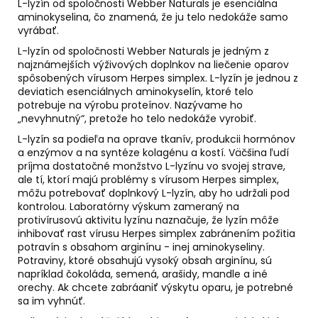
č
L-lyzín od spoločnosti Webber Naturals je esenciálna
a
aminokyselina, čo znamená, že ju telo nedokáže samo
vyrábať.
m
e
L-lyzín od spoločnosti Webber Naturals je jedným z
najznámejších výživových doplnkov na liečenie oparov
spôsobených vírusom Herpes simplex. L-lyzín je jednou z
ALFA
deviatich esenciálnych aminokyselín, ktoré telo
&
potrebuje na výrobu proteínov. Nazývame ho
OMEGA
„nevyhnutný“, pretože ho telo nedokáže vyrobiť.
€59
L-lyzín sa podieľa na oprave tkanív, produkcii hormónov
a enzýmov a na syntéze kolagénu a kostí. Väčšina ľudí
príjma dostatočné monžstvo L-lyzínu vo svojej strave,
ale tí, ktorí majú problémy s vírusom Herpes simplex,
môžu potrebovať doplnkový L-lyzín, aby ho udržali pod
kontrolou. Laboratórny výskum zameraný na
protivírusovú aktivitu lyzínu naznačuje, že lyzín môže
inhibovať rast vírusu Herpes simplex zabránením požitia
potravín s obsahom arginínu - inej aminokyseliny.
Potraviny, ktoré obsahujú vysoký obsah arginínu, sú
napríklad čokoláda, semená, arašidy, mandle a iné
orechy. Ak chcete zabráaniť výskytu oparu, je potrebné
sa im vyhnúť.