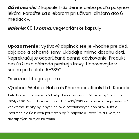
Dávkovanie:
2 kapsule 1-3x denne alebo podľa pokynov
lekára. Poraďte sa s lekárom pri užívaní dlhšom ako 6
mesiacov.
Balenie:
60 |
Forma:
vegetariánske kapsuly
Upozornenie:
Výživový doplnok. Nie je vhodné pre deti,
dojčiace a tehotné ženy. Ukladajte mimo dosahu detí.
Neprekračujte odporúčané denné dávkovanie. Produkt
neslúsži ako náhrada pestrej stravy. Uchovávajte v
suchu pri teplote 5-23°C.
Dovozca: Life group s.r.o.
Výrobca: Webber Naturals Pharmaceuticals Ltd., Kanada
Tieto tvrdenia odpovedajú Európskemu zoznamu účinkov bylín on hold
1924/2006.
Nariadenie komisie EU č. 432/2012 nám neumožňuje uvádzať
konkrétne účinky bylinných čajov a potravinových doplnkov.
Bližšie
informácie o účinkoch použitých bylín nájdete v literatúre a z verejne
dostupných zdrojov na webe
Z