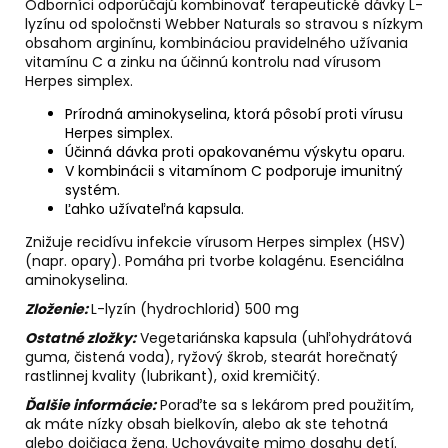
Odborníci odporúčajú kombinovať terapeutické dávky L-
lyzínu od spoločnsti Webber Naturals so stravou s nízkym
obsahom arginínu, kombináciou pravidelného užívania
vitamínu C a zinku na účinnú kontrolu nad vírusom
Herpes simplex.
Prírodná aminokyselina, ktorá pôsobí proti vírusu
Herpes simplex.
Účinná dávka proti opakovanému výskytu oparu.
V kombinácii s vitamínom C podporuje imunitný
systém.
Ľahko užívateľná kapsula.
Znižuje recidívu infekcie vírusom Herpes simplex (HSV)
(napr. opary). Pomáha pri tvorbe kolagénu. Esenciálna
aminokyselina.
Zloženie:
L-lyzín (hydrochlorid) 500 mg
Ostatné zložky:
Vegetariánska kapsula (uhľohydrátová
guma, čistená voda), ryžový škrob, stearát horečnatý
rastlinnej kvality (lubrikant), oxid kremičitý.
Ďalšie informácie:
Poraďte sa s lekárom pred použitím,
ak máte nízky obsah bielkovín, alebo ak ste tehotná
alebo dojčiaca žena. Uchovávajte mimo dosahu detí.