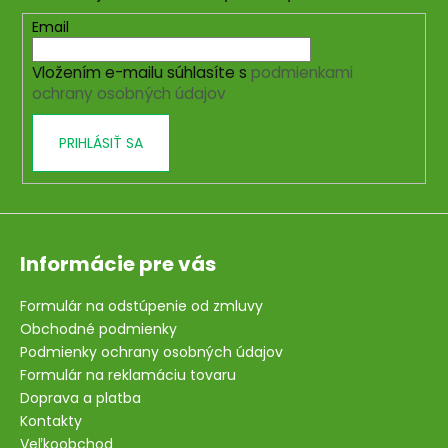
ä
t
Email
i
Vložením e-mailu súhlasíte s
podmienkami
e
ochrany osobných údajov
PRIHLÁSIŤ SA
Informácie pre vás
Formulár na odstúpenie od zmluvy
Obchodné podmienky
Podmienky ochrany osobných údajov
Formulár na reklamáciu tovaru
Doprava a platba
Kontakty
Veľkoobchod