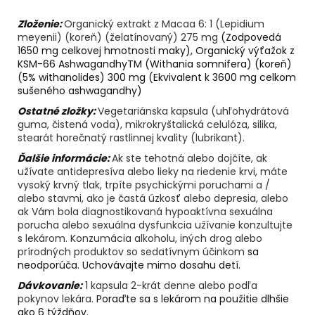
č
a
Zloženie:
Organický extrakt z Macaa 6: 1 (Lepidium
m
meyenii) (koreň) (želatínovaný) 275 mg
(Zodpovedá
e
1650 mg celkovej hmotnosti maky), Organický výťažok z
KSM-66 AshwagandhyTM (Withania somnifera) (koreň)
(5% withanolides) 300 mg (Ekvivalent k 3600 mg celkom
AGARICUS
sušeného ashwagandhy)
TOBOLKY
Ostatné zložky:
Vegetariánska kapsula (uhľohydrátová
€31,60
guma, čistená voda), mikrokryštalická celulóza, silika,
stearát horečnatý rastlinnej kvality (lubrikant).
Ďalšie informácie:
Ak ste tehotná alebo dojčíte, ak
užívate antidepresíva alebo lieky na riedenie krvi, máte
vysoký krvný tlak, trpíte psychickými poruchami a /
alebo stavmi, ako je častá úzkosť alebo depresia, alebo
ak Vám bola diagnostikovaná hypoaktívna sexuálna
porucha alebo sexuálna dysfunkcia užívanie konzultujte
s lekárom. Konzumácia alkoholu, iných drog alebo
prírodných produktov so sedatívnym účinkom
sa
neodporúča. Uchovávajte mimo dosahu detí.
Dávkovanie:
1 kapsula 2-krát denne alebo podľa
pokynov lekára.
Poraďte sa s lekárom na použitie dlhšie
ako 6 týždňov.