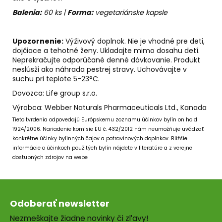
Balenia:
60 ks |
Forma:
vegetariánske kapsle
Upozornenie:
Výživový doplnok. Nie je vhodné pre deti,
dojčiace a tehotné ženy. Ukladajte mimo dosahu detí.
Neprekračujte odporúčané denné dávkovanie. Produkt
neslúsži ako náhrada pestrej stravy. Uchovávajte v
suchu pri teplote 5-23°C.
Dovozca: Life group s.r.o.
Výrobca: Webber Naturals Pharmaceuticals Ltd., Kanada
Tieto tvrdenia odpovedajú Európskemu zoznamu účinkov bylín on hold
1924/2006.
Nariadenie komisie EU č. 432/2012 nám neumožňuje uvádzať
konkrétne účinky bylinných čajov a potravinových doplnkov.
Bližšie
informácie o účinkoch použitých bylín nájdete v literatúre a z verejne
dostupných zdrojov na webe
Z
á
Odoberať newsletter
p
Nezmeškajte žiadne novinky či zľavy!