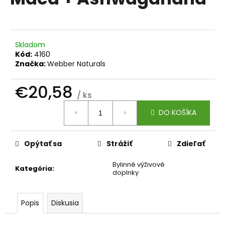
je
á
0,0
z
j
5
s
hviezdičiek.
Skladom
ť
Kód:
4160
?
Značka:
Webber Naturals
€20,58
/ ks
Jednotková
DO KOŠÍKA
cena:
HĽADAŤ
Opýtať sa
Strážiť
Zdieľať
O
Bylinné výživové
Kategória
:
d
doplnky
p
o
r
Popis
Diskusia
ú