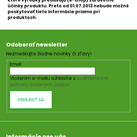
účinky produktu. Preto od 01.07.2013 nebude možné
poskytovať tieto informácie priamo pri
produktoch.
Z
á
Odoberať newsletter
p
Nezmeškajte žiadne novinky či zľavy!
ä
t
Email
i
Vložením e-mailu súhlasíte s
podmienkami
e
ochrany osobných údajov
PRIHLÁSIŤ SA
Informácie pre vás