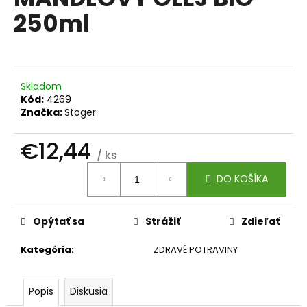
je
á
250ml
0,0
z
j
5
s
hviezdičiek.
ť
?
Skladom
Kód:
4269
Značka:
Stoger
€12,44
/ ks
HĽADAŤ
Jednotková
DO KOŠÍKA
cena:
O
Opýtať sa
Strážiť
Zdieľať
d
p
Kategória
:
ZDRAVÉ POTRAVINY
o
r
Popis
Diskusia
ú