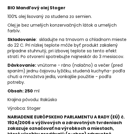
č
a
BIO Mandľový
olej Stoger
m
100% olej lisovaný za studena zo semien.
e
Olej je bez umelých konzervačných látok a umelých
farbív.
LEV
Skladovanie
: skladujte na tmavom a chladnom mieste
-
do 22 C. Pri nízkej teplote môže byť produkt zakalený
SVIEČKA
prípadne stuhnutý, pri izbovej teplote sa tento efekt
K
stratí. Po otvorení spotrebujte najneskôr do 3 mesiacov.
ZNAMENIU
ZVEROKRUHU
Dávkovanie:
vnútorne - ráno (nalačno) a večer (pred
Z
spaním) jednu čajovou lyžičku, studená kuchyňa- podľa
PALMOVÉHO
chuti a množstva jedla, vonkajšie použitie - podľa
VOSKU
potreby.
€5,95
Obsah: 250
ml
Krajina pôvodu: Rakúsko
Výrobca: Stoger
NARIADENIE EURÓPSKEHO PARLAMENTU A RADY (EÚ) č.
1924/2006 o výživových a zdravotných tvrdeniach
zakazuje označovať na výrobkoch a miestach,
ktoré výrobky predávajú (e-shop) zdravotné