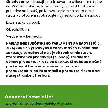
Skladovanie
: skladujte na tmavom a chladnom mieste
do 22 C. Pri nízkej teplote môže byť produkt zakalený
prípadne stuhnutý, pri izbovej teplote sa tento efekt
stratí. Po otvorení spotrebujte najneskôr do 12 mesiacov.
Kozmetický výrobok.
Obsah:
100 ml
Vyrobené v Nemecku
NARIADENIE EURÓPSKEHO PARLAMENTU A RADY (EÚ) č.
1924/2006 o výživových a zdravotných tvrdeniach
zakazuje označovať na výrobkoch a miestach,
ktoré výrobky predávajú (e-shop) zdravotné
účinky produktu. Preto od 01.07.2013 nebude možné
poskytovať tieto informácie priamo pri
produktoch.
Viac informácií o produkte získate na
našej stránke v herbári.
Z
á
Odoberať newsletter
p
Nezmeškajte žiadne novinky či zľavy!
ä