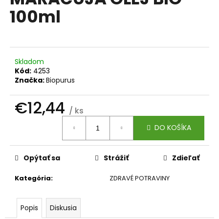
je
á
100ml
0,0
z
j
5
s
hviezdičiek.
ť
?
Skladom
Kód:
4253
Značka:
Biopurus
€12,44
/ ks
HĽADAŤ
Jednotková
DO KOŠÍKA
cena:
O
Opýtať sa
Strážiť
Zdieľať
d
p
Kategória
:
ZDRAVÉ POTRAVINY
o
r
Popis
Diskusia
ú