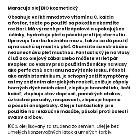
č
a
Maracuja olej BIO kozmetický
m
Obsahuje veľké množstvo vitamínu C, kalcia
e
a fosfor, takže po použití sa pokožka okamžite
rozžiari. Má výrazné protizápalové a upokojujúce
účinky, hydratuje pleť a pôsobí proti jej starnutiu.
ALFA
Upravuje tvorbu kožného mazu, takže sa dá použiť
&
aj na suchú aj mastnú pleť. Okamžite sa vstrebáva
OMEGA
nezanecháva pleť mastnou. Fantastický je na vlasy
€59
či už ako olejový zábal alebo môžete vtrieť pár
kvapiek do vlasov pred použitím žehličky na vlasy
ako perfektnú ochranu na zvýšenie lesku. Pôsobí
ako antihistaminikum, je schopný znížiť symptómy
astmy znížením alergických reakcií, znižuje zápaly
horných dýchacích ciest, zlepšuje bronchitídu, lieči
kašeľ, zlepšuje stav depresií, panických atakov,
úzkostné poruchy, nespavosti, zlepšuje hojenie
a pôsobí analgeticky. Olej je fantastický pre
použitie na relaxačné masáže, pôsobí proti bolesti
svalov a kĺbov.
100% olej lisovaný za studena zo semien. Olej je bez
umelých konzervačných látok a umelých farbív.