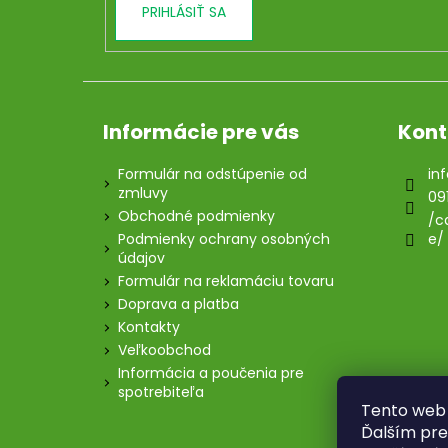
PRIHLÁSIŤ SA
Informácie pre vás
Kont
Formulár na odstúpenie od
inf
zmluvy
09
Obchodné podmienky
/c
Podmienky ochrany osobných
e/
údajov
Formulár na reklamáciu tovaru
Doprava a platba
Kontakty
Veľkoobchod
Informácia a poučenia pre
spotrebiteľa
Tento web 
Ďalším pre