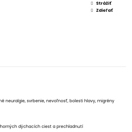
AM DYMIACEJ ROKLINY
Strážiť
Zdieľať
é neuralgie, svrbenie, nevoľnosť, bolesti hlavy, migrény
h horných dýchacích ciest a prechladnutí