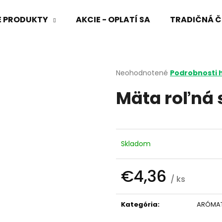
VÉ PRODUKTY
AKCIE - OPLATÍ SA
TRADIČNÁ Č
Čo potrebujete nájsť?
Priemerné
Neohodnotené
Podrobnosti 
hodnotenie
Mäta roľná s
produktu
HĽADAŤ
je
0,0
z
5
Odporúčame
hviezdičiek.
Skladom
€4,36
/ ks
Jednotková
cena:
Kategória
:
ARÓMAT