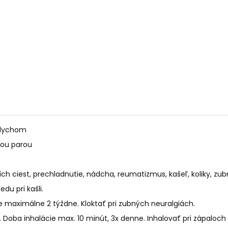
PALO SANTO SVIEČKA
KÓD 368 - BALZ
€10,89
€11,50
ádychom
nou parou
 ciest, prechladnutie, nádcha, reumatizmus, kašeľ, koliky, zubn
du pri kašli.
e maximálne 2 týždne. Kloktať pri zubných neuralgiách.
dy. Doba inhalácie max. 10 minút, 3x denne.
Inhalovať pri zápaloc