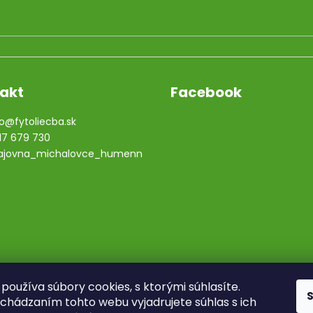
akt
Facebook
o
@
fytoliecba.sk
17 679 730
ajovna_michalovce_humenn
používa súbory cookies, s ktorými súhlasíte.
chádzaním tohto webu vyjadrujete súhlas s ich