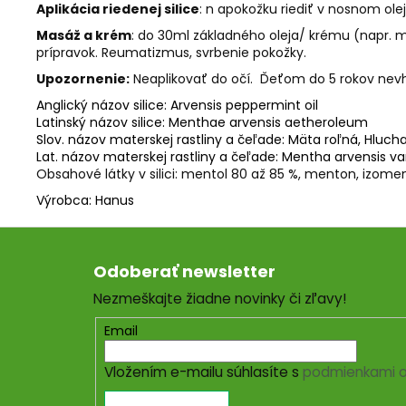
Aplikácia riedenej silice
: n apokožku riediť v nosnom o
Masáž a krém
: do 30ml základného oleja/ krému (napr. 
prípravok. Reumatizmus, svrbenie pokožky.
Upozornenie:
Neaplikovať do očí.
Ďeťom do 5 rokov nevho
Anglický názov silice:
Arvensis peppermint oil
Latinský názov silice:
Menthae arvensis aetheroleum
Slov. názov materskej rastliny a čeľade:
Mäta roľná, Hluch
Lat. názov materskej rastliny a čeľade:
Mentha arvensis va
Obsahové látky v silici:
mentol 80 až 85 %, menton, izome
Výrobca: Hanus
Z
á
Odoberať newsletter
p
Nezmeškajte žiadne novinky či zľavy!
ä
t
Email
i
Vložením e-mailu súhlasíte s
podmienkami o
e