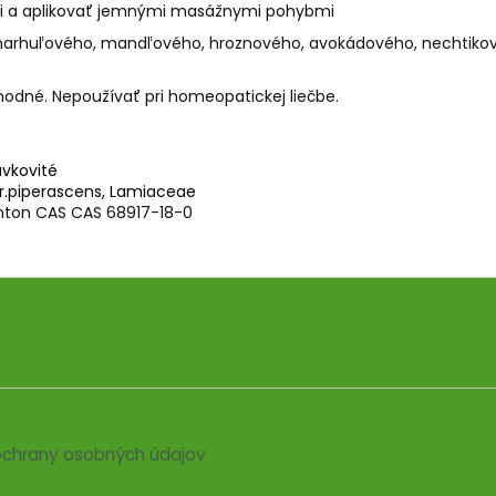
leji a aplikovať jemnými masážnymi pohybmi
marhuľového, mandľového, hroznového, avokádového, nechtikovéh
dné. Nepoužívať pri homeopatickej liečbe.
avkovité
r.piperascens, Lamiaceae
nton
CAS
CAS 68917-18-0
chrany osobných údajov