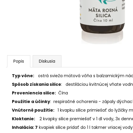
AGARICUS TOBOLKY
€31,60
Popis
Diskusia
Typ vône:
ostrá svieža mätová vôňa s balzamickým n
Spôsob získania silice
:
destiláciou kvitnúcej vňate vod
Proveniencia silice:
Čína
Použitie a účinky
:
respiračné ochorenia - zápaly dýchacích
Vnútorné použitie:
1 kvapku silice primiešať do lyžičky me
Kloktanie:
2 kvapky silice premiešať v 1 dl vody, 3x denn
Inhalácia: 7
kvapiek silice pridať do 1 l takmer vriacej vo