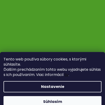
Tento web používa súbory cookies, s ktorými
súhlasíte.
Ďalším prechádzaním tohto webu vyjadrujete súhlas
s ich používaním. Viac informácií
tu
.
Sledovať na Instagrame
Nastavenie
Vytvoril Shoptet
Copyright 2026
Fytoliečba
. Všetky práva vyhradené.
Súhlasím
Upraviť nastavenie cookies