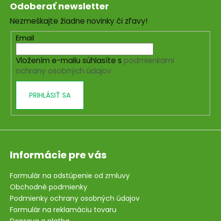
á
Odoberať newsletter
p
Nezmeškajte žiadne novinky či zľavy!
ä
t
Email
i
Vložením e-mailu súhlasíte s
podmienkami
e
ochrany osobných údajov
PRIHLÁSIŤ SA
Informácie pre vás
Formulár na odstúpenie od zmluvy
Obchodné podmienky
Podmienky ochrany osobných údajov
Formulár na reklamáciu tovaru
Doprava a platba