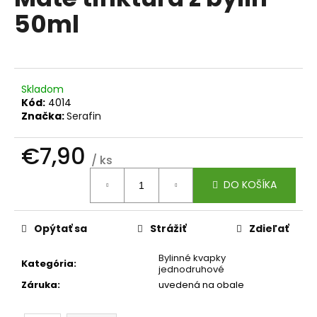
je
á
50ml
0,0
z
j
5
s
hviezdičiek.
ť
?
Skladom
Kód:
4014
Značka:
Serafin
€7,90
/ ks
HĽADAŤ
Jednotková
DO KOŠÍKA
cena:
O
Opýtať sa
Strážiť
Zdieľať
d
p
Bylinné kvapky
Kategória
:
jednodruhové
o
Záruka
:
uvedená na obale
r
ú