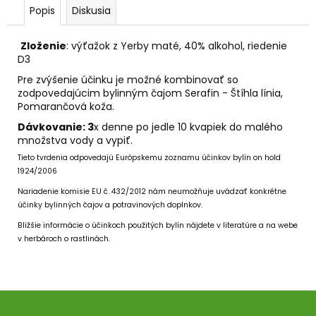
č
Popis
Diskusia
a
m
Zloženie
: výťažok z Yerby maté, 40% alkohol, riedenie
e
D3
Pre zvýšenie účinku je možné kombinovať so
LEV
zodpovedajúcim bylinným čajom Serafin - Štíhla línia,
-
Pomarančová koža.
SVIEČKA
K
Dávkovanie:
3
x denne po jedle 10 kvapiek do malého
ZNAMENIU
množstva vody a vypiť.
ZVEROKRUHU
Tieto tvrdenia odpovedajú Európskemu zoznamu účinkov bylín on hold
Z
PALMOVÉHO
1924/2006
VOSKU
Nariadenie komisie EU č. 432/2012 nám neumožňuje uvádzať konkrétne
€5,95
účinky bylinných čajov a potravinových doplnkov.
Bližšie informácie o účinkoch použitých bylín nájdete v literatúre a na webe
v herbároch o rastlinách.
Z