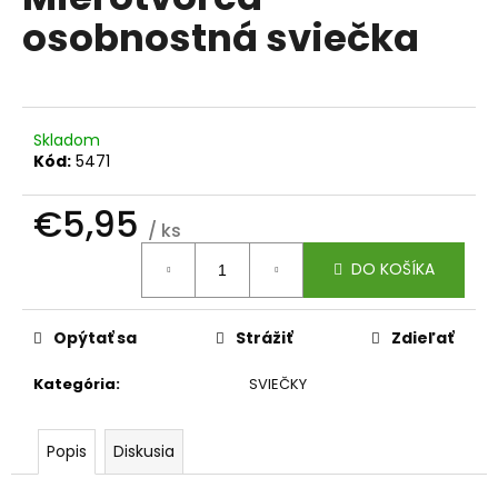
je
á
osobnostná sviečka
0,0
z
j
5
s
hviezdičiek.
ť
?
Skladom
Kód:
5471
€5,95
/ ks
Jednotková
HĽADAŤ
DO KOŠÍKA
cena:
Opýtať sa
Strážiť
Zdieľať
O
d
Kategória
:
SVIEČKY
p
o
r
Popis
Diskusia
ú