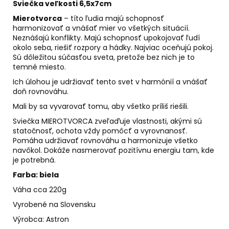
č
Sviečka veľkosti 6,5x7cm
a
Mierotvorca
– títo ľudia majú schopnosť
m
harmonizovať a vnášať mier vo všetkých situácií.
e
Neznášajú konflikty. Majú schopnosť upokojovať ľudí
okolo seba, riešiť rozpory a hádky. Najviac oceňujú pokoj.
Sú dôležitou súčasťou sveta, pretože bez nich je to
VÝZVA
temné miesto.
NA
Ich úlohou je udržiavať tento svet v harmónií a vnášať
CHUDNUTIE
doň rovnováhu.
€49
Mali by sa vyvarovať tomu, aby všetko príliš riešili.
Sviečka MIEROTVORCA zveľaďuje vlastnosti, akými sú
statočnosť, ochota vždy pomôcť a vyrovnanosť.
Pomáha udržiavať rovnováhu a harmonizuje všetko
navôkol. Dokáže nasmerovať pozitívnu energiu tam, kde
je potrebná.
Farba: biela
Váha cca 220g
Vyrobené na Slovensku
Výrobca: Astron