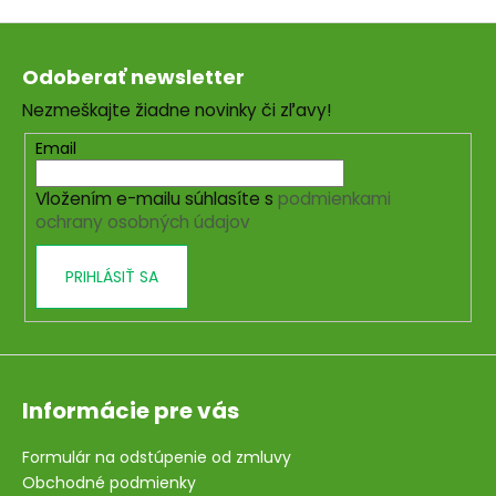
Z
á
Odoberať newsletter
p
Nezmeškajte žiadne novinky či zľavy!
ä
t
Email
i
Vložením e-mailu súhlasíte s
podmienkami
e
ochrany osobných údajov
PRIHLÁSIŤ SA
Informácie pre vás
Formulár na odstúpenie od zmluvy
Obchodné podmienky