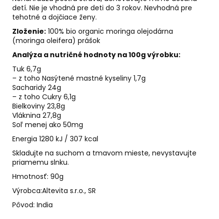
detí. Nie je vhodná pre deti do 3 rokov. Nevhodná pre
tehotné a dojčiace ženy.
Zloženie:
100% bio organic moringa olejodárna
(moringa oleifera) prášok
Analýza a nutričné hodnoty na 100g výrobku:
Tuk 6,7g
– z toho Nasýtené mastné kyseliny 1,7g
Sacharidy 24g
– z toho Cukry 6,1g
Bielkoviny 23,8g
Vláknina 27,8g
Soľ menej ako 50mg
Energia 1280 kJ / 307 kcal
Skladujte na suchom a tmavom mieste, nevystavujte
priamemu slnku.
Hmotnosť: 90g
Výrobca:Altevita s.r.o., SR
Pôvod: India