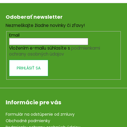
Z
á
Odoberať newsletter
p
Nezmeškajte žiadne novinky či zľavy!
ä
t
Email
i
Vložením e-mailu súhlasíte s
podmienkami
e
ochrany osobných údajov
PRIHLÁSIŤ SA
Informácie pre vás
Formulár na odstúpenie od zmluvy
Obchodné podmienky