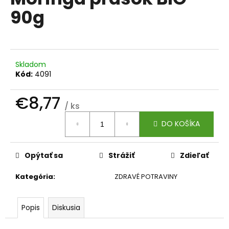
je
á
90g
0,0
z
j
5
s
hviezdičiek.
ť
?
Skladom
Kód:
4091
€8,77
/ ks
Jednotková
HĽADAŤ
DO KOŠÍKA
cena:
Opýtať sa
Strážiť
Zdieľať
O
d
Kategória
:
ZDRAVÉ POTRAVINY
p
o
r
Popis
Diskusia
ú