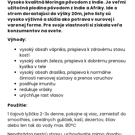
č
Vysoko kvalitná Moringa pôvodom z Indie. Je veľmi
a
užitočná plodina pôvodom z Indie a Afriky. Ide o
m
strom dorastajúci do výšky 20m, jeho listy sú
vysoko výživné a slúžia ako potrava v surovej i
e
varenej forme. Pre svoje vlastnosti si získala veľa
konzumentov na svete.
LEV
Výhody:
-
SVIEČKA
vysoký obsah vápnika, prispieva k zdravému stavu
K
kostí
ZNAMENIU
vysoký obsah železa, prispieva k dobrému prenosu
ZVEROKRUHU
kyslíka v tele
Z
vysoký obsah draslíka, prispieva k normálne
PALMOVÉHO
činnosti nervovej sústavy a prenos vzruchov
VOSKU
posilňuje imunitu
€5,95
redukuje vrásky
urýchľuje rast vlasov
Použitie:
1 čajová lyžička 2-3x denne, pokojne aj viac, zamiešať do
smoothies, cereálnych guličiek, kaší, dezertov, štiav
alebo len tak do vody max. 80°C
Nenahrádza pestrú stravu, uchovávajte mimo dosahu